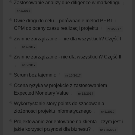
Zastosowanie analizy due diligence w marketingu
nr 2/2017
Dwie drogi do celu – porównanie metod PERT i
CPM do oceny czasu realizacji projektu
nr 4/2017
Zwinne zarządzanie – nie dla wszystkich? Część I
nr 7/2017
Zwinne zarządzanie - nie dla wszystkich? Część II
nr 8/2017
Scrum bez tajemnic
nr 10/2017
Ocena ryzyka w projekcie z zastosowaniem
Expected Monetary Value
nr 12/2017
Wykorzystanie story points do szacowania
złożoności projektu informatycznego
nr 5/2019
Projektowanie zorientowane na klienta - czym jest i
jakie korzyści przynosi dla biznesu?
nr 7-8/2023