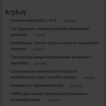
Artykuły
Analiza metodą ABC i XYZ
nr 12/2015
Six Sigma jako metoda mierzenia efektywności
procesów
nr 2/2016
Identyfikacja i pomiar ryzyka w procesie zarządzania
ryzykiem
nr 3/2016
Zarządzanie kategoriami produktów w kanałach
sprzedaży
nr 5/2016
Zastosowanie metody Earned Value do
kontrolowania czasu i kosztów projektu
nr 6/2016
Strategiczna odpowiedzialność
nr 9/2016
SMED jako metoda optymalizacji procesów w
przedsiębiorstwie
nr 12/2016