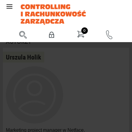
0
AUTORZY
Urszula Holik
Marketing project manager w Netface.