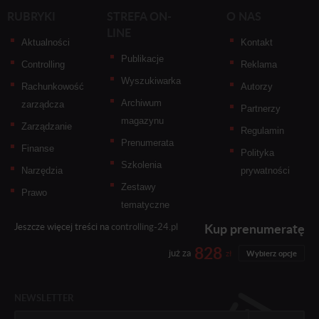
RUBRYKI
STREFA ON-
O NAS
LINE
Aktualności
Kontakt
Publikacje
Controlling
Reklama
Wyszukiwarka
Rachunkowość
Autorzy
Archiwum
zarządcza
Partnerzy
magazynu
Zarządzanie
Regulamin
Prenumerata
Finanse
Polityka
Szkolenia
Narzędzia
prywatności
Zestawy
Prawo
tematyczne
Kup prenumeratę
Jeszcze więcej treści na
controlling-24.pl
828
już za
zł
Wybierz opcje
NEWSLETTER