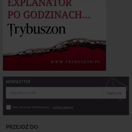
NEWSLETTER
Zapisz się
Tak, chcę być informowany... (
zobacz więcej
)
PRZEJDŹ DO