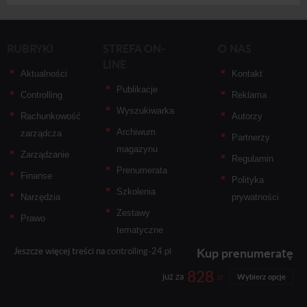
RUBRYKI
STREFA ON-
O NAS
LINE
Aktualności
Kontakt
Publikacje
Controlling
Reklama
Wyszukiwarka
Rachunkowość
Autorzy
Archiwum
zarządcza
Partnerzy
magazynu
Zarządzanie
Regulamin
Prenumerata
Finanse
Polityka
Szkolenia
Narzędzia
prywatności
Zestawy
Prawo
tematyczne
Kup prenumeratę
Jeszcze więcej treści na
controlling-24.pl
828
już za
zł
Wybierz opcje