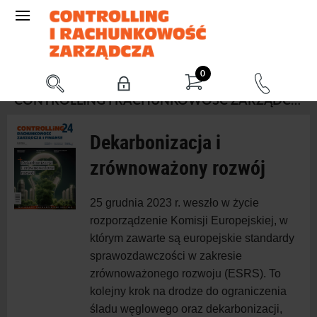
0
CONTROLLING I RACHUNKOWOŚĆ ZARZĄDCZA 01/2024 (STYCZEŃ)
Dekarbonizacja i
zrównoważony rozwój
2
5
grudnia 202
3
r. weszło w
życie
rozporządzenie Komisji Europejskiej, w
którym zawarte są europejskie standardy
sprawozdawczości w
zakresie
zrównoważonego rozwoju (ESRS). To
kolejny krok na
drodze do
ograniczenia
śladu węglowego oraz dekarbonizacji,