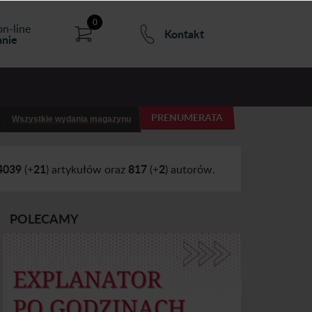
0
on-line
Kontakt
nie
PRENUMERATA
Wszystkie wydania magazynu
4039
21
817
2
(+
) artykułów oraz
(+
) autorów.
POLECAMY