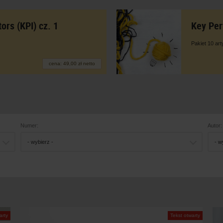
ors (KPI) cz. 1
Key Per
Pakiet 10 ar
cena: 49,00 zł netto
Numer:
Autor:
- wybierz -
- w
arty
Tekst otwarty