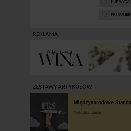
KUP WYDA
finansowym po j
uczestniczyć...
niej skorzystać?
nagranie webina
PRENUMER
minus oraz podp
segmencie.
REKLAMA
ZESTAWY ARTYKUŁÓW
Międzynarodowe Standa
Pakiet 10 artykułów