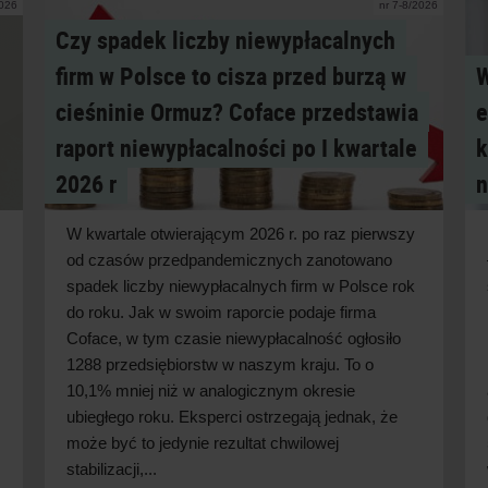
2026
nr 7-8/2026
Czy spadek liczby niewypłacalnych
firm w Polsce to cisza przed burzą w
W
cieśninie Ormuz? Coface przedstawia
e
raport niewypłacalności po I kwartale
k
2026 r
n
W kwartale otwierającym 2026 r. po raz pierwszy
od czasów przedpandemicznych zanotowano
spadek liczby niewypłacalnych firm w Polsce rok
do roku. Jak w swoim raporcie podaje firma
Coface, w tym czasie niewypłacalność ogłosiło
1288 przedsiębiorstw w naszym kraju. To o
10,1% mniej niż w analogicznym okresie
ubiegłego roku. Eksperci ostrzegają jednak, że
może być to jedynie rezultat chwilowej
stabilizacji,...