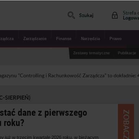
Strefa 
Szukaj
Logowa
rządcza
Zarządzanie
Finanse
Narzędzia
Prawo
Zestawy tematyczne
Publikacje
agazynu "Controlling i Rachunkowość Zarządcza" to dokładnie:
-SIERPIEŃ)
stać dane z pierwszego
u roku?
y już w
trzecim kwartale 202
6
roku, w
bieżącym