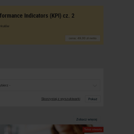
formance Indicators (KPI) cz. 2
tykułów
cena: 49,00 zł netto
ybierz -
Pokaż
Skorzystaj z wyszukiwarki
Zobacz więcej
Tekst otwarty