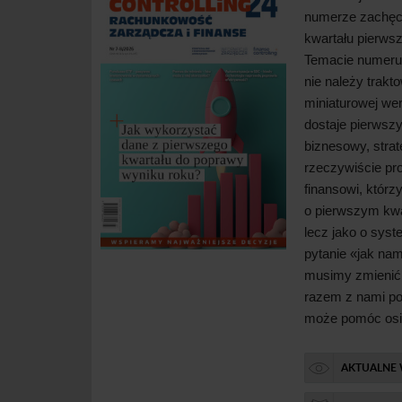
numerze zachę
kwartału pierws
Temacie numeru
nie należy trakto
miniaturowej wer
dostaje pierwszy
biznesowy, strat
rzeczywiście pr
finansowi, któr
o
pierwszym kwa
lecz jako o
syst
Kalkulacja stawki roboc
pytanie «jak nam
praktyce...
musimy zmienić,
razem z
nami po
Paulina Bartoszewska
może pomóc osi
Lato to doskonał
nadrobić zaległo
Poza tym w
num
nowe kompetencj
AKTUALNE
inwestowania: z
zainwestować w 
Inwestycyjne; w
zawodowy. Jeśli 