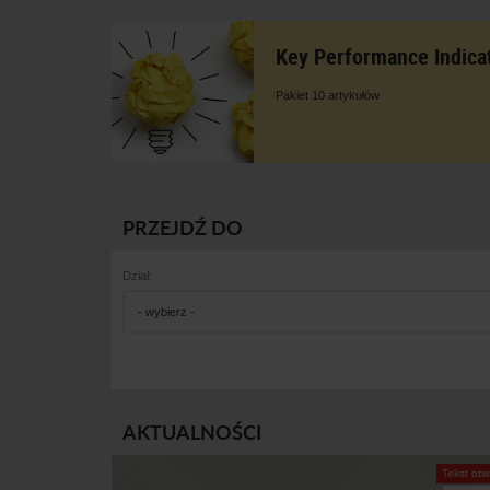
Key Performance Indicat
Pakiet 10 artykułów
PRZEJDŹ DO
Dział:
- wybierz -
AKTUALNOŚCI
Tekst otw