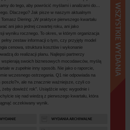
ZOBACZ WSZYSTKIE WYDANIA
camy do
tego, aby powrócić myślami i
analizami do…
zego. Dlaczego? Jak pisze w
naszym aktualnym
 Tomasz Diering: „W
praktyce pierwszego kwartału
wać ani jako jednej czwartej roku, ani jako
sji wyniku rocznego. To okres, w
którym organizacja
 pełny zestaw informacji o
tym, czy przyjęty model
egia cenowa, struktura kosztów i
wykonanie
owadzą do
realizacji planu. Najlepsi partnerzy
zy wspierają swoich biznesowych mocodawców, myślą
rtale w
zupełnie inny sposób. Nie jako o
raporcie,
emie wczesnego ostrzegania. Q
1
nie odpowiada na
zogodziny w
Optymalne sposoby wynagradzania
 poszło?», ale na
znacznie ważniejsze, czyli co
członków...
 żeby dowieźć rok”. Usiądźcie więc wygodnie i
chylcie się nad wiedzą z
pierwszego kwartału, która
Ewelina Zajchowska-Solak
ągnąć oczekiwany wynik.
y moment, aby
Lato to doskonały moment, aby
ści, zdobyć
nadrobić zaległości, zdobyć
erze także m.in.: sporo informacji dotyczących
e i
nowe kompetencje i
 WYDANIE
WYDANIA ARCHIWALNE
arówno w
fundusze ETF, jak i
w
Osobiste Konto
swój rozwój
zainwestować w swój rozwój
skazówki, jak korygować błędy w
sprawozdaniu
nie mogłeś
zawodowy. Jeśli nie mogłeś