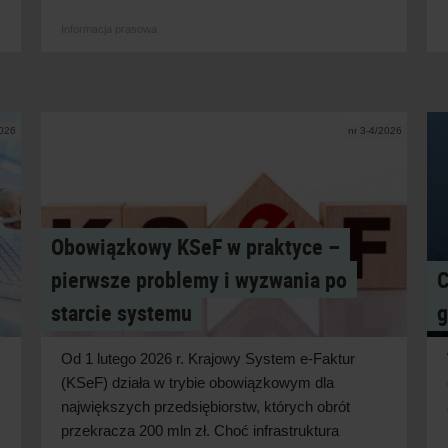
Informacja prasowa
2026
nr 3-4/2026
Obowiązkowy KSeF w praktyce –
pierwsze problemy i wyzwania po
C
starcie systemu
g
Od 1 lutego 2026 r. Krajowy System e-Faktur
(KSeF) działa w
trybie obowiązkowym dla
największych przedsiębiorstw, których obrót
przekracza 200 mln zł. Choć infrastruktura