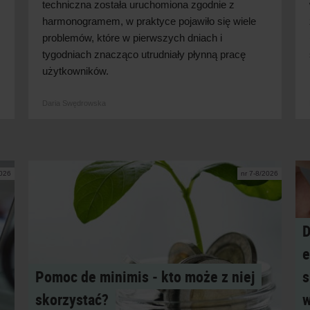
techniczna została uruchomiona zgodnie z
harmonogramem, w
praktyce pojawiło się wiele
problemów, które w
pierwszych dniach i
tygodniach znacząco utrudniały płynną pracę
użytkowników.
Daria Swędrowska
2026
nr 7-8/2026
D
e
Pomoc de minimis ‑ kto może z niej
s
skorzystać?