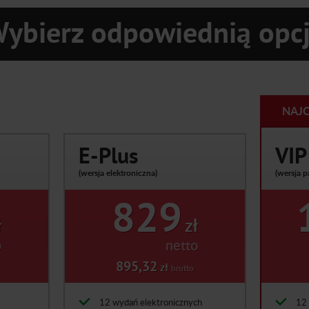
ybierz odpowiednią opc
NAJC
E-Plus
VIP
(wersja elektroniczna)
(wersja p
829
ł
zł
o
netto
895,32
zł
brutto
12 wydań elektronicznych
12