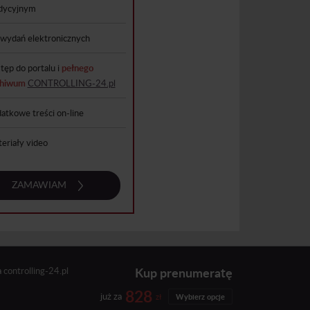
dycyjnym
wydań elektronicznych
tęp do portalu i
pełnego
chiwum
CONTROLLING-24.pl
atkowe treści on-line
eriały video
ZAMAWIAM
Kup prenumeratę
a
controlling-24.pl
828
już za
zł
Wybierz opcje