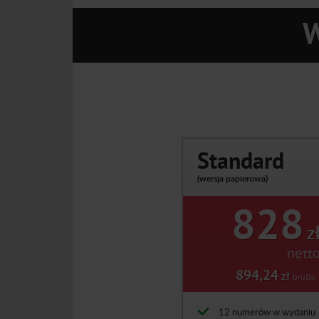
W
Standard
(wersja papierowa)
828
z
nett
894,24
zł
brutto
12 numerów w wydaniu