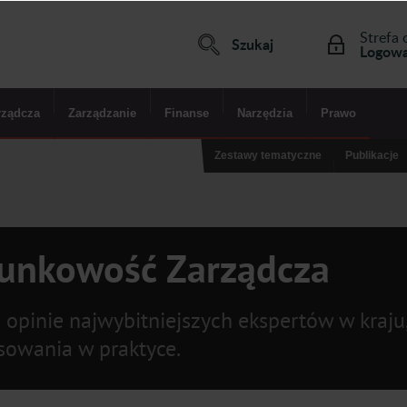
Strefa 
Szukaj
Logowa
rządcza
Zarządzanie
Finanse
Narzędzia
Prawo
Zestawy tematyczne
Publikacje
hunkowość Zarządcza
i opinie najwybitniejszych ekspertów w kraju
sowania w praktyce.