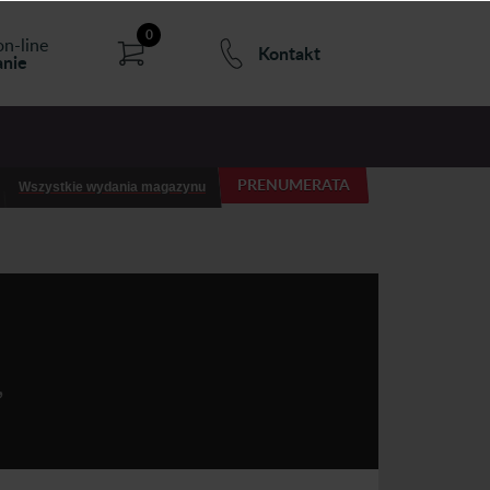
0
on-line
Kontakt
nie
PRENUMERATA
Wszystkie wydania magazynu
,