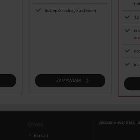
tra
dostęp do pełnego archiwum
12 
dos
ar
dod
mat
ZAMAWIAM
Jeszcze więcej treści n
O NAS
Kontakt