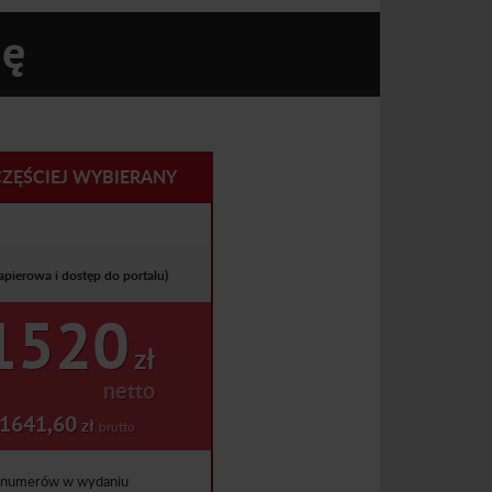
ję
ZĘŚCIEJ WYBIERANY
apierowa i dostęp do portalu)
1520
zł
netto
1641,60
zł
brutto
 numerów w wydaniu