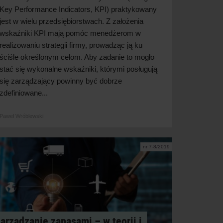
Key Performance Indicators, KPI) praktykowany
jest w wielu przedsiębiorstwach. Z założenia
wskaźniki KPI mają pomóc menedżerom w
realizowaniu strategii firmy, prowadząc ją ku
ściśle określonym celom. Aby zadanie to mogło
stać się wykonalne wskaźniki, którymi posługują
się zarządzający powinny być dobrze
zdefiniowane...
Paweł Wróblewski
nr 7-8/2019
arządzanie zapasami – w teorii i