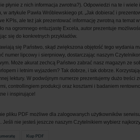
ie płynie z nich informacja zwrotna?). Odpowiedzi na te i wie
, w artykule Pawła Wróblewskiego pt.
„
Jak dobierać i prezentow
we KPIs, ale też jak prezentować informację zwrotną na temat
ało na ogromnego entuzjastę Excela, autor prezentuje możliwośc
jąc się do konkretnych przykładów.
awiają się Państwo, skąd zwiększona objętość tego wydania 
yć numer lipcowy i sierpniowy, dostarczając naszym Czytelni
wym. Może akurat zechcą Państwo zabrać nasz magazyn ze sob
rlopem i letnim wyjazdem? Tak dobrze, i tak dobrze. Korzystają
mnej lektury. W podwójnym numerze prezentujemy dużo treści z
i, controllingiem produkcji oraz kosztami i badaniem rentowno
ne i inspirujące!
ie pliku PDF możliwe dla zalogowanych użytkowników serwisu
A
. Jeśli nie jesteś jeszcze naszym Czytelnikiem wybierz najkorz
umeratę
Kup PDF