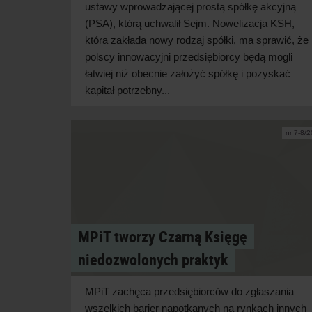
ustawy wprowadzającej prostą spółkę akcyjną
(PSA), którą uchwalił Sejm. Nowelizacja KSH,
która zakłada nowy rodzaj spółki, ma sprawić, że
polscy innowacyjni przedsiębiorcy będą mogli
łatwiej niż obecnie założyć spółkę i pozyskać
kapitał potrzebny...
nr 7-8/
MPiT tworzy Czarną Księgę
niedozwolonych praktyk
MPiT zachęca przedsiębiorców do zgłaszania
wszelkich barier napotkanych na rynkach innych