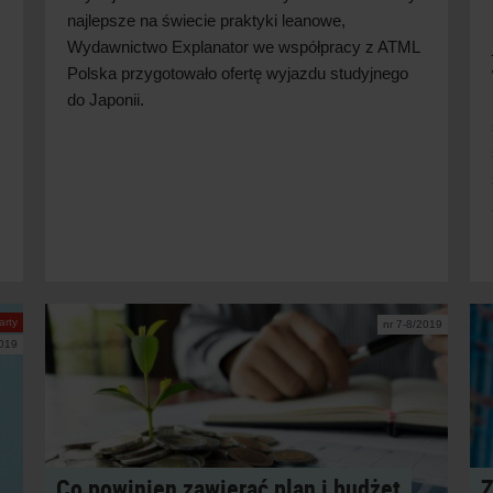
najlepsze na świecie praktyki leanowe,
Wydawnictwo Explanator we współpracy z ATML
Polska przygotowało ofertę wyjazdu studyjnego
do Japonii.
arty
nr 7-8/2019
2019
Co powinien zawierać plan i budżet
Z