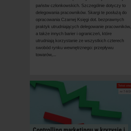
państw członkowskich. Szczególnie dotyczy to
delegowania pracowników. Skargi te posłużą do
opracowania Czarnej Księgi dot. bezprawnych
praktyk utrudniających delegowanie pracowników,
a także innych barier i ograniczeń, które
utrudniają korzystanie ze wszystkich czterech
swobód rynku wewnętrznego: przepływu
towarów,...
Tekst otw
nr 7-8/
Controlling marketingu w kryzysie i