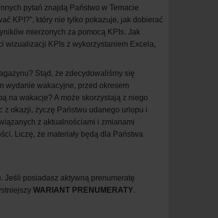
le innych pytań znajdą Państwo w Temacie
ać KPI?”, który nie tylko pokazuje, jak dobierać
 wyników mierzonych za pomocą KPIs. Jak
i wizualizacji KPIs z wykorzystaniem Excela,
magazynu? Stąd, że zdecydowaliśmy się
kom wydanie wakacyjne, przed okresem
ą na wakacje? A może skorzystają z niego
c z okazji, życzę Państwu udanego urlopu i
wiązanych z aktualnościami i zmianami
ści. Liczę, że materiały będą dla Państwa
. Jeśli posiadasz aktywną prenumeratę
ystniejszy
WARIANT PRENUMERATY
.