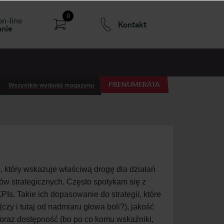
0
on-line
Kontakt
nie
PRENUMERATA
Wszystkie wydania magazynu
 który wskazuje właściwą drogę dla działań
lów strategicznych. Często spotykam się z
s. Takie ich dopasowanie do strategii, które
zy i tutaj od nadmiaru głowa boli?), jakość
?) oraz dostępność (bo po co komu wskaźniki,