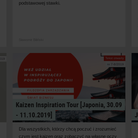
podstawowej stawki.
Sławomir Biliński
Tekst otwarty
2019
nr 7-8/2019
Kaizen Inspiration Tour [Japonia, 30.09
‑ 11.10.2019]
J
Dla wszystkich, którzy chcą poczuć i zrozumieć
czym jest kaizen oraz zobaczyć na własne oczy