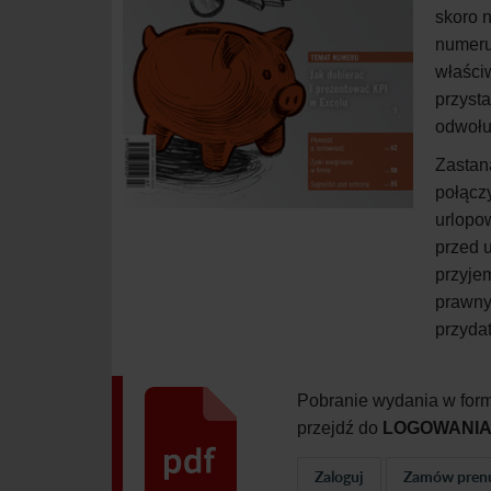
skoro n
numeru
właści
przyst
odwołu
Zastan
połącz
urlopo
przed u
przyje
prawnym
przydat
Pobranie wydania w form
przejdź do
LOGOWANI
Zaloguj
Zamów pren