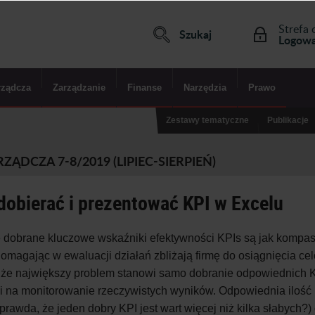
Strefa 
Szukaj
Logowa
rządcza
Zarządzanie
Finanse
Narzędzia
Prawo
Zestawy tematyczne
Publikacje
DCZA 7-8/2019 (LIPIEC-SIERPIEŃ)
dobierać i prezentować KPI w Excelu
 dobrane kluczowe wskaźniki efektywności KPIs są jak kompas,
Pomagając w ewaluacji działań zbliżają firmę do osiągnięcia ce
, że największy problem stanowi samo dobranie odpowiednich KPI
 na monitorowanie rzeczywistych wyników. Odpowiednia ilość (c
 prawda, że jeden dobry KPI jest wart więcej niż kilka słabych