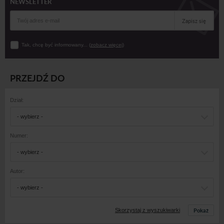
NEWSLETTER
Zapisz się
Tak, chcę być informowany... (
zobacz więcej
)
PRZEJDŹ DO
Dział:
- wybierz -
Numer:
- wybierz -
Autor:
- wybierz -
Pokaż
Skorzystaj z wyszukiwarki