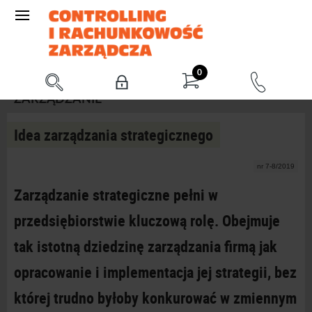
0
ZARZĄDZANIE
Idea zarządzania strategicznego
nr 7-8/2019
Zarządzanie strategiczne pełni w
przedsiębiorstwie kluczową rolę. Obejmuje
tak istotną dziedzinę zarządzania firmą jak
opracowanie i implementacja jej strategii, bez
której trudno byłoby konkurować w zmiennym