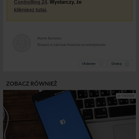
Controlling 24
. Wystarczy, że
klikniesz tutaj
.
Marek Barowicz
Ekspert w zakresie finansów przedsiębiorstw.
Ulubione
Drukuj
ZOBACZ RÓWNIEŻ
nr 7-8/2026