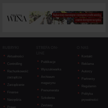
RUBRYKI
STREFA ON-
O NAS
LINE
Aktualności
Kontakt
Publikacje
Controlling
Reklama
Wyszukiwarka
Rachunkowość
Autorzy
Archiwum
zarządcza
Partnerzy
magazynu
Zarządzanie
Regulamin
Prenumerata
Finanse
Polityka
Szkolenia
Narzędzia
prywatności
Zestawy
Prawo