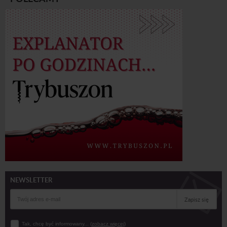
NEWSLETTER
Zapisz się
Tak, chcę być informowany... (
zobacz więcej
)