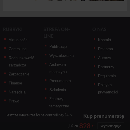
RUBRYKI
STREFA ON-
O NAS
LINE
Aktualności
Kontakt
Publikacje
Controlling
Reklama
Wyszukiwarka
Rachunkowość
Autorzy
Archiwum
zarządcza
Partnerzy
magazynu
Zarządzanie
Regulamin
Prenumerata
Finanse
Polityka
Szkolenia
Narzędzia
prywatności
Zestawy
Prawo
tematyczne
Kup prenumeratę
Jeszcze więcej treści na
controlling-24.pl
828
już za
zł
Wybierz opcje