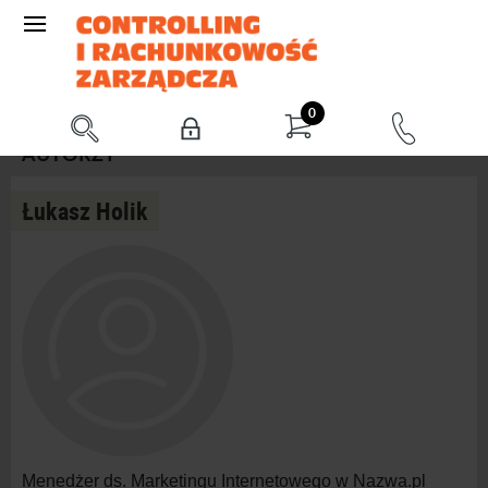
0
AUTORZY
Łukasz Holik
Menedżer ds. Marketingu Internetowego w Nazwa.pl