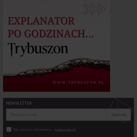
NEWSLETTER
Zapisz się
Tak, chcę być informowany... (
zobacz więcej
)