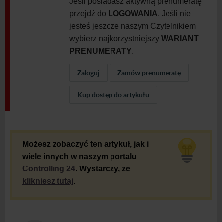
Jeśli posiadasz aktywną prenumeratę
przejdź do
LOGOWANIA
. Jeśli nie
jesteś jeszcze naszym Czytelnikiem
wybierz najkorzystniejszy
WARIANT
PRENUMERATY
.
Zaloguj
Zamów prenumeratę
Kup dostęp do artykułu
Możesz zobaczyć ten artykuł, jak i
wiele innych w naszym portalu
Controlling 24
. Wystarczy, że
klikniesz tutaj
.