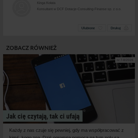
Kinga Kołata
Konsultant w DCF Dotacje-Consulting-Finanse sp. z o.o.
Ulubione
Drukuj
ZOBACZ RÓWNIEŻ
nr 7-8/2026
Jak cię czytają, tak ci ufają
Każdy z
nas czuje się pewniej, gdy ma współpracować z
kimś, kogo zna. Dziś ogromną pomocą na tym polu są