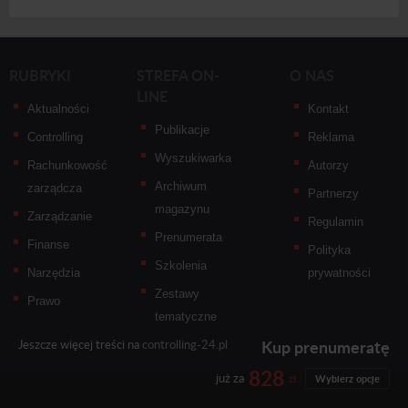
RUBRYKI
STREFA ON-
O NAS
LINE
Aktualności
Kontakt
Publikacje
Controlling
Reklama
Wyszukiwarka
Rachunkowość
Autorzy
Archiwum
zarządcza
Partnerzy
magazynu
Zarządzanie
Regulamin
Prenumerata
Finanse
Polityka
Szkolenia
Narzędzia
prywatności
Zestawy
Prawo
tematyczne
Kup prenumeratę
Jeszcze więcej treści na
controlling-24.pl
828
już za
zł
Wybierz opcje