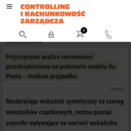
0
ZARZĄDZANIE
Przyczynowa analiza rentowności
przedsiębiorstwa na podstawie modelu Du
Ponta – studium przypadku
nr 9/2017
Rozdzielając wskaźnik syntetyczny na szereg
wskaźników cząstkowych, można poznać
czynniki wpływające na wartość wskaźnika