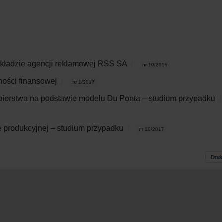
zykładzie agencji reklamowej RSS SA
nr 10/2016
ności finansowej
nr 1/2017
biorstwa na podstawie modelu Du Ponta – studium przypadku
ie produkcyjnej – studium przypadku
nr 10/2017
Druk