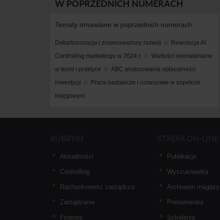
W POPRZEDNICH NUMERACH
Tematy omawiane w poprzednich numerach:
Dekarbonizacja i zrównoważony rozwój
Rewolucja AI. 
Controlling marketingu w 2024 r.
Wartości niematerialne 
w teorii i praktyce
ABC analizowania opłacalności 
inwestycji
Prace badawcze i rozwojowe w aspekcie 
księgowym
RUBRYKI
STREFA ON-LINE
Aktualności
Publikacje
Controlling
Wyszukiwarka
Rachunkowość zarządcza
Archiwum magazy
Zarządzanie
Prenumerata
Finanse
Szkolenia