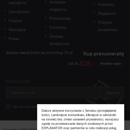
Archiwum
zarządcza
Partnerzy
magazynu
Zarządzanie
Regulamin
Prenumerata
Finanse
Polityka
Szkolenia
Narzędzia
prywatności
Zestawy
Prawo
tematyczne
Kup prenumeratę
Jeszcze więcej treści na
controlling-24.pl
828
już za
zł
Wybierz opcje
NEWSLETTER
Zapisz się
Tak, chcę być informowany... (
zobacz więcej
)
Dalsze aktywne korzystanie z Serwisu (przeglądanie
treści, zamknięcie komunikatu, kliknięcie w odnośniki
na stronie) bez zmian ustawień prywatności, wyrażasz
zgodę na przetwarzanie danych osobowych przez
EXPLANATOR oraz partnerów w celu realizacji usług,
Copyright © 2009-2026 Wszystkie prawa zastrzeżone. Wydawnictwo
Explanator -