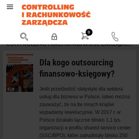
0
CONTROLLING I RACHUNKOWOŚĆ ZARZĄDCZA 4/2018 (KWIECIEŃ)
Dla kogo outsourcing
finansowo‑księgowy?
J
eśli prześledzić statystyki dla sektora
usług dla biznesu w Polsce, łatwo można
zauważyć, że na tle innych krajów
wypadamy rewelacyjnie. W 2017 r. w
Polsce działało łącznie blisko 1,1 tys.
organizacji o profilu shared service center
(SSC/BPO), które zatrudniały blisko 250