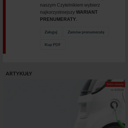
naszym Czytelnikiem wybierz
najkorzystniejszy
WARIANT
PRENUMERATY
.
Zaloguj
Zamów prenumeratę
Kup PDF
ARTYKUŁY
Tekst otwarty
nr 4/2018