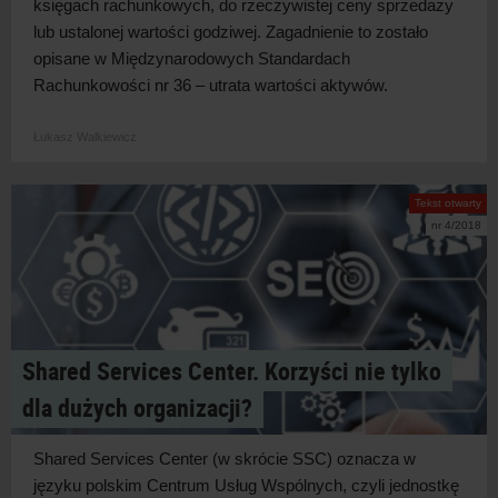
księgach rachunkowych, do rzeczywistej ceny sprzedaży
lub ustalonej wartości godziwej. Zagadnienie to zostało
opisane w Międzynarodowych Standardach
Rachunkowości nr 36 – utrata wartości aktywów.
Łukasz Walkiewicz
Tekst otwarty
nr 4/2018
Shared Services Center. Korzyści nie tylko
dla dużych organizacji?
Shared Services Center (w skrócie SSC) oznacza w
języku polskim Centrum Usług Wspólnych, czyli jednostkę