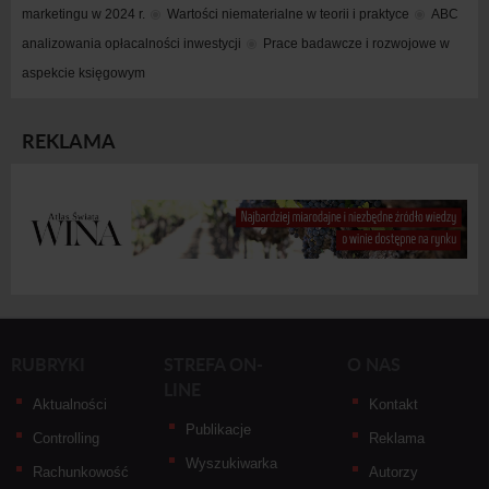
marketingu w 2024 r.
Wartości niematerialne w teorii i praktyce
ABC 
analizowania opłacalności inwestycji
Prace badawcze i rozwojowe w 
aspekcie księgowym
REKLAMA
RUBRYKI
STREFA ON-
O NAS
LINE
Aktualności
Kontakt
Publikacje
Controlling
Reklama
Wyszukiwarka
Rachunkowość
Autorzy