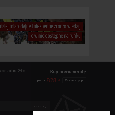
Kup prenumeratę
a
controlling-24.pl
828
już za
zł
Wybierz opcje
Zapisz się