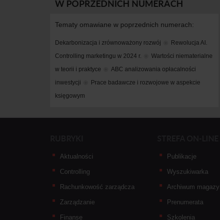
W POPRZEDNICH NUMERACH
Tematy omawiane w poprzednich numerach:
Dekarbonizacja i zrównoważony rozwój
Rewolucja AI. 
Controlling marketingu w 2024 r.
Wartości niematerialne 
w teorii i praktyce
ABC analizowania opłacalności 
inwestycji
Prace badawcze i rozwojowe w aspekcie 
księgowym
RUBRYKI
STREFA ON-LINE
Aktualności
Publikacje
Controlling
Wyszukiwarka
Rachunkowość zarządcza
Archiwum magazy
Zarządzanie
Prenumerata
Finanse
Szkolenia