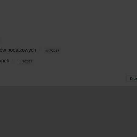
ganów podatkowych
nr 7/2017
rynek
nr 9/2017
Druk