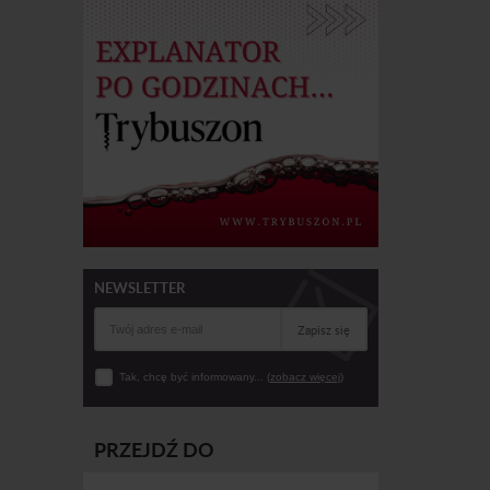
NEWSLETTER
Zapisz się
Tak, chcę być informowany... (
zobacz więcej
)
PRZEJDŹ DO