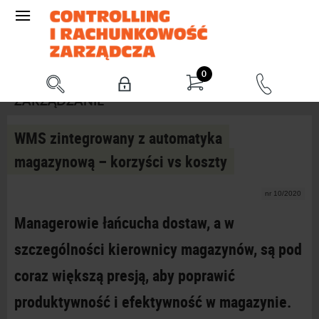
0
ZARZĄDZANIE
WMS zintegrowany z automatyka
magazynową – korzyści vs koszty
nr 10/2020
Managerowie łańcucha dostaw, a w
szczególności kierownicy magazynów, są pod
coraz większą presją, aby poprawić
produktywność i efektywność w magazynie.