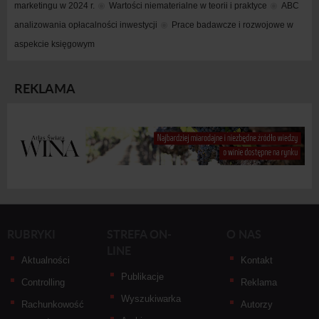
marketingu w 2024 r.
Wartości niematerialne w teorii i praktyce
ABC 
analizowania opłacalności inwestycji
Prace badawcze i rozwojowe w 
aspekcie księgowym
REKLAMA
RUBRYKI
STREFA ON-
O NAS
LINE
Aktualności
Kontakt
Publikacje
Controlling
Reklama
Wyszukiwarka
Rachunkowość
Autorzy