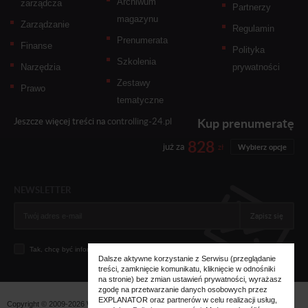
Archiwum
zarządcza
Partnerzy
magazynu
Zarządzanie
Regulamin
Prenumerata
Finanse
Polityka
Szkolenia
Narzędzia
prywatności
Zestawy
Prawo
tematyczne
Kup prenumeratę
Jeszcze więcej treści na
controlling-24.pl
828
już za
zł
Wybierz opcje
NEWSLETTER
Zapisz się
Tak, chcę być informowany... (
zobacz więcej
)
Dalsze aktywne korzystanie z Serwisu (przeglądanie
treści, zamknięcie komunikatu, kliknięcie w odnośniki
na stronie) bez zmian ustawień prywatności, wyrażasz
zgodę na przetwarzanie danych osobowych przez
EXPLANATOR oraz partnerów w celu realizacji usług,
Copyright © 2009-2026 Wszystkie prawa zastrzeżone. Wydawnictwo
Explanator -