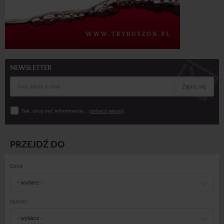
NEWSLETTER
Zapisz się
Tak, chcę być informowany... (
zobacz więcej
)
PRZEJDŹ DO
Dział:
- wybierz -
Numer:
- wybierz -