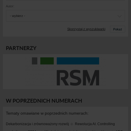
Autor:
- wybierz -
Pokaż
Skorzystaj z wyszukiwarki
PARTNERZY
W POPRZEDNICH NUMERACH
Tematy omawiane w poprzednich numerach:
Dekarbonizacja i zrównoważony rozwój
Rewolucja AI. Controlling 