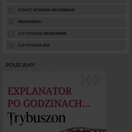
ZOBACZ
WYDANIA ARCHIWALNE
PRENUMERUJ
KUP WYDANIE
DRUKOWANE
KUP WYDANIE
PDF
POLECAMY