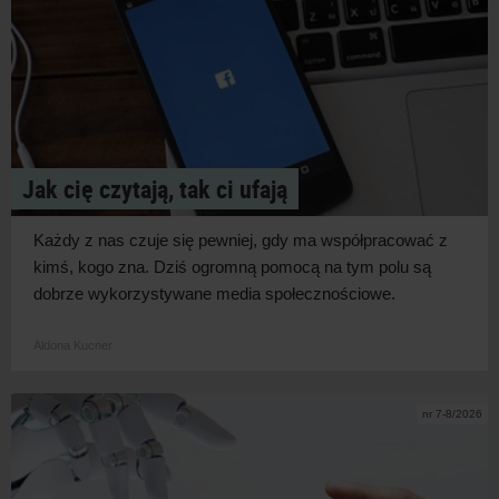
Jak cię czytają, tak ci ufają
Każdy z
nas czuje się pewniej, gdy ma współpracować z
kimś, kogo zna. Dziś ogromną pomocą na tym polu są
dobrze wykorzystywane media
społecznościowe.
Aldona Kucner
nr 7-8/2026