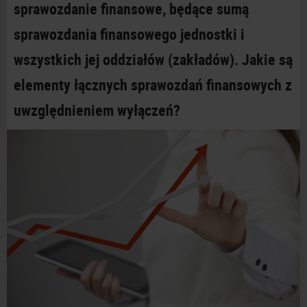
sprawozdanie finansowe, będące sumą
sprawozdania finansowego jednostki i
wszystkich jej oddziałów (zakładów). Jakie są
elementy łącznych sprawozdań finansowych z
uwzględnieniem wyłączeń?