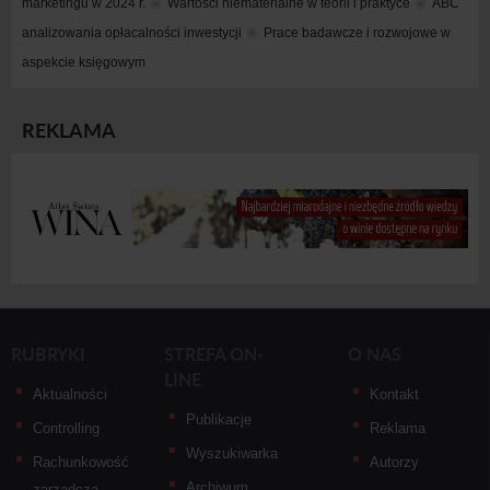
marketingu w 2024 r.
Wartości niematerialne w teorii i praktyce
ABC 
analizowania opłacalności inwestycji
Prace badawcze i rozwojowe w 
aspekcie księgowym
REKLAMA
RUBRYKI
STREFA ON-
O NAS
LINE
Aktualności
Kontakt
Publikacje
Controlling
Reklama
Wyszukiwarka
Rachunkowość
Autorzy
Archiwum
zarządcza