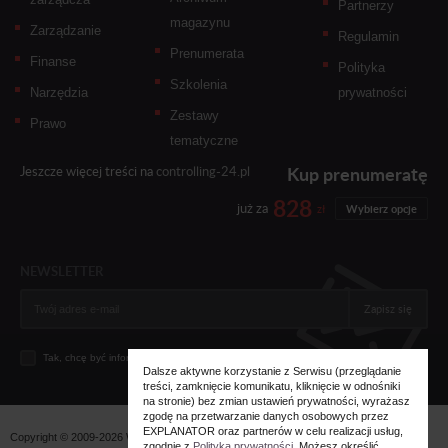
Partnerzy
magazynu
Zarządzanie
Regulamin
Prenumerata
Finanse
Polityka
Szkolenia
Narzędzia
prywatności
Zestawy
Prawo
tematyczne
Kup prenumeratę
Jeszcze więcej treści na
controlling-24.pl
828
już za
zł
Wybierz opcje
NEWSLETTER
Zapisz się
Tak, chcę być informowany... (
zobacz więcej
)
Dalsze aktywne korzystanie z Serwisu (przeglądanie
treści, zamknięcie komunikatu, kliknięcie w odnośniki
na stronie) bez zmian ustawień prywatności, wyrażasz
zgodę na przetwarzanie danych osobowych przez
EXPLANATOR oraz partnerów w celu realizacji usług,
Copyright © 2009-2026 Wszystkie prawa zastrzeżone. Wydawnictwo
Explanator -
zgodnie z
Polityką prywatności
. Możesz określić