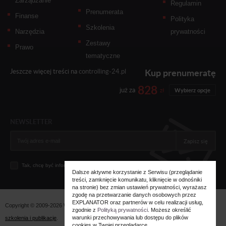
Zarządzanie
Regulamin
Prenumerata
Finanse
Polityka
Szkolenia
Narzędzia
prywatności
Zestawy
Prawo
tematyczne
Kup prenumeratę
Jeszcze więcej treści na
controlling-24.pl
828
już za
zł
Wybierz opcje
NEWSLETTER
Zapisz się
Tak, chcę być informowany... (
zobacz więcej
)
Dalsze aktywne korzystanie z Serwisu (przeglądanie
treści, zamknięcie komunikatu, kliknięcie w odnośniki
na stronie) bez zmian ustawień prywatności, wyrażasz
zgodę na przetwarzanie danych osobowych przez
EXPLANATOR oraz partnerów w celu realizacji usług,
Copyright © 2009-2026 Wszystkie prawa zastrzeżone. Wydawnictwo
Explanator -
zgodnie z
Polityką prywatności
. Możesz określić
warunki przechowywania lub dostępu do plików
szkolenia i publikacje
.
cookies w Twojej przeglądarce.