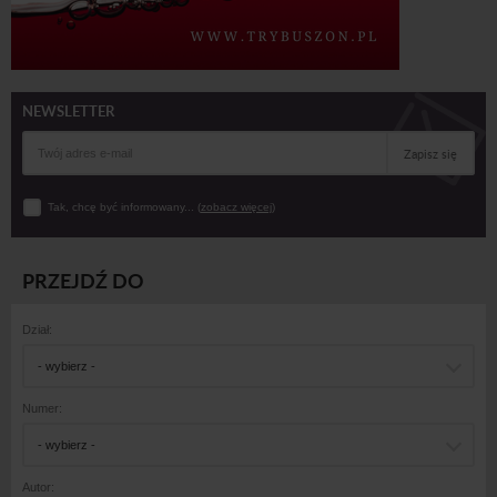
NEWSLETTER
Zapisz się
Tak, chcę być informowany... (
zobacz więcej
)
PRZEJDŹ DO
Dział:
- wybierz -
Numer:
- wybierz -
Autor: