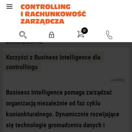
0
ZARZĄDZANIE
Korzyści z Business Intelligence dla
controllingu
nr 3/2012
Business Intelligence pomaga zarządzać
organizacją niezależnie od faz cyklu
koniunkturalnego. Dynamicznie rozwijające
się technologie gromadzenia danych i