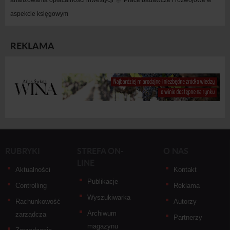
analizowania opłacalności inwestycji
Prace badawcze i rozwojowe w 
aspekcie księgowym
REKLAMA
RUBRYKI
STREFA ON-
O NAS
LINE
Aktualności
Kontakt
Publikacje
Controlling
Reklama
Wyszukiwarka
Rachunkowość
Autorzy
Archiwum
zarządcza
Partnerzy
magazynu