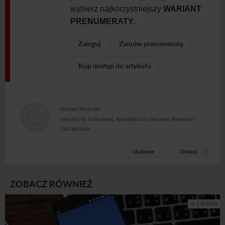
wybierz najkorzystniejszy
WARIANT
PRENUMERATY
.
Zaloguj
Zamów prenumeratę
Kup dostęp do artykułu
Renata Woźniak
niezależny konsultant, specjalista w zakresie finansów i
zarządzania
Ulubione
Drukuj
ZOBACZ RÓWNIEŻ
nr 7-8/2026