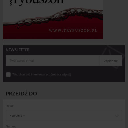
NEWSLETTER
Zapisz się
Tak, chcę być informowany... (
zobacz więcej
)
PRZEJDŹ DO
Dział:
- wybierz -
Numer: