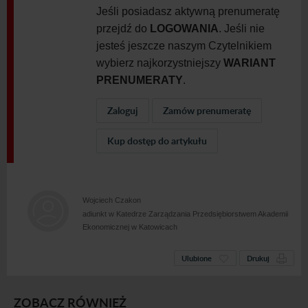
Jeśli posiadasz aktywną prenumeratę
przejdź do
LOGOWANIA
. Jeśli nie
jesteś jeszcze naszym Czytelnikiem
wybierz najkorzystniejszy
WARIANT
PRENUMERATY
.
Zaloguj
Zamów prenumeratę
Kup dostęp do artykułu
Wojciech Czakon
adiunkt w Katedrze Zarządzania Przedsiębiorstwem Akademii
Ekonomicznej w Katowicach
Ulubione
Drukuj
ZOBACZ RÓWNIEŻ