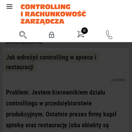
0
ZARZĄDZANIE
Jak wdrożyć controlling w aptece i
restauracji
nr 9/2006
Problem: Jestem kierownikiem działu
controllingu w przedsiębiorstwie
produkcyjnym. Ostatnio prezes firmy kupił
aptekę oraz restaurację (oba obiekty są