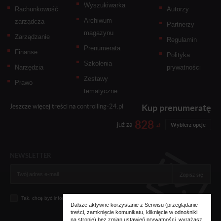
Wyszukiwarka
Rachunkowość
Autorzy
Archiwum
zarządcza
Partnerzy
magazynu
Zarządzanie
Regulamin
Prenumerata
Finanse
Polityka
Szkolenia
Narzędzia
prywatności
Zestawy
Prawo
tematyczne
Kup prenumeratę
Jeszcze więcej treści na
controlling-24.pl
828
już za
zł
Wybierz opcje
NEWSLETTER
Zapisz się
Tak, chcę być informowany... (
zobacz więcej
)
Dalsze aktywne korzystanie z Serwisu (przeglądanie
treści, zamknięcie komunikatu, kliknięcie w odnośniki
na stronie) bez zmian ustawień prywatności, wyrażasz