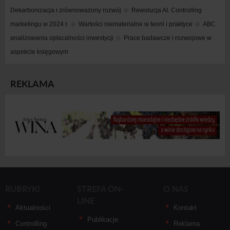
Dekarbonizacja i zrównoważony rozwój
Rewolucja AI. Controlling 
marketingu w 2024 r.
Wartości niematerialne w teorii i praktyce
ABC 
analizowania opłacalności inwestycji
Prace badawcze i rozwojowe w 
aspekcie księgowym
REKLAMA
RUBRYKI
STREFA ON-
O NAS
LINE
Aktualności
Kontakt
Publikacje
Controlling
Reklama