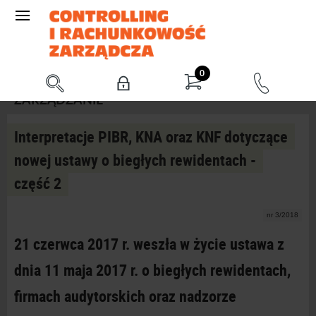
0
ZARZĄDZANIE
Interpretacje PIBR, KNA oraz KNF dotyczące
nowej ustawy o biegłych rewidentach -
część 2
nr 3/2018
21 czerwca 2017 r. weszła w życie ustawa z
dnia 11 maja 2017 r. o biegłych rewidentach,
firmach audytorskich oraz nadzorze