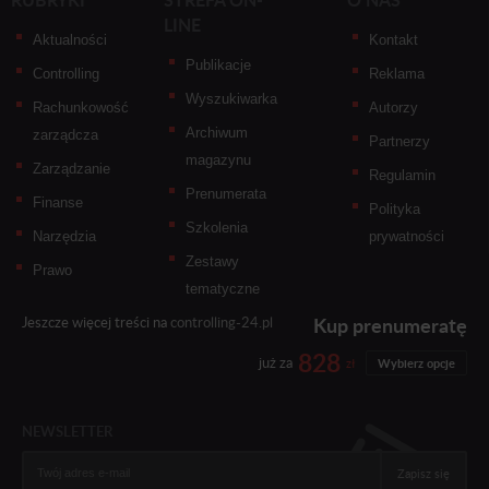
LINE
Aktualności
Kontakt
Publikacje
Controlling
Reklama
Wyszukiwarka
Rachunkowość
Autorzy
Archiwum
zarządcza
Partnerzy
magazynu
Zarządzanie
Regulamin
Prenumerata
Finanse
Polityka
Szkolenia
Narzędzia
prywatności
Zestawy
Prawo
tematyczne
Kup prenumeratę
Jeszcze więcej treści na
controlling-24.pl
828
już za
zł
Wybierz opcje
NEWSLETTER
Zapisz się