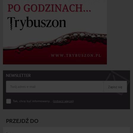
NEWSLETTER
Zapisz się
Tak, chcę być informowany... (
zobacz więcej
)
PRZEJDŹ DO