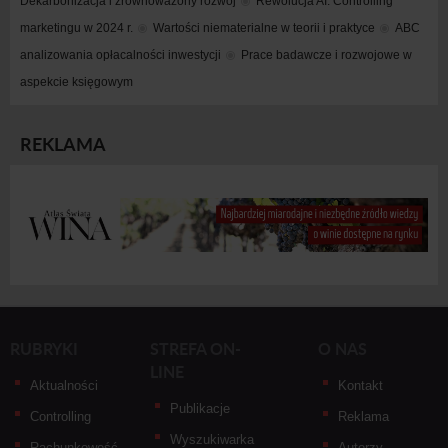
Dekarbonizacja i zrównoważony rozwój
Rewolucja AI. Controlling 
marketingu w 2024 r.
Wartości niematerialne w teorii i praktyce
ABC 
analizowania opłacalności inwestycji
Prace badawcze i rozwojowe w 
aspekcie księgowym
REKLAMA
RUBRYKI
STREFA ON-
O NAS
LINE
Aktualności
Kontakt
Publikacje
Controlling
Reklama
Wyszukiwarka
Rachunkowość
Autorzy