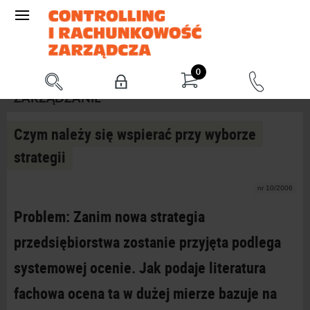
0
ZARZĄDZANIE
Czym należy się wspierać przy wyborze
strategii
nr 10/2006
Problem: Zanim nowa strategia
przedsiębiorstwa zostanie przyjęta podlega
systemowej ocenie. Jak podaje literatura
fachowa ocena ta w dużej mierze bazuje na