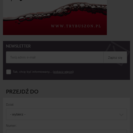
NEWSLETTER
Zapisz się
Tak, chcę być informowany... (
zobacz więcej
)
PRZEJDŹ DO
Dział:
- wybierz -
Numer: