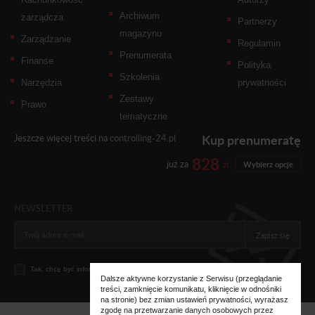
Archiwum
zarządcza
Partnerzy
magazynu
Zarządzanie
Regulamin
Prenumerata
Finanse
Polityka
Szkolenia
Narzędzia
prywatności
Zestawy
Prawo
tematyczne
Kup prenumeratę
Jeszcze więcej treści na
controlling-24.pl
828
już za
zł
Wybierz opcje
NEWSLETTER
Zapisz się
Tak, chcę być informowany... (
zobacz więcej
)
Dalsze aktywne korzystanie z Serwisu (przeglądanie
treści, zamknięcie komunikatu, kliknięcie w odnośniki
na stronie) bez zmian ustawień prywatności, wyrażasz
zgodę na przetwarzanie danych osobowych przez