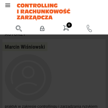
0
AUTORZY
Marcin Wiśniowski
praktyk w zakresie controllingu i zarządzania ryzykiem