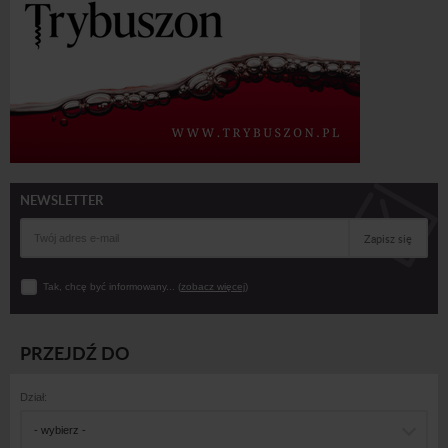
NEWSLETTER
Zapisz się
Tak, chcę być informowany... (
zobacz więcej
)
PRZEJDŹ DO
Dział:
- wybierz -