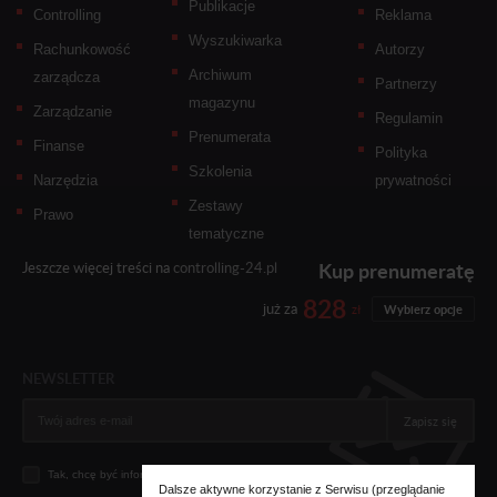
Publikacje
Controlling
Reklama
Wyszukiwarka
Rachunkowość
Autorzy
Archiwum
zarządcza
Partnerzy
magazynu
Zarządzanie
Regulamin
Prenumerata
Finanse
Polityka
Szkolenia
Narzędzia
prywatności
Zestawy
Prawo
tematyczne
Kup prenumeratę
Jeszcze więcej treści na
controlling-24.pl
828
już za
zł
Wybierz opcje
NEWSLETTER
Zapisz się
Tak, chcę być informowany... (
zobacz więcej
)
Dalsze aktywne korzystanie z Serwisu (przeglądanie