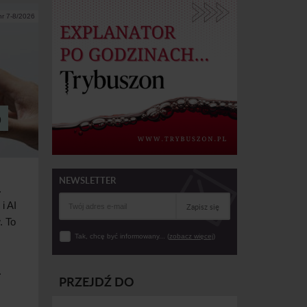
nr 7-8/2026
o
NEWSLETTER
.
 i
AI
Zapisz się
. To
Tak, chcę być informowany... (
zobacz więcej
)
.
PRZEJDŹ DO