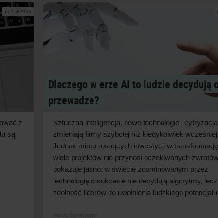
nr 7-8/2026
Dlaczego w erze AI to ludzie decydują 
przewadze?
cować z
Sztuczna inteligencja, nowe technologie i
cyfryzacja
lu są
zmieniają firmy szybciej niż kiedykolwiek wcześniej
Jednak mimo rosnących inwestycji w
transformację
wiele projektów nie przynosi oczekiwanych zwrotów
pokazuje jasno: w
świecie zdominowanym przez
technologię o
sukcesie nie decydują algorytmy, lecz
zdolność liderów do uwolnienia ludzkiego
potencjału
Jakub Bejnarowicz