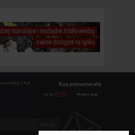
Kup prenumeratę
a
controlling-24.pl
828
już za
zł
Wybierz opcje
Zapisz się