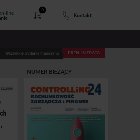
0
on-line
Kontakt
nie
PRENUMERATA
Wszystkie wydania magazynu
NUMER BIEŻĄCY
r 12/2006
ę
ych
,