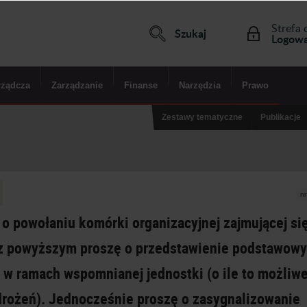
Strefa 
Szukaj
Logowa
rządcza
Zarządzanie
Finanse
Narzędzia
Prawo
Zestawy tematyczne
Publikacje
n
 o powołaniu komórki organizacyjnej zajmującej si
 z powyższym proszę o przedstawienie podstawow
 w ramach wspomnianej jednostki (o ile to możliwe
drożeń). Jednocześnie proszę o zasygnalizowanie