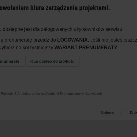
powołaniem biura zarządzania projektami.
u dostępne jest dla zalogowanych użytkowników serwisu.
ną prenumeratę przejdź do
LOGOWANIA
. Jeśli nie jesteś jeszc
ybierz najkorzystniejszy
WARIANT PRENUMERATY
.
enumeratę
Kup dostęp do artykułu
aż Południe S.A., doktorantka na Akademii Ekonomicznej w Katowicach
Ulubione
Druk