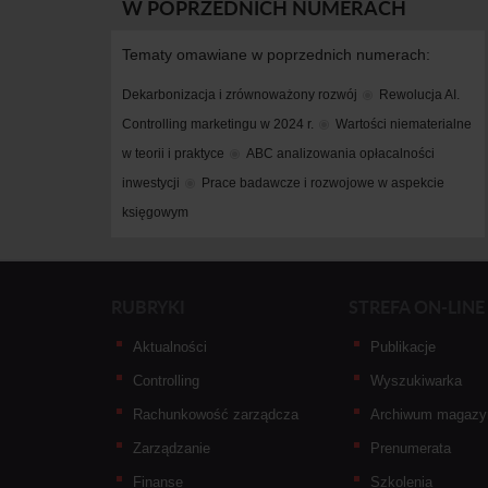
W POPRZEDNICH NUMERACH
Tematy omawiane w poprzednich numerach:
Dekarbonizacja i zrównoważony rozwój
Rewolucja AI. 
Controlling marketingu w 2024 r.
Wartości niematerialne 
w teorii i praktyce
ABC analizowania opłacalności 
inwestycji
Prace badawcze i rozwojowe w aspekcie 
księgowym
RUBRYKI
STREFA ON-LINE
Aktualności
Publikacje
Controlling
Wyszukiwarka
Rachunkowość zarządcza
Archiwum magazy
Zarządzanie
Prenumerata
Finanse
Szkolenia