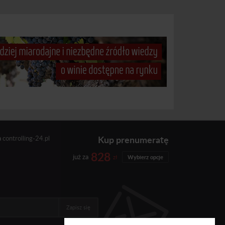
Kup prenumeratę
a
controlling-24.pl
828
już za
zł
Wybierz opcje
Zapisz się