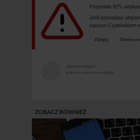
Pozostałe 92% artykuł
Jeśli posiadasz aktyw
naszym Czytelnikiem w
Zaloguj
Zamów pr
Agnieszka Długosz
praktyk w zakresie controllingu
ZOBACZ RÓWNIEŻ