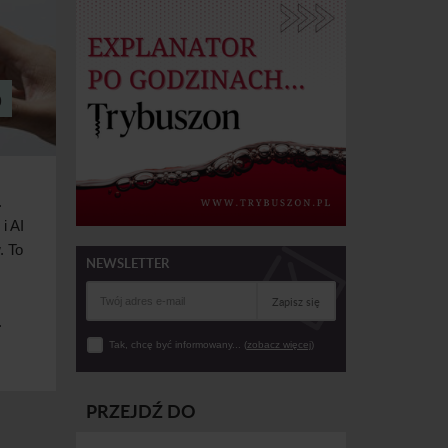
o
.
 i
AI
. To
NEWSLETTER
Zapisz się
.
Tak, chcę być informowany... (
zobacz więcej
)
PRZEJDŹ DO