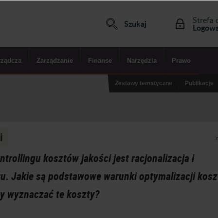
Strefa 
Szukaj
Logowa
rządcza
Zarządzanie
Finanse
Narzędzia
Prawo
Zestawy tematyczne
Publikacje
i
ollingu kosztów jakości jest racjonalizacja i
tu. Jakie są podstawowe warunki optymalizacji kos
ży wyznaczać te koszty?