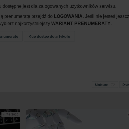
u dostępne jest dla zalogowanych użytkowników serwisu.
ną prenumeratę przejdź do
LOGOWANIA
. Jeśli nie jesteś jeszc
ybierz najkorzystniejszy
WARIANT PRENUMERATY
.
enumeratę
Kup dostęp do artykułu
Ulubione
Druk
nr 7-8/2026