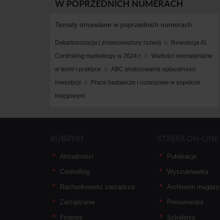
W POPRZEDNICH NUMERACH
Tematy omawiane w poprzednich numerach:
Dekarbonizacja i zrównoważony rozwój
Rewolucja AI. 
Controlling marketingu w 2024 r.
Wartości niematerialne 
w teorii i praktyce
ABC analizowania opłacalności 
inwestycji
Prace badawcze i rozwojowe w aspekcie 
księgowym
RUBRYKI
STREFA ON-LINE
Aktualności
Publikacje
Controlling
Wyszukiwarka
Rachunkowość zarządcza
Archiwum magazy
Zarządzanie
Prenumerata
Finanse
Szkolenia