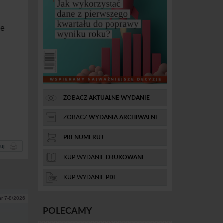
ze
ZOBACZ
AKTUALNE WYDANIE
ZOBACZ
WYDANIA ARCHIWALNE
PRENUMERUJ
uj
KUP WYDANIE
DRUKOWANE
KUP WYDANIE
PDF
nr 7-8/2026
POLECAMY