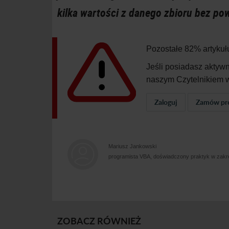
kilka wartości z danego zbioru bez po
Pozostałe 82% artykuł
Jeśli posiadasz aktyw
naszym Czytelnikiem w
Zaloguj
Zamów pr
Mariusz Jankowski
programista VBA, doświadczony praktyk w zakre
ZOBACZ RÓWNIEŻ