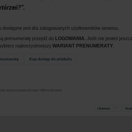
wtórzeń?”.
u dostępne jest dla zalogowanych użytkowników serwisu.
ną prenumeratę przejdź do
LOGOWANIA
. Jeśli nie jesteś jeszc
ybierz najkorzystniejszy
WARIANT PRENUMERATY
.
enumeratę
Kup dostęp do artykułu
sie wykorzystania Excela i VBA w biznesie
Ulubione
Druk