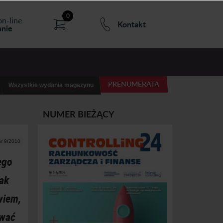
0
on-line
Kontakt
nie
PRENUMERATA
Wszystkie wydania magazynu
NUMER BIEŻĄCY
nr 9/2010
ego
tak
wiem,
ować