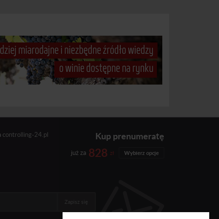
Kup prenumeratę
a
controlling-24.pl
828
już za
zł
Wybierz opcje
Zapisz się