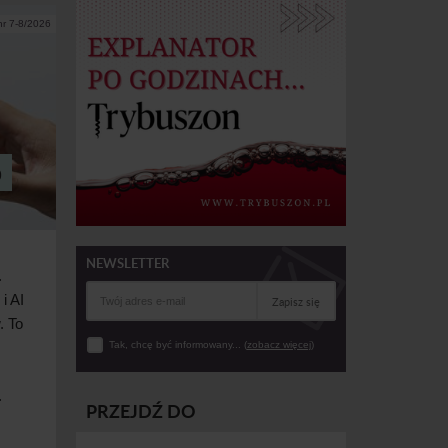
nr 7-8/2026
o
NEWSLETTER
.
 i
AI
Zapisz się
. To
Tak, chcę być informowany... (
zobacz więcej
)
.
PRZEJDŹ DO