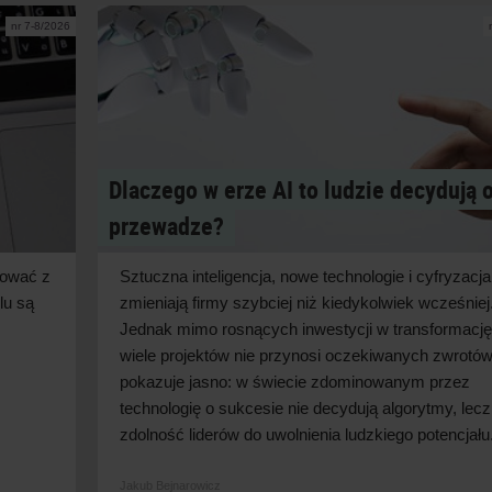
nr 7-8/2026
Dlaczego w erze AI to ludzie decydują 
przewadze?
cować z
Sztuczna inteligencja, nowe technologie i
cyfryzacja
lu są
zmieniają firmy szybciej niż kiedykolwiek wcześniej
Jednak mimo rosnących inwestycji w
transformację
wiele projektów nie przynosi oczekiwanych zwrotów
pokazuje jasno: w
świecie zdominowanym przez
technologię o
sukcesie nie decydują algorytmy, lecz
zdolność liderów do uwolnienia ludzkiego
potencjału
Jakub Bejnarowicz