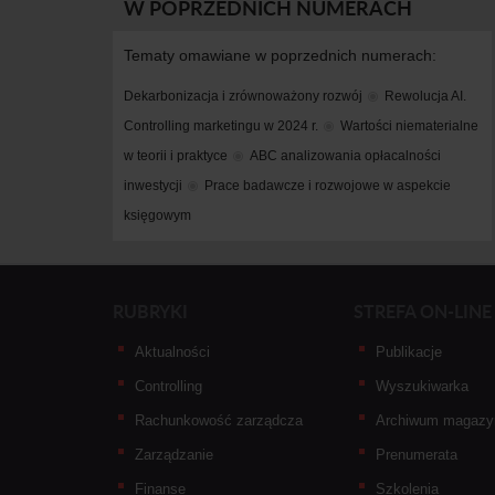
W POPRZEDNICH NUMERACH
Tematy omawiane w poprzednich numerach:
Dekarbonizacja i zrównoważony rozwój
Rewolucja AI. 
Controlling marketingu w 2024 r.
Wartości niematerialne 
w teorii i praktyce
ABC analizowania opłacalności 
inwestycji
Prace badawcze i rozwojowe w aspekcie 
księgowym
RUBRYKI
STREFA ON-LINE
Aktualności
Publikacje
Controlling
Wyszukiwarka
Rachunkowość zarządcza
Archiwum magazy
Zarządzanie
Prenumerata
Finanse
Szkolenia