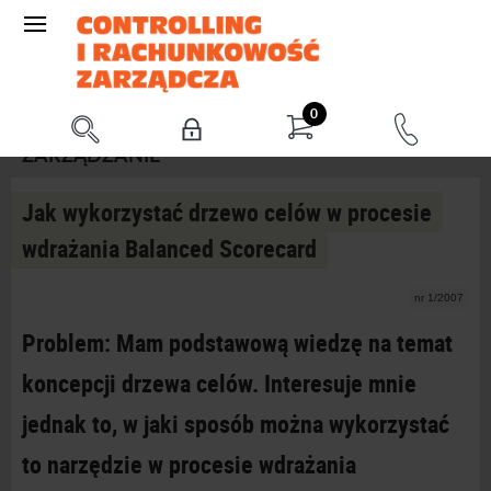
0
ZARZĄDZANIE
Jak wykorzystać drzewo celów w procesie
wdrażania Balanced Scorecard
nr 1/2007
Problem: Mam podstawową wiedzę na temat
koncepcji drzewa celów. Interesuje mnie
jednak to, w jaki sposób można wykorzystać
to narzędzie w procesie wdrażania