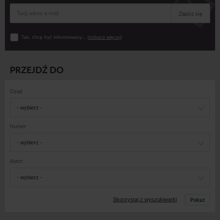
Zapisz się
Tak, chcę być informowany... (
zobacz więcej
)
PRZEJDŹ DO
Dział:
- wybierz -
Numer:
- wybierz -
Autor:
- wybierz -
Pokaż
Skorzystaj z wyszukiwarki