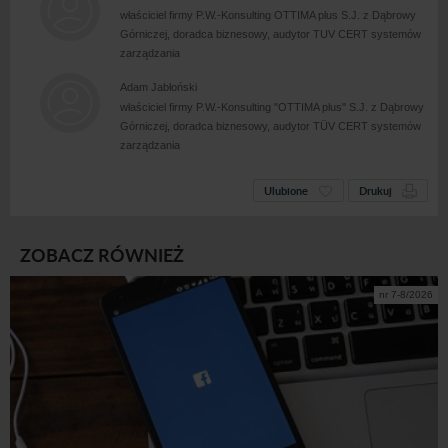
właściciel firmy P.W.-Konsulting OTTIMA plus S.J. z Dąbrowy
Górniczej, doradca biznesowy, audytor TUV CERT systemów
zarządzania
Adam Jabłoński
właściciel firmy P.W.-Konsulting "OTTIMA plus" S.J. z Dąbrowy
Górniczej, doradca biznesowy, audytor TÜV CERT systemów
zarządzania
Ulubione
Drukuj
ZOBACZ RÓWNIEŻ
nr 7-8/2026