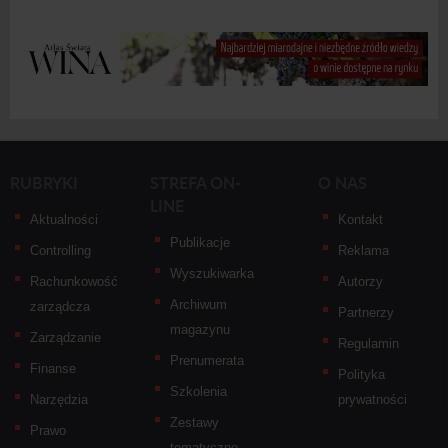
RUBRYKI
STREFA ON-
O NAS
LINE
Aktualności
Kontakt
Publikacje
Controlling
Reklama
Wyszukiwarka
Rachunkowość
Autorzy
Archiwum
zarządcza
Partnerzy
magazynu
Zarządzanie
Regulamin
Prenumerata
Finanse
Polityka
Szkolenia
Narzędzia
prywatności
Zestawy
Prawo
tematyczne