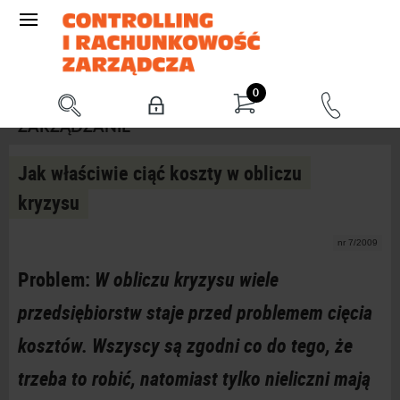
0
ZARZĄDZANIE
Jak właściwie ciąć koszty w obliczu
kryzysu
nr 7/2009
Problem:
W obliczu kryzysu wiele
przedsiębiorstw staje przed problemem cięcia
kosztów. Wszyscy są zgodni co do tego, że
trzeba to robić, natomiast tylko nieliczni mają