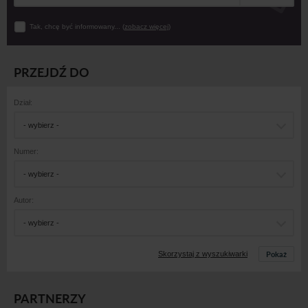
Tak, chcę być informowany... (
zobacz więcej
)
PRZEJDŹ DO
Dział:
- wybierz -
Numer:
- wybierz -
Autor:
- wybierz -
Pokaż
Skorzystaj z wyszukiwarki
PARTNERZY