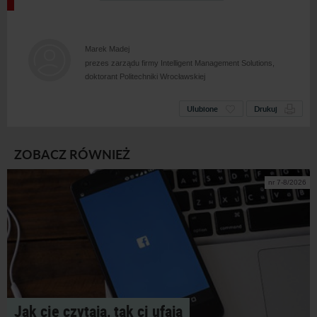
Marek Madej
prezes zarządu firmy Intelligent Management Solutions,
doktorant Politechniki Wrocławskiej
Ulubione
Drukuj
ZOBACZ RÓWNIEŻ
nr 7-8/2026
Jak cię czytają, tak ci ufają