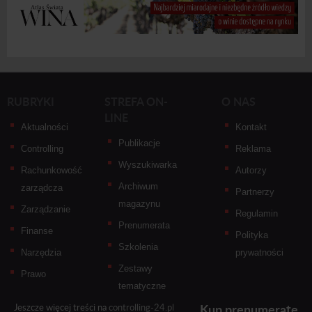
RUBRYKI
STREFA ON-
O NAS
LINE
Aktualności
Kontakt
Publikacje
Controlling
Reklama
Wyszukiwarka
Rachunkowość
Autorzy
Archiwum
zarządcza
Partnerzy
magazynu
Zarządzanie
Regulamin
Prenumerata
Finanse
Polityka
Szkolenia
Narzędzia
prywatności
Zestawy
Prawo
tematyczne
Kup prenumeratę
Jeszcze więcej treści na
controlling-24.pl