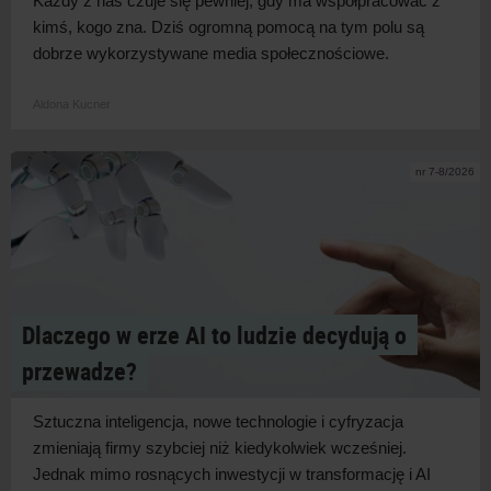
Każdy z
nas czuje się pewniej, gdy ma współpracować z
kimś, kogo zna. Dziś ogromną pomocą na tym polu są
dobrze wykorzystywane media
społecznościowe.
Aldona Kucner
nr 7-8/2026
Dlaczego w erze AI to ludzie decydują o
przewadze?
Sztuczna inteligencja, nowe technologie i
cyfryzacja
zmieniają firmy szybciej niż kiedykolwiek wcześniej.
Jednak mimo rosnących inwestycji w
transformację i
AI