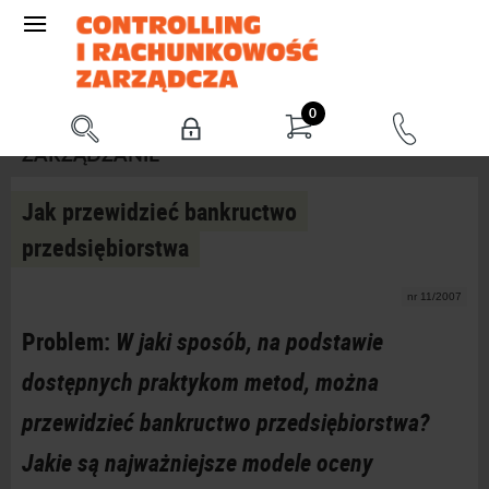
0
ZARZĄDZANIE
Jak przewidzieć bankructwo
przedsiębiorstwa
nr 11/2007
Problem:
W jaki sposób, na podstawie
dostępnych praktykom metod, można
przewidzieć bankructwo przedsiębiorstwa?
Jakie są najważniejsze modele oceny