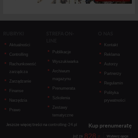
RUBRYKI
STREFA ON-
O NAS
LINE
Aktualności
Kontakt
Publikacje
Controlling
Reklama
Wyszukiwarka
Rachunkowość
Autorzy
Archiwum
zarządcza
Partnerzy
magazynu
Zarządzanie
Regulamin
Prenumerata
Finanse
Polityka
Szkolenia
Narzędzia
prywatności
Zestawy
Prawo
tematyczne
Kup prenumeratę
Jeszcze więcej treści na
controlling-24.pl
828
już za
zł
Wybierz opcje