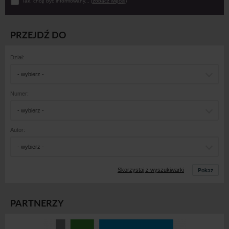
Tak, chcę być informowany... (
zobacz więcej
)
PRZEJDŹ DO
Dział:
- wybierz -
Numer:
- wybierz -
Autor:
- wybierz -
Pokaż
Skorzystaj z wyszukiwarki
PARTNERZY