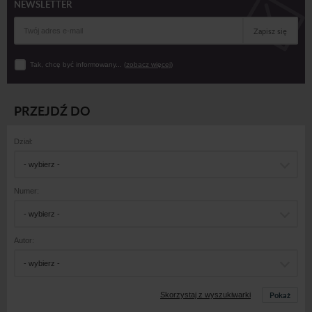
NEWSLETTER
Zapisz się
Tak, chcę być informowany... (
zobacz więcej
)
PRZEJDŹ DO
Dział:
- wybierz -
Numer:
- wybierz -
Autor:
- wybierz -
Pokaż
Skorzystaj z wyszukiwarki