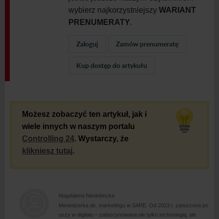
wybierz najkorzystniejszy
WARIANT
PRENUMERATY
.
Zaloguj
Zamów prenumeratę
Kup dostęp do artykułu
Możesz zobaczyć ten artykuł, jak i
wiele innych w naszym portalu
Controlling 24
. Wystarczy, że
klikniesz tutaj
.
Magdalena Niedobecka
Menedżerka ds. marketingu w
SARE. Od 2013 r. zanurzona po
uszy w
digitalu – zafascynowana nie tylko technologią, ale