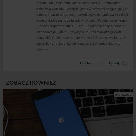
przede wszystkim tym, jak trafiać do ludzi z
komunikatem,
który daje wartość. Specjalizuje się w
tworzeniu angażujących
kampanii, strategii content marketingowych i
budowaniu relacji,
które wykraczają poza tabelki w
Excelu. Współautorka książki
„Znałem, zapomniałem, z___em. Po komunikacyjnej nitce do
biznesowego kłębka. Przyczyny i
skutki marketingowych
pomyłek”, czyli przewrotnego przewodnika po największych
błędach, który uczy, jak nie pogubić się w
komunikacyjnym
chaosie.
Ulubione
Drukuj
ZOBACZ RÓWNIEŻ
nr 7-8/2026