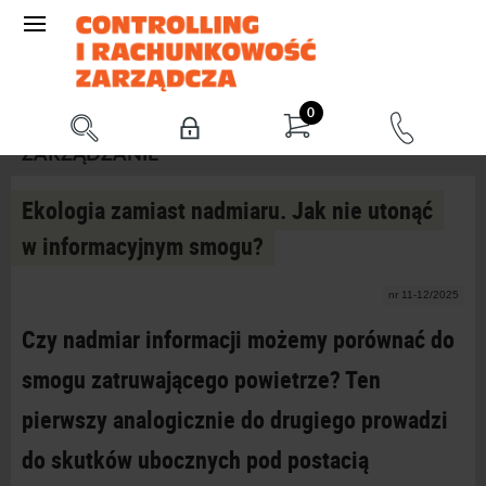
0
ZARZĄDZANIE
Ekologia zamiast nadmiaru. Jak nie utonąć
w informacyjnym smogu?
nr 11-12/2025
Czy nadmiar informacji możemy porównać do
smogu zatruwającego powietrze? Ten
pierwszy analogicznie do drugiego prowadzi
do skutków ubocznych pod postacią