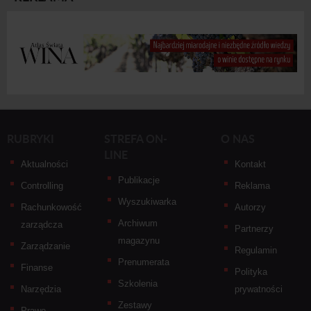
RUBRYKI
STREFA ON-
O NAS
LINE
Aktualności
Kontakt
Publikacje
Controlling
Reklama
Wyszukiwarka
Rachunkowość
Autorzy
Archiwum
zarządcza
Partnerzy
magazynu
Zarządzanie
Regulamin
Prenumerata
Finanse
Polityka
Szkolenia
Narzędzia
prywatności
Zestawy
Prawo