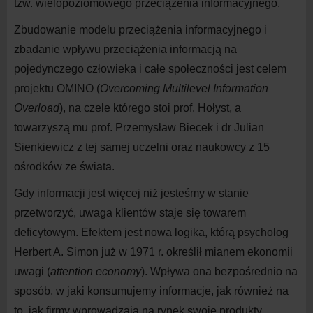
tzw. wielopoziomowego przeciążenia informacyjnego.
Zbudowanie modelu przeciążenia informacyjnego i
zbadanie wpływu przeciążenia informacją na
pojedynczego człowieka i
całe społeczności jest celem
projektu OMINO (
Overcoming Multilevel Information
Overload
), na
czele którego stoi prof. Hołyst, a
towarzyszą mu prof. Przemysław Biecek i
dr Julian
Sienkiewicz z
tej samej uczelni oraz naukowcy z
1
5
ośrodków ze świata.
Gdy informacji jest więcej niż jesteśmy w
stanie
przetworzyć, uwaga klientów staje się towarem
deficytowym. Efektem jest nowa logika, którą psycholog
Herbert A. Simon już w
197
1
r. określił mianem ekonomii
uwagi (
attention economy
). Wpływa ona bezpośrednio na
sposób, w
jaki konsumujemy informacje, jak również na
to, jak firmy wprowadzają na
rynek swoje produkty.