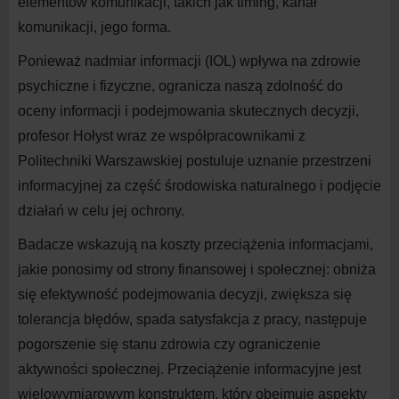
elementów komunikacji, takich jak timing, kanał
komunikacji, jego forma.
Ponieważ nadmiar informacji (IOL) wpływa na
zdrowie
psychiczne i
fizyczne, ogranicza naszą zdolność do
oceny informacji i
podejmowania skutecznych decyzji,
profesor Hołyst wraz ze współpracownikami z
Politechniki Warszawskiej postuluje uznanie przestrzeni
informacyjnej za część środowiska naturalnego i
podjęcie
działań w
celu jej ochrony.
Badacze wskazują na
koszty przeciążenia informacjami,
jakie ponosimy od strony finansowej i
społecznej: obniża
się efektywność podejmowania decyzji, zwiększa się
tolerancja błędów, spada satysfakcja z
pracy, następuje
pogorszenie się stanu zdrowia czy ograniczenie
aktywności społecznej. Przeciążenie informacyjne jest
wielowymiarowym konstruktem, który obejmuje aspekty