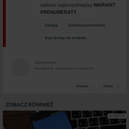
wybierz najkorzystniejszy
WARIANT
PRENUMERATY
.
Zaloguj
Zamów prenumeratę
Kup dostęp do artykułu
Jakub Kornacki
specjalista ds. rachunkowości zarządczej
Ulubione
Drukuj
ZOBACZ RÓWNIEŻ
nr 7-8/2026