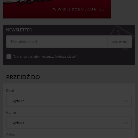
NEWSLETTER
Zapisz się
Tak, chcę być informowany... (
zobacz więcej
)
PRZEJDŹ DO
Dział:
- wybierz -
Numer:
- wybierz -
Autor: