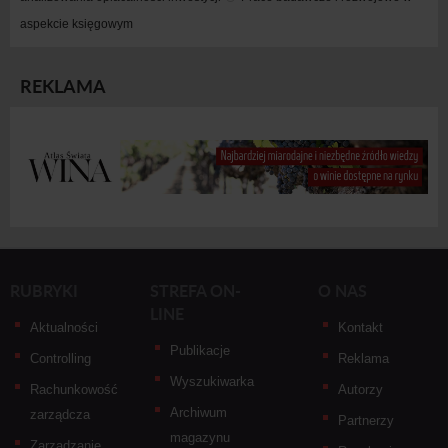
aspekcie księgowym
REKLAMA
RUBRYKI
STREFA ON-
O NAS
LINE
Aktualności
Kontakt
Publikacje
Controlling
Reklama
Wyszukiwarka
Rachunkowość
Autorzy
Archiwum
zarządcza
Partnerzy
magazynu
Zarządzanie