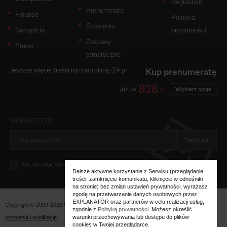
Regulamin
Prenumerata
Finanse
Polityka
Szkolenia
Narzędzia
prywatności
Zestawy
Prawo
tematyczne
Kup prenumeratę
Jeszcze więcej treści na
controlling-24.pl
828
już za
zł
Wybierz opcje
NEWSLETTER
Zapisz się
Tak, chcę być informowany... (
zobacz więcej
)
Dalsze aktywne korzystanie z Serwisu (przeglądanie
treści, zamknięcie komunikatu, kliknięcie w odnośniki
na stronie) bez zmian ustawień prywatności, wyrażasz
zgodę na przetwarzanie danych osobowych przez
EXPLANATOR oraz partnerów w celu realizacji usług,
Copyright © 2009-2026 Wszystkie prawa zastrzeżone. Wydawnictwo
Explanator -
zgodnie z
Polityką prywatności
. Możesz określić
warunki przechowywania lub dostępu do plików
szkolenia i publikacje
.
cookies w Twojej przeglądarce.