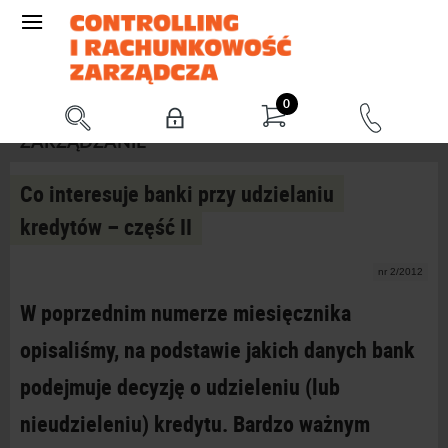
0
ZARZĄDZANIE
Co interesuje banki przy udzielaniu
kredytów – część II
nr 2/2012
W poprzednim numerze miesięcznika
opisaliśmy, na podstawie jakich danych bank
podejmuje decyzję o udzieleniu (lub
nieudzieleniu) kredytu. Bardzo ważnym