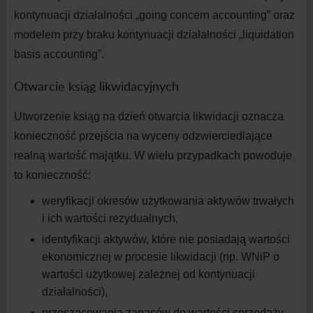
kontynuacji działalności „going concern accounting” oraz
modelem przy braku kontynuacji działalności „liquidation
basis accounting”.
Otwarcie ksiąg likwidacyjnych
Utworzenie ksiąg na
dzień otwarcia likwidacji oznacza
konieczność przejścia na
wyceny odzwierciedlające
realną wartość majątku. W
wielu przypadkach powoduje
to konieczność:
weryfikacji okresów użytkowania aktywów trwałych
i
ich wartości
rezydualnych,
identyfikacji aktywów, które nie posiadają wartości
ekonomicznej w
procesie likwidacji (np. WNiP o
wartości użytkowej zależnej od kontynuacji
działalności),
przeszacowania zapasów do wartości sprzedaży