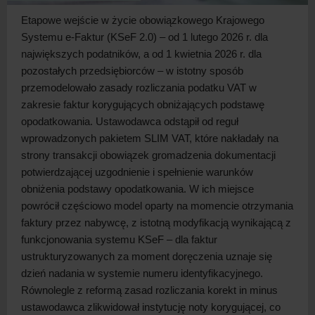
Etapowe wejście w
życie obowiązkowego Krajowego
Systemu e-Faktur (KSeF 2.0) – od 1 lutego 2026 r. dla
największych podatników, a
od 1 kwietnia 2026 r. dla
pozostałych przedsiębiorców – w
istotny sposób
przemodelowało zasady rozliczania podatku VAT w
zakresie faktur korygujących obniżających podstawę
opodatkowania. Ustawodawca odstąpił od reguł
wprowadzonych pakietem SLIM VAT, które nakładały na
strony transakcji obowiązek gromadzenia dokumentacji
potwierdzającej uzgodnienie i
spełnienie warunków
obniżenia podstawy opodatkowania. W
ich miejsce
powrócił częściowo model oparty na momencie otrzymania
faktury przez nabywcę, z
istotną modyfikacją wynikającą z
funkcjonowania systemu KSeF – dla faktur
ustrukturyzowanych za moment doręczenia uznaje się
dzień nadania w
systemie numeru identyfikacyjnego.
Równolegle z
reformą zasad rozliczania korekt in minus
ustawodawca zlikwidował instytucję noty korygującej, co