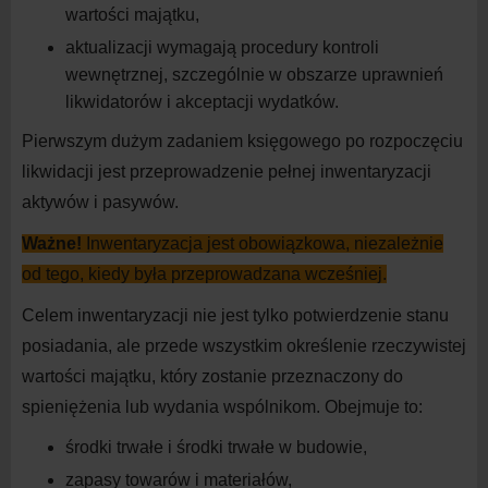
wartości
majątku,
aktualizacji wymagają procedury kontroli
wewnętrznej, szczególnie w
obszarze uprawnień
likwidatorów i
akceptacji
wydatków.
Pierwszym dużym zadaniem księgowego po rozpoczęciu
likwidacji jest przeprowadzenie pełnej inwentaryzacji
aktywów i
pasywów.
Ważne!
Inwentaryzacja jest obowiązkowa, niezależnie
od tego, kiedy była przeprowadzana
wcześniej.
Celem inwentaryzacji nie jest tylko potwierdzenie stanu
posiadania, ale przede wszystkim określenie rzeczywistej
wartości majątku, który zostanie przeznaczony do
spieniężenia lub wydania wspólnikom. Obejmuje to:
środki trwałe i
środki trwałe w
budowie,
zapasy towarów i
materiałów,