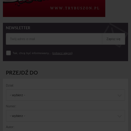
NEWSLETTER
Zapisz się
Tak, chcę być informowany... (
zobacz więcej
)
PRZEJDŹ DO
Dział:
- wybierz -
Numer:
- wybierz -
Autor: