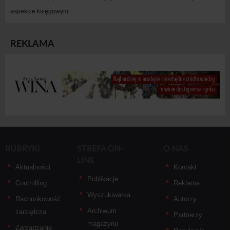
aspekcie księgowym
REKLAMA
RUBRYKI
STREFA ON-
O NAS
LINE
Aktualności
Kontakt
Publikacje
Controlling
Reklama
Wyszukiwarka
Rachunkowość
Autorzy
Archiwum
zarządcza
Partnerzy
magazynu
Zarządzanie