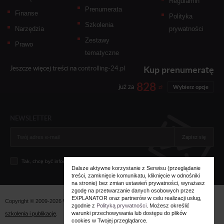
Regulamin
Prenumerata
Finanse
Polityka
Szkolenia
Narzędzia
prywatności
Zestawy
Prawo
tematyczne
Kup prenumeratę
Jeszcze więcej treści na
controlling-24.pl
828
już za
zł
Wybierz opcje
NEWSLETTER
Zapisz się
Tak, chcę być informowany... (
zobacz więcej
)
Dalsze aktywne korzystanie z Serwisu (przeglądanie
treści, zamknięcie komunikatu, kliknięcie w odnośniki
na stronie) bez zmian ustawień prywatności, wyrażasz
zgodę na przetwarzanie danych osobowych przez
EXPLANATOR oraz partnerów w celu realizacji usług,
Copyright © 2009-2026 Wszystkie prawa zastrzeżone. Wydawnictwo
Explanator -
zgodnie z
Polityką prywatności
. Możesz określić
warunki przechowywania lub dostępu do plików
szkolenia i publikacje
.
cookies w Twojej przeglądarce.