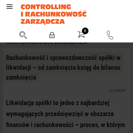
0
RACHUNKOWOŚĆ ZARZĄDCZA
Rachunkowość i sprawozdawczość spółki w
likwidacji – od zamknięcia ksiąg do bilansu
zamknięcia
nr 3-4/2026
Likwidacja spółki to jedno z
najbardziej
wymagających przedsięwzięć w
obszarze
finansów i
rachunkowości – proces, w
którym