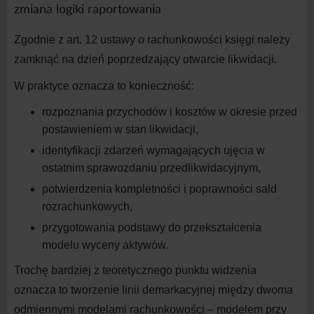
zmiana logiki raportowania
Zgodnie z
art. 1
2
ustawy o
rachunkowości księgi należy
zamknąć na
dzień poprzedzający otwarcie likwidacji.
W
praktyce oznacza to konieczność:
rozpoznania przychodów i
kosztów w
okresie przed
postawieniem w
stan
likwidacji,
identyfikacji zdarzeń wymagających ujęcia w
ostatnim sprawozdaniu
przedlikwidacyjnym,
potwierdzenia kompletności i
poprawności sald
rozrachunkowych,
przygotowania podstawy do przekształcenia
modelu wyceny
aktywów.
Trochę bardziej z
teoretycznego punktu widzenia
oznacza to tworzenie linii demarkacyjnej między dwoma
odmiennymi modelami rachunkowości – modelem przy