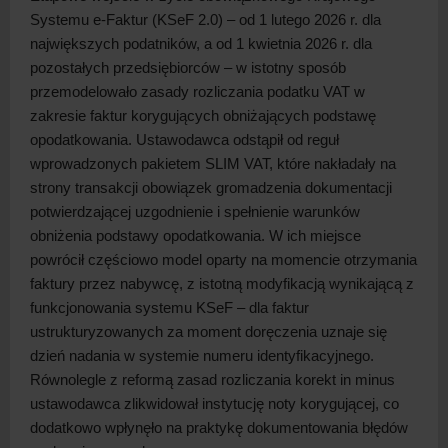
Systemu e-Faktur (KSeF 2.0) – od 1 lutego 2026 r. dla
największych podatników, a
od 1 kwietnia 2026 r. dla
pozostałych przedsiębiorców – w
istotny sposób
przemodelowało zasady rozliczania podatku VAT w
zakresie faktur korygujących obniżających podstawę
opodatkowania. Ustawodawca odstąpił od reguł
wprowadzonych pakietem SLIM VAT, które nakładały na
strony transakcji obowiązek gromadzenia dokumentacji
potwierdzającej uzgodnienie i
spełnienie warunków
obniżenia podstawy opodatkowania. W
ich miejsce
powrócił częściowo model oparty na momencie otrzymania
faktury przez nabywcę, z
istotną modyfikacją wynikającą z
funkcjonowania systemu KSeF – dla faktur
ustrukturyzowanych za moment doręczenia uznaje się
dzień nadania w
systemie numeru identyfikacyjnego.
Równolegle z
reformą zasad rozliczania korekt in minus
ustawodawca zlikwidował instytucję noty korygującej, co
dodatkowo wpłynęło na praktykę dokumentowania błędów