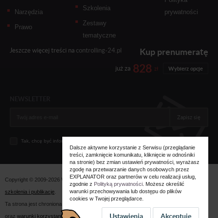
Szkolenia
Narzędzia
prywatności
Zestawy
Prawo
tematyczne
Kup prenumeratę
Jeszcze więcej treści na
controlling-24.pl
828
już za
zł
Wybierz opcje
NEWSLETTER
Zapisz się
Tak, chcę być informowany... (
zobacz więcej
)
Dalsze aktywne korzystanie z Serwisu (przeglądanie
treści, zamknięcie komunikatu, kliknięcie w odnośniki
na stronie) bez zmian ustawień prywatności, wyrażasz
zgodę na przetwarzanie danych osobowych przez
EXPLANATOR oraz partnerów w celu realizacji usług,
Copyright © 2009-2026 Wszystkie prawa zastrzeżone. Wydawnictwo
Explanator -
zgodnie z
Polityką prywatności
. Możesz określić
warunki przechowywania lub dostępu do plików
szkolenia i publikacje
.
cookies w Twojej przeglądarce.
Ta strona jest chroniona przez reCAPTCHA i obowiązują na niej
polityka prywatności
Ustawienia
Akceptuję
oraz
warunki korzystania z usługi
firmy Google.