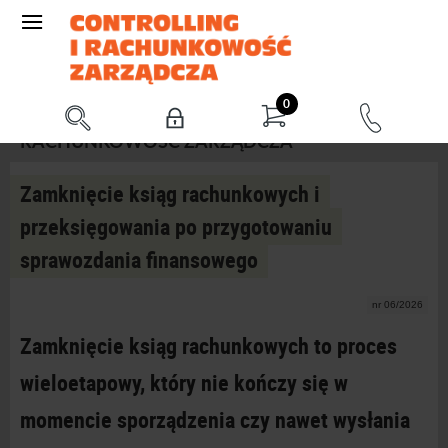
0
RACHUNKOWOŚĆ ZARZĄDCZA
Zamknięcie ksiąg rachunkowych i
przeksięgowania po przygotowaniu
sprawozdania finansowego
nr 06/2026
Zamknięcie ksiąg rachunkowych to proces
wieloetapowy, który nie kończy się w
momencie sporządzenia czy nawet wysłania