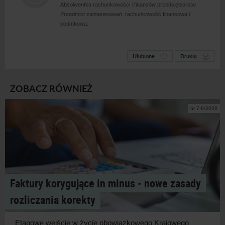
Absolwentka rachunkowości i finansów przedsiębiorstw.
Przedmiot zainteresowań: rachunkowość finansowa i
podatkowa.
Ulubione
Drukuj
ZOBACZ RÓWNIEŻ
nr 7-8/2026
Faktury korygujące in minus ‑ nowe zasady
rozliczania korekty
Etapowe wejście w
życie obowiązkowego Krajowego