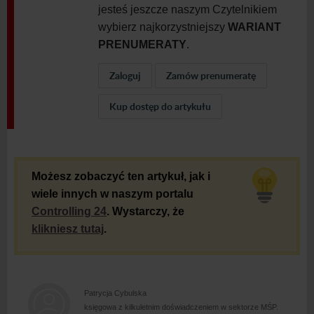
jesteś jeszcze naszym Czytelnikiem
wybierz najkorzystniejszy
WARIANT
PRENUMERATY
.
Zaloguj
Zamów prenumeratę
Kup dostęp do artykułu
Możesz zobaczyć ten artykuł, jak i
wiele innych w naszym portalu
Controlling 24
. Wystarczy, że
klikniesz tutaj
.
Patrycja Cybulska
księgowa z kilkuletnim doświadczeniem w sektorze MŚP.