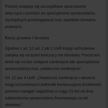
Poniżej znajduje się szczegółowe opracowanie
dotyczące czynności po sporządzeniu sprawozdania,
niezbędnych przeksięgowań oraz aspektów formalno-
prawnych.
Ramy prawne i
terminy
Zgodnie z
art. 1
2
ust.
2
pkt
1
UoR księgi rachunkowe
zamyka się na
dzień kończący rok obrotowy. Proces ten
dzieli się na
tzw. wstępne zamknięcie (do sporządzenia
sprawozdania) oraz „ostateczne zamknięcie”.
Art. 1
2
ust.
4
UoR: „Ostateczne zamknięcie i
otwarcie
ksiąg rachunkowych jednostki kontynuującej działalność
powinno nastąpić najpóźniej w
ciągu 1
5
dni od dnia
zatwierdzenia sprawozdania finansowego za rok
obrotowy”.