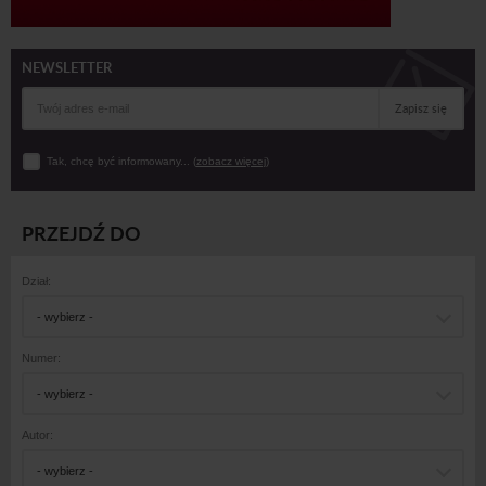
NEWSLETTER
Zapisz się
Tak, chcę być informowany... (
zobacz więcej
)
PRZEJDŹ DO
Dział:
- wybierz -
Numer:
- wybierz -
Autor:
- wybierz -