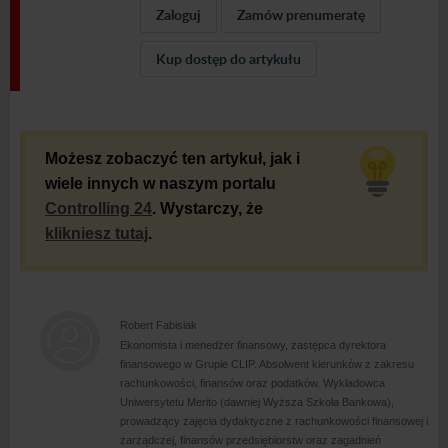
Zaloguj
Zamów prenumeratę
Kup dostęp do artykułu
Możesz zobaczyć ten artykuł, jak i
wiele innych w naszym portalu
Controlling 24
. Wystarczy, że
klikniesz tutaj
.
Robert Fabisiak
Ekonomista i
menedżer finansowy, zastępca dyrektora
finansowego w
Grupie CLIP. Absolwent kierunków z
zakresu
rachunkowości, finansów oraz podatków. Wykładowca
Uniwersytetu Merito (dawniej Wyższa Szkoła Bankowa),
prowadzący zajęcia dydaktyczne z
rachunkowości finansowej i
zarządczej, finansów przedsiębiorstw oraz zagadnień