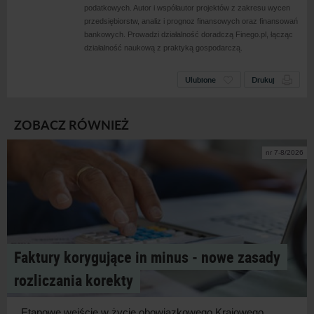
podatkowych. Autor i
współautor projektów z
zakresu wycen
przedsiębiorstw, analiz i
prognoz finansowych oraz finansowań
bankowych. Prowadzi działalność doradczą Finego.pl, łącząc
działalność naukową z
praktyką gospodarczą.
Ulubione
Drukuj
ZOBACZ RÓWNIEŻ
nr 7-8/2026
Faktury korygujące in minus ‑ nowe zasady
rozliczania korekty
Etapowe wejście w
życie obowiązkowego Krajowego