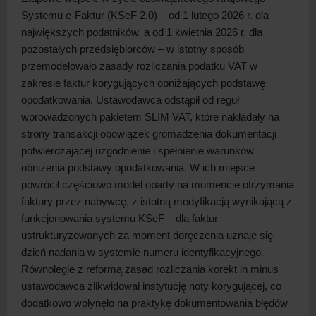
Systemu e-Faktur (KSeF 2.0) – od 1 lutego 2026 r. dla
największych podatników, a
od 1 kwietnia 2026 r. dla
pozostałych przedsiębiorców – w
istotny sposób
przemodelowało zasady rozliczania podatku VAT w
zakresie faktur korygujących obniżających podstawę
opodatkowania. Ustawodawca odstąpił od reguł
wprowadzonych pakietem SLIM VAT, które nakładały na
strony transakcji obowiązek gromadzenia dokumentacji
potwierdzającej uzgodnienie i
spełnienie warunków
obniżenia podstawy opodatkowania. W
ich miejsce
powrócił częściowo model oparty na momencie otrzymania
faktury przez nabywcę, z
istotną modyfikacją wynikającą z
funkcjonowania systemu KSeF – dla faktur
ustrukturyzowanych za moment doręczenia uznaje się
dzień nadania w
systemie numeru identyfikacyjnego.
Równolegle z
reformą zasad rozliczania korekt in minus
ustawodawca zlikwidował instytucję noty korygującej, co
dodatkowo wpłynęło na praktykę dokumentowania błędów