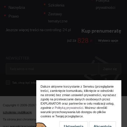
Polityka
Szkolenia
Narzędzia
prywatności
Zestawy
Prawo
tematyczne
Kup prenumeratę
Jeszcze więcej treści na
controlling-24.pl
828
już za
zł
Wybierz opcje
NEWSLETTER
Zapisz się
Tak, chcę być informowany... (
zobacz więcej
)
Dalsze aktywne korzystanie z Serwisu (przeglądanie
treści, zamknięcie komunikatu, kliknięcie w odnośniki
na stronie) bez zmian ustawień prywatności, wyrażasz
zgodę na przetwarzanie danych osobowych przez
EXPLANATOR oraz partnerów w celu realizacji usług,
Copyright © 2009-2026 Wszystkie prawa zastrzeżone. Wydawnictwo
Explanator -
zgodnie z
Polityką prywatności
. Możesz określić
warunki przechowywania lub dostępu do plików
szkolenia i publikacje
.
cookies w Twojej przeglądarce.
Ta strona jest chroniona przez reCAPTCHA i obowiązują na niej
polityka prywatności
Ustawienia
Akceptuję
oraz
warunki korzystania z usługi
firmy Google.