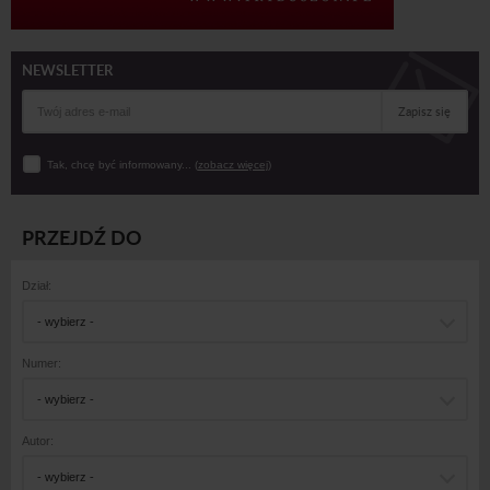
NEWSLETTER
Zapisz się
Tak, chcę być informowany... (
zobacz więcej
)
PRZEJDŹ DO
Dział:
- wybierz -
Numer:
- wybierz -
Autor:
- wybierz -