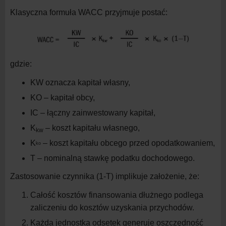
Klasyczna formuła WACC przyjmuje postać:
gdzie:
KW oznacza kapitał
własny,
KO – kapitał
obcy,
IC – łączny zainwestowany
kapitał,
K
– koszt kapitału
własnego,
kw
K
– koszt kapitału obcego przed
opodatkowaniem,
ko
T – nominalną stawkę podatku
dochodowego.
Zastosowanie czynnika (
1
-T) implikuje założenie, że:
Całość kosztów finansowania dłużnego podlega
zaliczeniu do kosztów uzyskania przychodów.
Każda jednostka odsetek generuje oszczędność