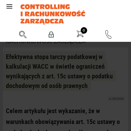
0
RACHUNKOWOŚĆ ZARZĄDCZA
Efektywna stopa tarczy podatkowej w
kalkulacji WACC w świetle ograniczeń
wynikających z art. 15c ustawy o podatku
dochodowym od osób prawnych
nr 06/2026
Celem artykułu jest wykazanie, że w
warunkach obowiązywania art. 15c ustawy o