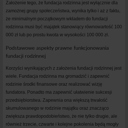
Założenie tego, że fundacja rodzinna jest wyłącznie dla
zamożnej grupy społeczeństwa, wynika tylko i
aż z
faktu,
że minimalnym początkowym wkładem do
fundacji
rodzinna musi być majątek stanowiący równowartość 10
0
00
0
zł lub po prostu kwota w
wysokości 10
0
00
0
zł.
Podstawowe aspekty prawne funkcjonowania
fundacji rodzinnej
Korzyści wynikających z
założenia fundacji rodzinnej jest
wiele. Fundacja rodzinna ma gromadzić i
zapewnić
rodzinie środki finansowe oraz realizować wizję
fundatora. Ponadto ma zapewnić ułatwienie sukcesji
przedsiębiorstwa. Zapewnia ona większą trwałość
skumulowanego w
rodzinie majątku oraz znacząco
zwiększa prawdopodobieństwo, że nie tylko drugie, ale
również trzecie, czwarte i
kolejne pokolenia będą mogły