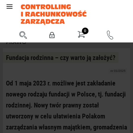
0
PRAWO
Fundacja rodzinna – czy warto ją założyć?
nr 01/2025
Od 1 maja 2023 r. możliwe jest zakładanie
nowego rodzaju fundacji w
Polsce, tj. fundacji
rodzinnej. Nowy twór prawny został
utworzony w
celu ułatwienia Polakom
zarządzania własnym majątkiem, gromadzenia