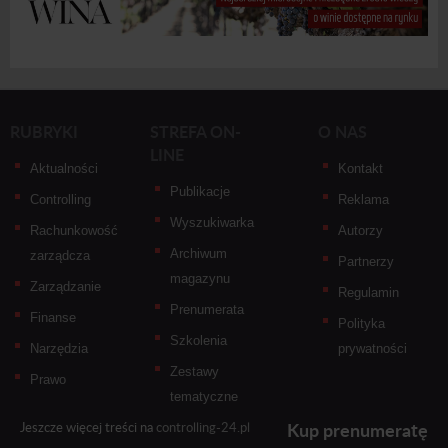
RUBRYKI
STREFA ON-
O NAS
LINE
Aktualności
Kontakt
Publikacje
Controlling
Reklama
Wyszukiwarka
Rachunkowość
Autorzy
Archiwum
zarządcza
Partnerzy
magazynu
Zarządzanie
Regulamin
Prenumerata
Finanse
Polityka
Szkolenia
Narzędzia
prywatności
Zestawy
Prawo
tematyczne
Kup prenumeratę
Jeszcze więcej treści na
controlling-24.pl