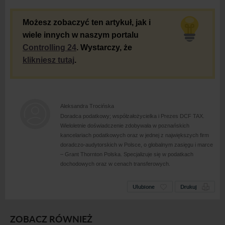
Możesz zobaczyć ten artykuł, jak i
wiele innych w naszym portalu
Controlling 24
. Wystarczy, że
klikniesz tutaj
.
Aleksandra Trocińska
Doradca podatkowy; współzałożycielka i Prezes DCF TAX.
Wieloletnie doświadczenie zdobywała w poznańskich
kancelariach podatkowych oraz w jednej z największych firm
doradczo-audytorskich w Polsce, o globalnym zasięgu i marce
– Grant Thornton Polska. Specjalizuje się w podatkach
dochodowych oraz w cenach transferowych.
Ulubione
Drukuj
ZOBACZ RÓWNIEŻ