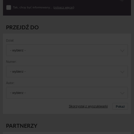
Tak, chcę być informowany... (
zobacz więcej
)
PRZEJDŹ DO
Dział:
- wybierz -
Numer:
- wybierz -
Autor:
- wybierz -
Pokaż
Skorzystaj z wyszukiwarki
PARTNERZY