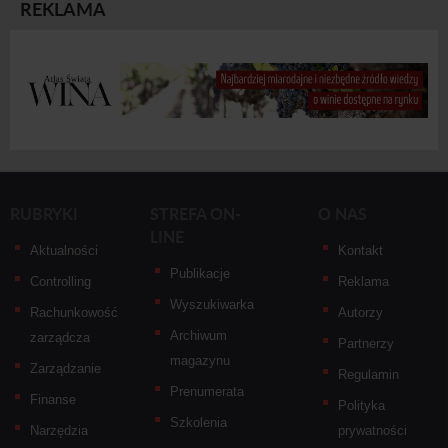
REKLAMA
RUBRYKI
STREFA ON-
O NAS
LINE
Aktualności
Kontakt
Publikacje
Controlling
Reklama
Wyszukiwarka
Rachunkowość
Autorzy
Archiwum
zarządcza
Partnerzy
magazynu
Zarządzanie
Regulamin
Prenumerata
Finanse
Polityka
Szkolenia
Narzędzia
prywatności