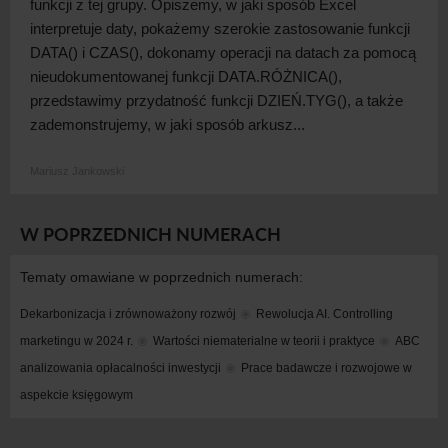
funkcji z tej grupy. Opiszemy, w jaki sposób Excel
interpretuje daty, pokażemy szerokie zastosowanie funkcji
DATA() i CZAS(), dokonamy operacji na datach za pomocą
nieudokumentowanej funkcji DATA.RÓŻNICA(),
przedstawimy przydatność funkcji DZIEŃ.TYG(), a także
zademonstrujemy, w jaki sposób arkusz...
Mariusz Jankowski
W POPRZEDNICH NUMERACH
Tematy omawiane w poprzednich numerach:
Dekarbonizacja i zrównoważony rozwój
Rewolucja AI. Controlling 
marketingu w 2024 r.
Wartości niematerialne w teorii i praktyce
ABC 
analizowania opłacalności inwestycji
Prace badawcze i rozwojowe w 
aspekcie księgowym