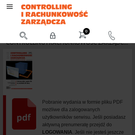
0
CONTROLLING I RACHUNKOWOŚĆ ZARZĄDCZA 3/2011 (MARZEC)
Pobranie wydania w formie pliku PDF
możliwe dla zalogowanych
użytkowników serwisu. Jeśli posiadasz
aktywną prenumeratę przejdź do
LOGOWANIA
. Jeśli nie jesteś jeszcze