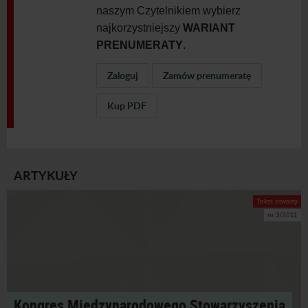
naszym Czytelnikiem wybierz
najkorzystniejszy
WARIANT
PRENUMERATY
.
Zaloguj
Zamów prenumeratę
Kup PDF
ARTYKUŁY
Tekst otwarty
nr 3/2011
Kongres Międzynarodowego Stowarzyszenia