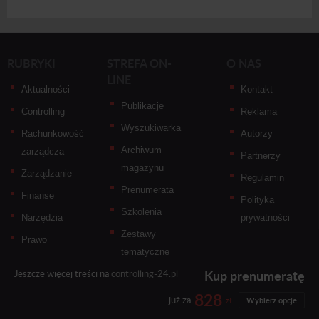
RUBRYKI
STREFA ON-
O NAS
LINE
Aktualności
Kontakt
Publikacje
Controlling
Reklama
Wyszukiwarka
Rachunkowość
Autorzy
Archiwum
zarządcza
Partnerzy
magazynu
Zarządzanie
Regulamin
Prenumerata
Finanse
Polityka
Szkolenia
Narzędzia
prywatności
Zestawy
Prawo
tematyczne
Kup prenumeratę
Jeszcze więcej treści na
controlling-24.pl
828
już za
zł
Wybierz opcje