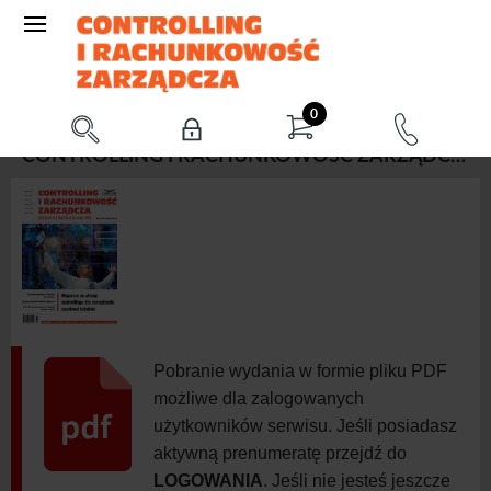
0
CONTROLLING I RACHUNKOWOŚĆ ZARZĄDCZA 10/2011 (PAŹDZIERNIK)
Pobranie wydania w formie pliku PDF
możliwe dla zalogowanych
użytkowników serwisu. Jeśli posiadasz
aktywną prenumeratę przejdź do
LOGOWANIA
. Jeśli nie jesteś jeszcze