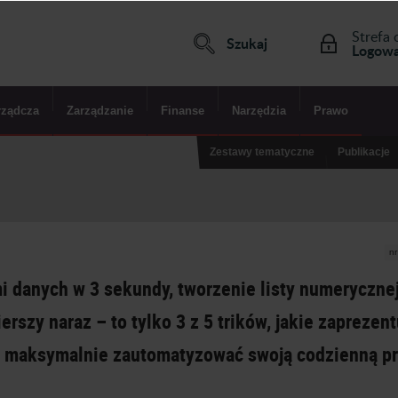
Strefa 
Szukaj
Logowa
rządcza
Zarządzanie
Finanse
Narzędzia
Prawo
Zestawy tematyczne
Publikacje
n
i danych w
3 sekundy, tworzenie listy numerycznej
rszy naraz – to tylko 3 z
5 trików, jakie zaprezen
 by maksymalnie zautomatyzować swoją codzienną p