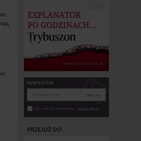
stu
mogą
nej
NEWSLETTER
Zapisz się
Tak, chcę być informowany... (
zobacz więcej
)
PRZEJDŹ DO