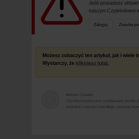
Jeśli posiadasz aktyw
naszym Czytelnikiem w
Zaloguj
Zamów pr
Możesz zobaczyć ten artykuł, jak i wiele
Wystarczy, że
klikniesz tutaj
.
Mateusz Cybulski
CEO Best Finance oraz certyfikowany (ACMA, CG
artykułów z zakresu controllingu, corporate fin