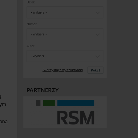
Dział:
- wybierz -
Numer:
- wybierz -
Autor:
- wybierz -
Pokaż
Skorzystaj z wyszukiwarki
PARTNERZY
.
tym
kona