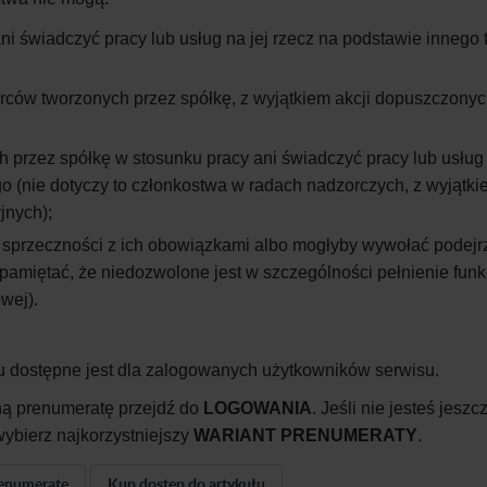
i świadczyć pracy lub usług na jej rzecz na podstawie innego t
orców tworzonych przez spółkę, z wyjątkiem akcji dopuszczony
 przez spółkę w stosunku pracy ani świadczyć pracy lub usług 
o (nie dotyczy to członkostwa w radach nadzorczych, z wyjątki
jnych);
 sprzeczności z ich obowiązkami albo mogłyby wywołać podejr
pamiętać, że niedozwolone jest w szczególności pełnienie funkc
wej).
u dostępne jest dla zalogowanych użytkowników serwisu.
ną prenumeratę przejdź do
LOGOWANIA
. Jeśli nie jesteś jeszc
ybierz najkorzystniejszy
WARIANT PRENUMERATY
.
enumeratę
Kup dostęp do artykułu