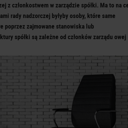
zej z członkostwem w zarządzie spółki. Ma to na c
nkami rady nadzorczej byłyby osoby, które same
óre poprzez zajmow
ane stanowiska lub
ktury spółki są zależne od członków zarządu owej