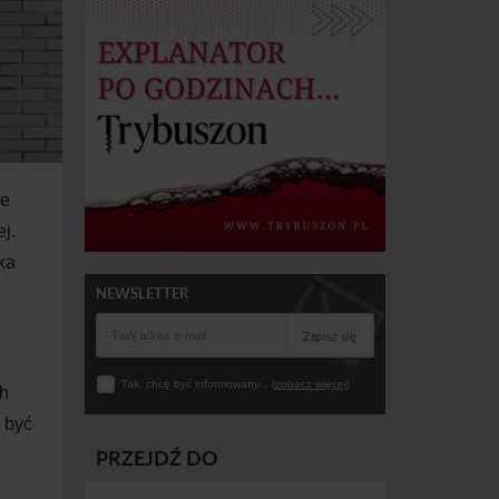
ie
j.
ka
NEWSLETTER
Zapisz się
Tak, chcę być informowany... (
zobacz więcej
)
ch
 być
PRZEJDŹ DO