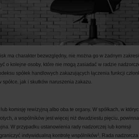
anowisk ma charakter bezwzględny, nie można go w żadnym zakres
yć o kolejne osoby, które nie mogą zasiadać w radzie nadzorcze
odeksu spółek handlowych zakazujących łączenia funkcji człon
w spółce, jak i skutków naruszenia zakazu.
ub komisję rewizyjną albo oba te organy. W spółkach, w który
otych, a wspólników jest więcej niż dwudziestu pięciu, powinna
jna. W przypadku ustanowienia rady nadzorczej lub komisji
1
graniczyć indywidualną kontrolę wspólników
. Rada nadzorcza