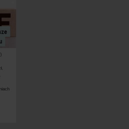
sze
u
)
ł.
a
niach