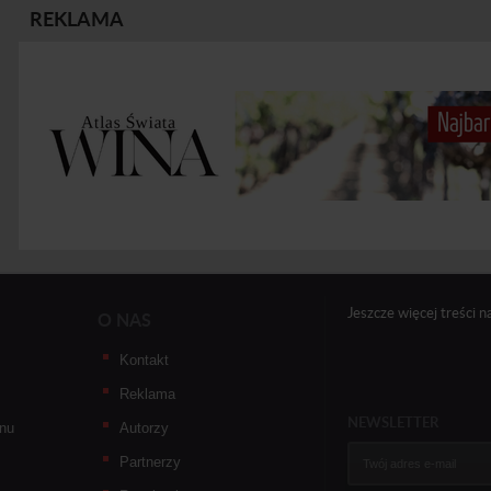
REKLAMA
Jeszcze więcej treści n
O NAS
Kontakt
Reklama
NEWSLETTER
nu
Autorzy
Partnerzy