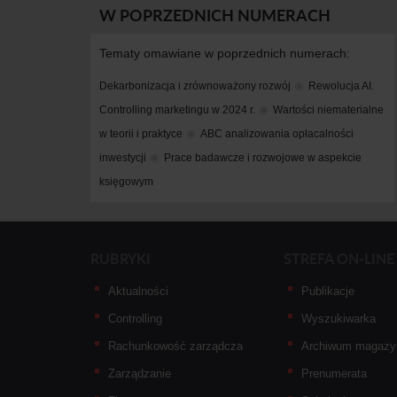
W POPRZEDNICH NUMERACH
Tematy omawiane w poprzednich numerach:
Dekarbonizacja i zrównoważony rozwój
Rewolucja AI. 
Controlling marketingu w 2024 r.
Wartości niematerialne 
w teorii i praktyce
ABC analizowania opłacalności 
inwestycji
Prace badawcze i rozwojowe w aspekcie 
księgowym
RUBRYKI
STREFA ON-LINE
Aktualności
Publikacje
Controlling
Wyszukiwarka
Rachunkowość zarządcza
Archiwum magazy
Zarządzanie
Prenumerata