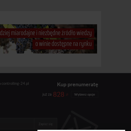
Kup prenumeratę
a
controlling-24.pl
828
już za
zł
Wybierz opcje
Zapisz się