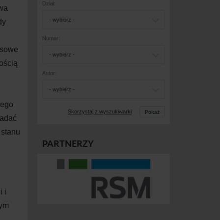
Dział:
owa
- wybierz -
dy
Numer:
nsowe
- wybierz -
ością
Autor:
- wybierz -
nego
Pokaż
Skorzystaj z wyszukiwarki
badać
 stanu
PARTNERZY
 i
nym