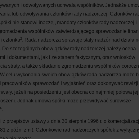
woływanych i odwoływanych uchwałą wspólników. Jednakże um
ania lub odwoływania członków rady nadzorczej. Członków ra
półki nie stanowi inaczej, mandaty członków rady nadzorczej i
 zgromadzenia wspólników zatwierdzającego sprawozdanie fina
2
ji członka
. Rada nadzorcza sprawuje stały nadzór nad działaln
ci. Do szczególnych obowiązków rady nadzorczej należy ocena
mi i dokumentami, jak i ze stanem faktycznym, oraz wniosków
cia straty, a także składanie zgromadzeniu wspólników corocz
. W celu wykonania swoich obowiązków rada nadzorcza może 
 i pracowników sprawozdań i wyjaśnień oraz dokonywać rewizji
ały, jeżeli na posiedzeniu jest obecna co najmniej połowa jej
aproszeni. Jednak umowa spółki może przewidywać surowsze
4
.
 przepisów ustawy z dnia 30 sierpnia 1996 r. o komercjalizacji
z. 981 z późn. zm.). Członkowie rad nadzorczych spółek z wyłącz
twa nie mogą: