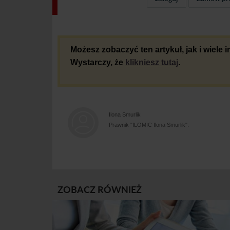
Możesz zobaczyć ten artykuł, jak i wiele
Wystarczy, że
klikniesz tutaj
.
Ilona Smurlik
Prawnik "ILOMIC Ilona Smurlik".
ZOBACZ RÓWNIEŻ