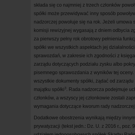
składa się co najmniej z trzech członków po
spółki może przewidywać inny sposób powoływ
nadzorczej powołuje się na rok. Jeżeli umowa s
komisji rewizyjnej wygasają z dniem odbycia
za pierwszy pełny rok obrotowy pełnienia funkc
spółki we wszystkich aspektach jej działalnoś
sprawozdań, w zakresie ich zgodności z księga
zarządu dotyczących podziału zysku albo pokry
pisemnego sprawozdania z wyników tej oceny
wszystkie dokumenty spółki, żądać od zarządu
3
majątku spółki
. Rada nadzorcza podejmuje uchw
członków, a wszyscy jej członkowie zostali z
wymagania dotyczące kworum rady nadzorczej
Dodatkowe obostrzenia wynikają między innymi z
prywatyzacji (tekst jedn.: Dz. U. z 2016 r., po
udziałem jednoosobowych spółek Skarbu Pańs