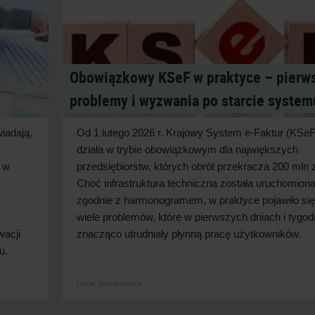
Obowiązkowy KSeF w praktyce – pierw
problemy i wyzwania po starcie system
iadają,
Od 1 lutego 2026 r. Krajowy System e-Faktur (KSeF
działa w
trybie obowiązkowym dla największych
 w
przedsiębiorstw, których obrót przekracza 200 mln z
Choć infrastruktura techniczna została uruchomion
zgodnie z
harmonogramem, w
praktyce pojawiło się
wiele problemów, które w
pierwszych dniach i
tygod
wacji
znacząco utrudniały płynną pracę użytkowników.
u.
Daria Swędrowska