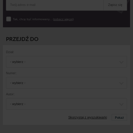
Zapisz się
Tak, chcę być informowany... (
zobacz więcej
)
PRZEJDŹ DO
Dział:
- wybierz -
Numer:
- wybierz -
Autor:
- wybierz -
Pokaż
Skorzystaj z wyszukiwarki