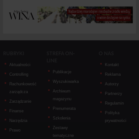
RUBRYKI
STREFA ON-
O NAS
LINE
Aktualności
Kontakt
Publikacje
Controlling
Reklama
Wyszukiwarka
Rachunkowość
Autorzy
Archiwum
zarządcza
Partnerzy
magazynu
Zarządzanie
Regulamin
Prenumerata
Finanse
Polityka
Szkolenia
Narzędzia
prywatności
Zestawy
Prawo
tematyczne