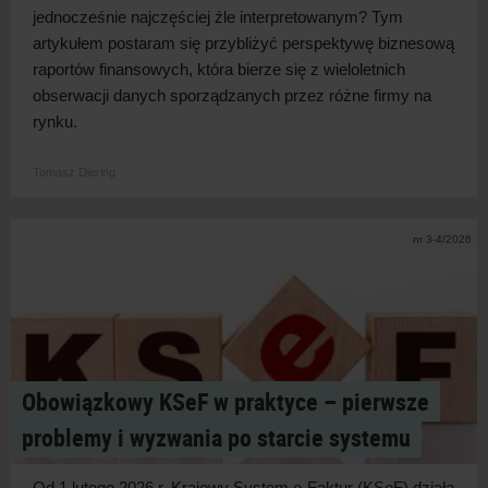
jednocześnie najczęściej źle interpretowanym? Tym
artykułem postaram się przybliżyć perspektywę biznesową
raportów finansowych, która bierze się z
wieloletnich
obserwacji danych sporządzanych przez różne firmy na
rynku.
Tomasz Diering
nr 3-4/2026
Obowiązkowy KSeF w praktyce – pierwsze
problemy i wyzwania po starcie systemu
Od 1 lutego 2026 r. Krajowy System e-Faktur (KSeF) działa