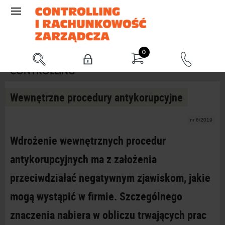
0
CONTROLLING
Wewnętrzne procedury antykorupcyjne
nr 6/2019
Wdrożenie wewnętrznych procedur
antykorupcyjnych ma z założenia
przeciwdziałać negatywnym zjawiskom, jakie
mogą wystąpić w firmie. Szczególnego
znaczenia nabiera w obliczu trwających prac