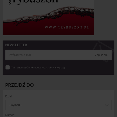
NEWSLETTER
Zapisz się
Tak, chcę być informowany... (
zobacz więcej
)
PRZEJDŹ DO
Dział:
- wybierz -
Numer: