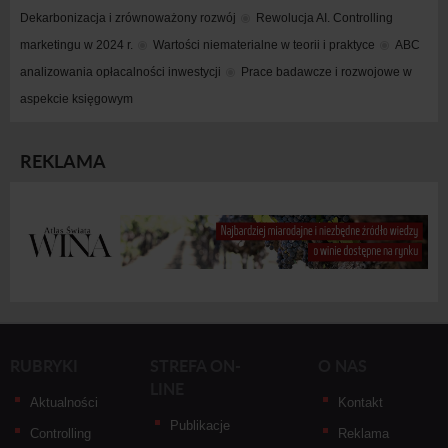
Dekarbonizacja i zrównoważony rozwój
Rewolucja AI. Controlling 
marketingu w 2024 r.
Wartości niematerialne w teorii i praktyce
ABC 
analizowania opłacalności inwestycji
Prace badawcze i rozwojowe w 
aspekcie księgowym
REKLAMA
RUBRYKI
STREFA ON-
O NAS
LINE
Aktualności
Kontakt
Publikacje
Controlling
Reklama