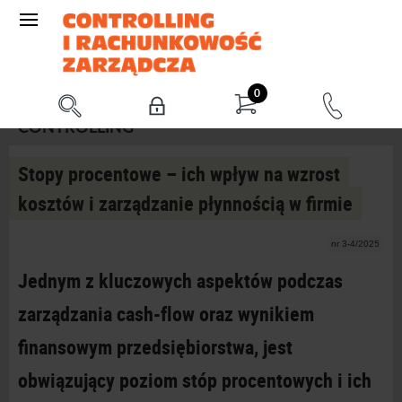
0
CONTROLLING
Stopy procentowe – ich wpływ na wzrost
kosztów i zarządzanie płynnością w firmie
nr 3-4/2025
Jednym z
kluczowych aspektów podczas
zarządzania cash-flow oraz wynikiem
finansowym przedsiębiorstwa, jest
obwiązujący poziom stóp procentowych i
ich