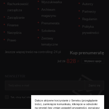
Wyszukiwarka
Rachunkowość
Autorzy
Archiwum
zarządcza
Partnerzy
magazynu
Zarządzanie
Regulamin
Prenumerata
Finanse
Polityka
Szkolenia
Narzędzia
prywatności
Zestawy
Prawo
tematyczne
Kup prenumeratę
Jeszcze więcej treści na
controlling-24.pl
828
już za
zł
Wybierz opcje
NEWSLETTER
Zapisz się
Tak, chcę być informowany... (
zobacz więcej
)
Dalsze aktywne korzystanie z Serwisu (przeglądanie
treści, zamknięcie komunikatu, kliknięcie w odnośniki
na stronie) bez zmian ustawień prywatności, wyrażasz