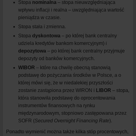
Stopa
nominalna
– stopa nieuwzględniająca
wpływu inflacji i
realna – uwzględniająca wartość
pieniądza w
czasie.
Stopa stała i
zmienna.
Stopa
dyskontowa
– po której bank centralny
udziela kredytów bankom komercyjnym) i
depozytowa
– po której bank centralny przyjmuje
depozyty od banków
komercyjnych.
WIBOR
– które na chwilę obecną stanowią
podstawę do pożyczania środków w
Polsce, a
o
której mówi się, że w
niedalekiej przyszłości
zostanie zastąpiona przez WIRON i
LIBOR
– stopa,
która stanowiła podstawę do oprocentowania
instrumentów finansowych na rynku
międzynarodowym, stopniowo zastępowana przez
SOFR (
Secured Overnight Financing
Rate
).
Ponadto wymienić można także kilka stóp procentowych,