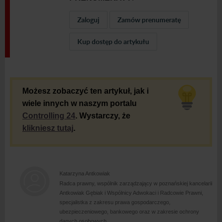
Zaloguj
Zamów prenumeratę
Kup dostęp do artykułu
Możesz zobaczyć ten artykuł, jak i
wiele innych w naszym portalu
Controlling 24
. Wystarczy, że
klikniesz tutaj
.
Katarzyna Antkowiak
Radca prawny, wspólnik zarządzający w poznańskiej kancelarii
Antkowiak Gębiak i Wspólnicy Adwokaci i Radcowie Prawni,
specjalistka z zakresu prawa gospodarczego,
ubezpieczeniowego, bankowego oraz w zakresie ochrony
danych osobowych.