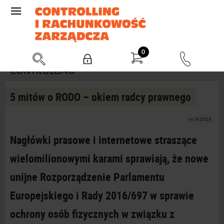
0
CONTROLLING
5 mitów o RODO – okiem radcy prawnego
nr 9/2018
Nagłó
wki prasowe i internetowe straszące
wielomilionowymi karami sprawiają, że nowe
unijne Rozporządzenie Parlamentu
Europejskiego i Rady 2016/697 w sprawie
ochrony osób fizycznych w związku z