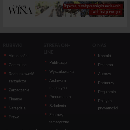
RUBRYKI
STREFA ON-
O NAS
LINE
Aktualności
Kontakt
Publikacje
Controlling
Reklama
Wyszukiwarka
Rachunkowość
Autorzy
Archiwum
zarządcza
Partnerzy
magazynu
Zarządzanie
Regulamin
Prenumerata
Finanse
Polityka
Szkolenia
Narzędzia
prywatności
Zestawy
Prawo
tematyczne