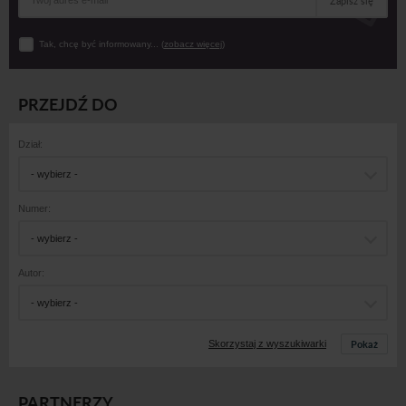
Zapisz się
Tak, chcę być informowany... (
zobacz więcej
)
PRZEJDŹ DO
Dział:
- wybierz -
Numer:
- wybierz -
Autor:
- wybierz -
Pokaż
Skorzystaj z wyszukiwarki
PARTNERZY