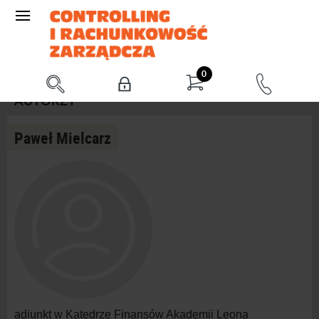
0
AUTORZY
Paweł Mielcarz
adiunkt w Katedrze Finansów Akademii Leona