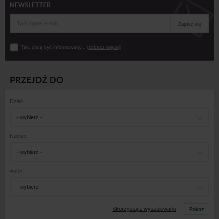
NEWSLETTER
Zapisz się
Tak, chcę być informowany... (
zobacz więcej
)
PRZEJDŹ DO
Dział:
- wybierz -
Numer:
- wybierz -
Autor:
- wybierz -
Pokaż
Skorzystaj z wyszukiwarki