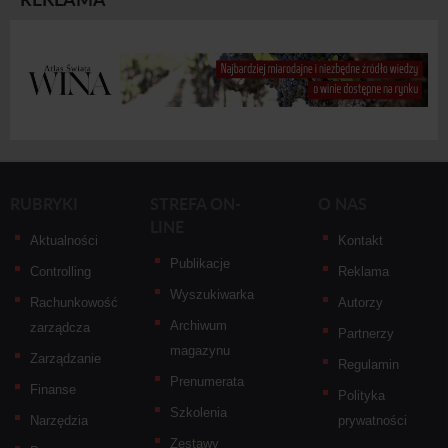
RUBRYKI
STREFA ON-
O NAS
LINE
Aktualności
Kontakt
Publikacje
Controlling
Reklama
Wyszukiwarka
Rachunkowość
Autorzy
Archiwum
zarządcza
Partnerzy
magazynu
Zarządzanie
Regulamin
Prenumerata
Finanse
Polityka
Szkolenia
Narzędzia
prywatności
Zestawy