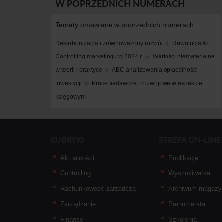
W POPRZEDNICH NUMERACH
Tematy omawiane w poprzednich numerach:
Dekarbonizacja i zrównoważony rozwój
Rewolucja AI. 
Controlling marketingu w 2024 r.
Wartości niematerialne 
w teorii i praktyce
ABC analizowania opłacalności 
inwestycji
Prace badawcze i rozwojowe w aspekcie 
księgowym
RUBRYKI
STREFA ON-LINE
Aktualności
Publikacje
Controlling
Wyszukiwarka
Rachunkowość zarządcza
Archiwum magazy
Zarządzanie
Prenumerata
Finanse
Szkolenia