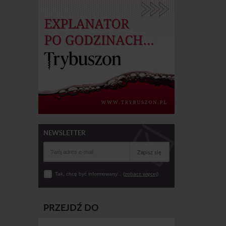
NEWSLETTER
Zapisz się
Tak, chcę być informowany... (
zobacz więcej
)
PRZEJDŹ DO