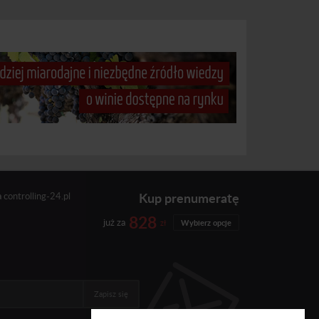
Kup prenumeratę
a
controlling-24.pl
828
już za
zł
Wybierz opcje
Zapisz się