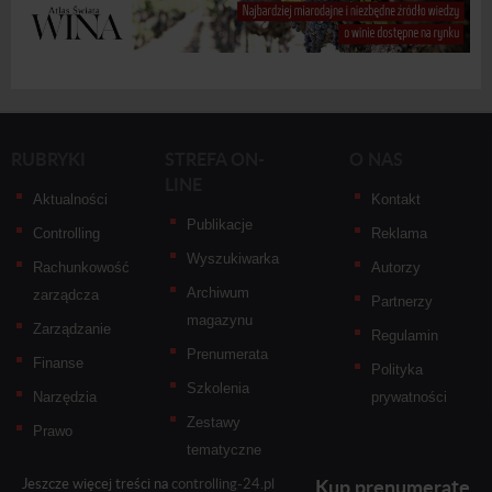
RUBRYKI
STREFA ON-
O NAS
LINE
Aktualności
Kontakt
Publikacje
Controlling
Reklama
Wyszukiwarka
Rachunkowość
Autorzy
Archiwum
zarządcza
Partnerzy
magazynu
Zarządzanie
Regulamin
Prenumerata
Finanse
Polityka
Szkolenia
Narzędzia
prywatności
Zestawy
Prawo
tematyczne
Kup prenumeratę
Jeszcze więcej treści na
controlling-24.pl