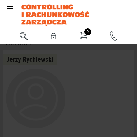
0
AUTORZY
Jerzy Rychlewski