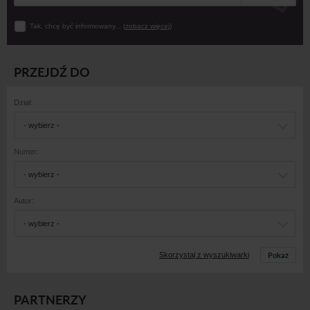
Tak, chcę być informowany... (
zobacz więcej
)
PRZEJDŹ DO
Dział:
- wybierz -
Numer:
- wybierz -
Autor:
- wybierz -
Pokaż
Skorzystaj z wyszukiwarki
PARTNERZY