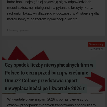
które banki najczęściej pojawiają się w
odpowiedziach
modeli sztucznej inteligencji na pytania o
kredyty, karty,
rachunki i
lokaty – i
dlaczego widoczność w
AI staje się dla
marek nowym obszarem rywalizacji o
klienta.
Informacja prasowa
Tekst otwarty
nr 7-8/2026
Czy spadek liczby niewypłacalnych firm w
Polsce to cisza przed burzą w cieśninie
Ormuz? Coface przedstawia raport
niewypłacalności po I kwartale 2026 r
W kwartale otwierającym 2026 r. po raz pierwszy od
czasów przedpandemicznych zanotowano spadek liczby