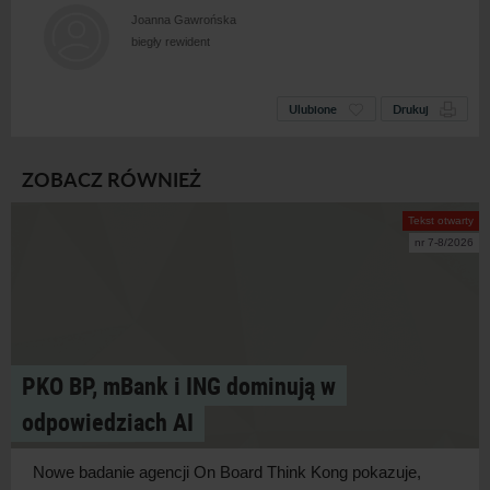
Joanna Gawrońska
biegły rewident
Ulubione
Drukuj
ZOBACZ RÓWNIEŻ
Tekst otwarty
nr 7-8/2026
PKO BP, mBank i ING dominują w
odpowiedziach AI
Nowe badanie agencji On Board Think Kong pokazuje,