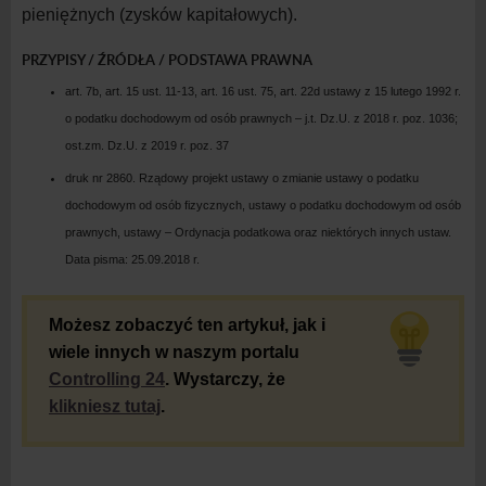
pieniężnych (zysków kapitałowych).
PRZYPISY / ŹRÓDŁA / PODSTAWA PRAWNA
art. 7b, art. 15 ust. 11-13, art. 16 ust. 75, art. 22d ustawy z 15 lutego 1992 r.
o podatku dochodowym od osób prawnych – j.t. Dz.U. z 2018 r. poz. 1036;
ost.zm. Dz.U. z 2019 r. poz. 37
druk nr 2860. Rządowy projekt ustawy o zmianie ustawy o podatku
dochodowym od osób fizycznych, ustawy o podatku dochodowym od osób
prawnych, ustawy – Ordynacja podatkowa oraz niektórych innych ustaw.
Data pisma: 25.09.2018 r.
Możesz zobaczyć ten artykuł, jak i
wiele innych w naszym portalu
Controlling 24
. Wystarczy, że
klikniesz tutaj
.