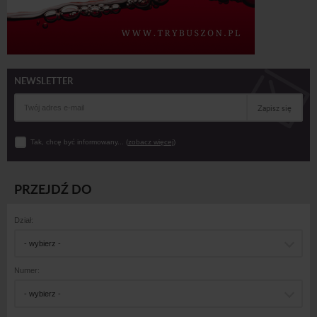
NEWSLETTER
Zapisz się
Tak, chcę być informowany... (
zobacz więcej
)
PRZEJDŹ DO
Dział:
- wybierz -
Numer:
- wybierz -