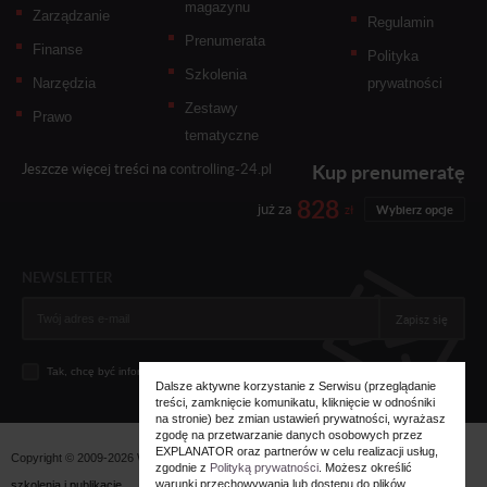
magazynu
Zarządzanie
Regulamin
Prenumerata
Finanse
Polityka
Szkolenia
Narzędzia
prywatności
Zestawy
Prawo
tematyczne
Kup prenumeratę
Jeszcze więcej treści na
controlling-24.pl
828
już za
zł
Wybierz opcje
NEWSLETTER
Zapisz się
Tak, chcę być informowany... (
zobacz więcej
)
Dalsze aktywne korzystanie z Serwisu (przeglądanie
treści, zamknięcie komunikatu, kliknięcie w odnośniki
na stronie) bez zmian ustawień prywatności, wyrażasz
zgodę na przetwarzanie danych osobowych przez
EXPLANATOR oraz partnerów w celu realizacji usług,
Copyright © 2009-2026 Wszystkie prawa zastrzeżone. Wydawnictwo
Explanator -
zgodnie z
Polityką prywatności
. Możesz określić
warunki przechowywania lub dostępu do plików
szkolenia i publikacje
.