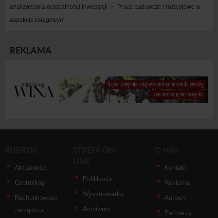
analizowania opłacalności inwestycji
Prace badawcze i rozwojowe w 
aspekcie księgowym
REKLAMA
RUBRYKI
STREFA ON-
O NAS
LINE
Aktualności
Kontakt
Publikacje
Controlling
Reklama
Wyszukiwarka
Rachunkowość
Autorzy
Archiwum
zarządcza
Partnerzy