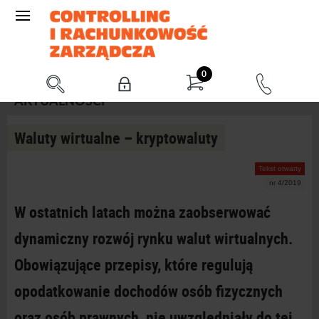
0
AKTUALNOŚCI
Waluty wirtualne – kryptowaluty
Tekst otwarty
nr 4/2019
W ostatnich latach można zaobserwować
dynamiczny rozwój rynku walut wirtualnych.
Obowiązujące przepisy, które regulują
opodatkowanie dochodów osób fizycznych
oraz osób prawnych, nie uwzględniały do tej