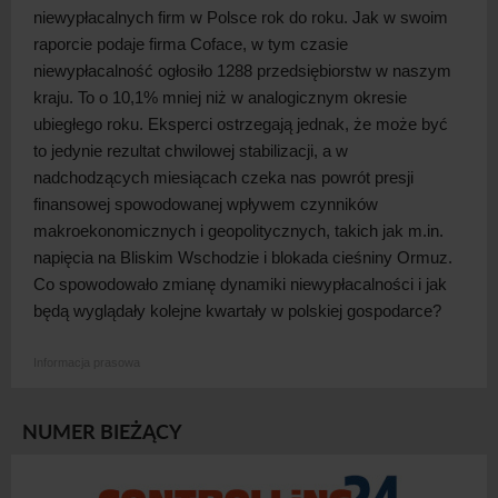
niewypłacalnych firm w
Polsce rok do roku. Jak w
swoim
raporcie podaje firma Coface, w
tym czasie
niewypłacalność ogłosiło 1288 przedsiębiorstw w
naszym
kraju. To o
10,1% mniej niż w
analogicznym okresie
ubiegłego roku. Eksperci ostrzegają jednak, że może być
to jedynie rezultat chwilowej stabilizacji, a
w
nadchodzących miesiącach czeka nas powrót presji
finansowej spowodowanej wpływem czynników
makroekonomicznych i
geopolitycznych, takich jak m.in.
napięcia na Bliskim Wschodzie i
blokada cieśniny Ormuz.
Co spowodowało zmianę dynamiki niewypłacalności i
jak
będą wyglądały kolejne kwartały w
polskiej
gospodarce?
Informacja prasowa
NUMER BIEŻĄCY