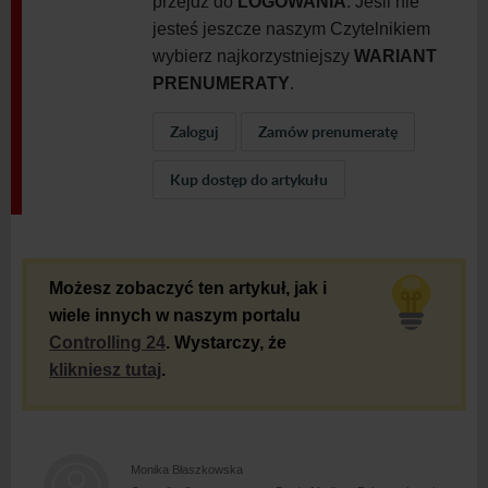
przejdź do
LOGOWANIA
. Jeśli nie
jesteś jeszcze naszym Czytelnikiem
wybierz najkorzystniejszy
WARIANT
PRENUMERATY
.
Zaloguj
Zamów prenumeratę
Kup dostęp do artykułu
Możesz zobaczyć ten artykuł, jak i
wiele innych w naszym portalu
Controlling 24
. Wystarczy, że
klikniesz tutaj
.
Monika Błaszkowska