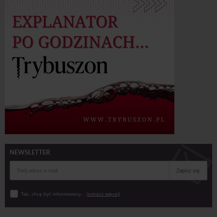
NEWSLETTER
Zapisz się
Tak, chcę być informowany... (
zobacz więcej
)