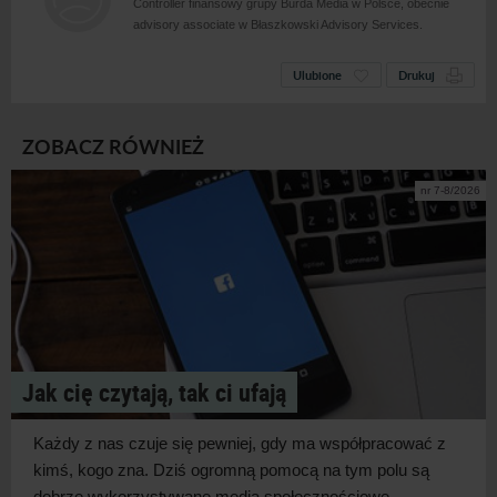
Controller finansowy grupy Burda Media w Polsce, obecnie
advisory associate w Błaszkowski Advisory Services.
Ulubione
Drukuj
ZOBACZ RÓWNIEŻ
nr 7-8/2026
Jak cię czytają, tak ci ufają
Każdy z
nas czuje się pewniej, gdy ma współpracować z
kimś, kogo zna. Dziś ogromną pomocą na tym polu są
dobrze wykorzystywane media
społecznościowe.