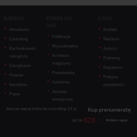
RUBRYKI
STREFA ON-
O NAS
LINE
Aktualności
Kontakt
Publikacje
Controlling
Reklama
Wyszukiwarka
Rachunkowość
Autorzy
Archiwum
zarządcza
Partnerzy
magazynu
Zarządzanie
Regulamin
Prenumerata
Finanse
Polityka
Szkolenia
Narzędzia
prywatności
Zestawy
Prawo
tematyczne
Kup prenumeratę
Jeszcze więcej treści na
controlling-24.pl
828
już za
zł
Wybierz opcje