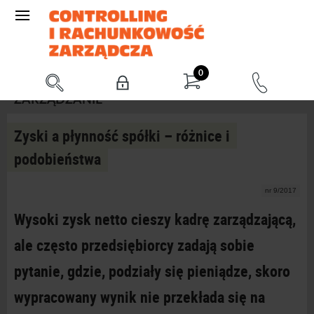
0
ZARZĄDZANIE
Zyski a płynność spółki – różnice i
podobieństwa
nr 9/2017
Wysoki zysk netto cieszy kadrę zarządzającą,
ale często przedsiębiorcy zadają sobie
pytanie, gdzie, podziały się pieniądze, skoro
wypracowany wynik nie przekłada się na