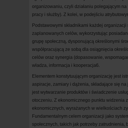
organizowaniu, czyli działaniu polegającym na
pracy i służby). Z kolei, w podejściu atrybuto
Podstawowymi składnikami każdej organizacji są
zaplanowanych celów, wykorzystując posiadane
grupę społeczną, dysponującą określonymi środ
współpracującą ze sobą dla osiągnięcia określon
celów oraz synergia (dopasowanie, wspomagani
władza, informacja i kooperacja
6
.
Elementem konstytuującym organizację jest ist
aspiracje, zamiary i dążenia, składające się n
jest wytwarzanie produktów i świadczenie usług
otoczeniu. Z ekonomicznego punktu widzenia za
ekonomicznych, wyrażanych w wielkościach zys
Fundamentalnym celem organizacji jako system
społecznych, takich jak potrzeby zatrudnienia