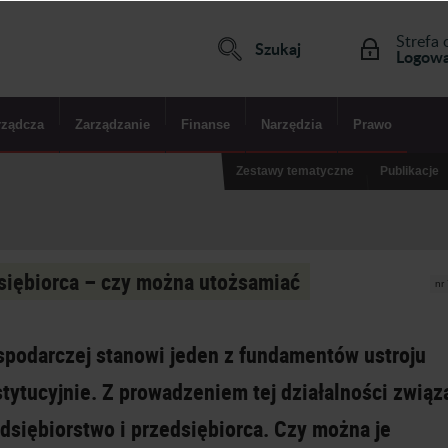
Strefa 
Szukaj
Logowa
rządcza
Zarządzanie
Finanse
Narzędzia
Prawo
Zestawy tematyczne
Publikacje
dsiębiorca – czy można utożsamiać
nr
spodarczej stanowi jeden z fundamentów ustroju
ytucyjnie. Z prowadzeniem tej działalności związ
zedsiębiorstwo i przedsiębiorca. Czy można je