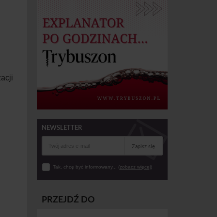
acji
NEWSLETTER
Zapisz się
Tak, chcę być informowany... (
zobacz więcej
)
PRZEJDŹ DO