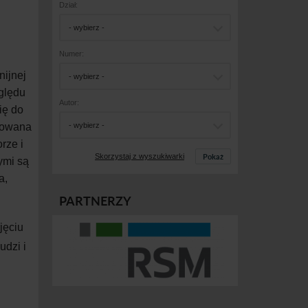
Dział:
- wybierz -
Numer:
nijnej
- wybierz -
zględu
Autor:
ię do
izowana
- wybierz -
rze i
Pokaż
Skorzystaj z wyszukiwarki
ymi są
a,
PARTNERZY
jęciu
udzi i