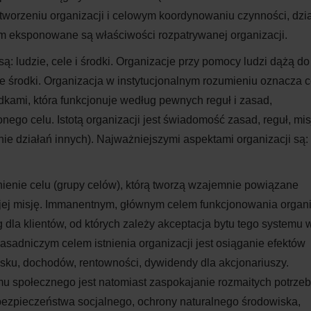
 tworzeniu organizacji i celowym koordynowaniu czynności, dzia
wym eksponowane są właściwości rozpatrywanej organizacji.
: ludzie, cele i środki. Organizacje przy pomocy ludzi dążą do
 środki. Organizacja w instytucjonalnym rozumieniu oznacza 
kami, która funkcjonuje według pewnych reguł i zasad,
ego celu. Istotą organizacji jest świadomość zasad, reguł, misj
e działań innych). Najważniejszymi aspektami organizacji są:
nienie celu (grupy celów), którą tworzą wzajemnie powiązane
a jej misję. Immanentnym, głównym celem funkcjonowania organi
 dla klientów, od których zależy akceptacja bytu tego systemu 
sadniczym celem istnienia organizacji jest osiąganie efektów
ku, dochodów, rentowności, dywidendy dla akcjonariuszy.
u społecznego jest natomiast zaspokajanie rozmaitych potrzeb
, bezpieczeństwa socjalnego, ochrony naturalnego środowiska,