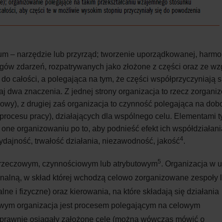
num – narzędzie lub przyrząd; tworzenie uporządkowanej, harmo
iągów zdarzeń, rozpatrywanych jako złożone z części oraz ze w
do całości, a polegająca na tym, że części współprzyczyniają s
j dwa znaczenia. Z jednej strony organizacja to rzecz zorgan
ukowy), z drugiej zaś organizacja to czynność polegająca na dobo
procesu pracy), działających dla wspólnego celu. Elementami t
 one organizowaniu po to, aby podnieść efekt ich współdziałani
4
dajność, trwałość działania, niezawodność, jakość
.
5
 rzeczowym, czynnościowym lub atrybutowym
. Organizacja w u
onalną, w skład której wchodzą celowo zorganizowane zespoły l
lne i fizyczne) oraz kierowania, na które składają się działania
owym organizacja jest procesem polegającym na celowym
y sprawnie osiągały założone cele (można wówczas mówić o