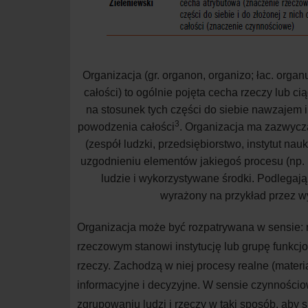
Organizacja (gr. organon, organizo; łac. orga
całości) to ogólnie pojęta cecha rzeczy lub c
na stosunek tych części do siebie nawzajem i 
3
powodzenia całości
. Organizacja ma zazwycza
(zespół ludzki, przedsiębiorstwo, instytut na
uzgodnieniu elementów jakiegoś procesu (np. 
ludzie i wykorzystywane środki. Podlegają
wyrażony na przykład przez wy
Organizacja może być rozpatrywana w sensie:
rzeczowym stanowi instytucję lub grupę funkcj
rzeczy. Zachodzą w niej procesy realne (materia
informacyjne i decyzyjne. W sensie czynności
zgrupowaniu ludzi i rzeczy w taki sposób, ab