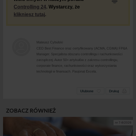
Controlling 24
. Wystarczy, że
klikniesz tutaj
.
Mateusz Cybulski
CEO Best Finance oraz certyfikowany (ACMA, CGMA) FP&A
Manager. Specjalista obszaru controllingu i rachunkowości
zarządczej. Autor 50+ artykułów z zakresu controllingu,
corporate finance, rachunkowości oraz wykorzystania
technologii w finansach. Pasjonat Excela.
Ulubione
Drukuj
ZOBACZ RÓWNIEŻ
nr 7-8/2026