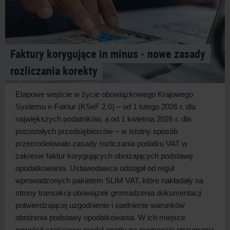
Faktury korygujące in minus ‑ nowe zasady
rozliczania korekty
Etapowe wejście w
życie obowiązkowego Krajowego
Systemu e-Faktur (KSeF 2.0) – od 1 lutego 2026 r. dla
największych podatników, a
od 1 kwietnia 2026 r. dla
pozostałych przedsiębiorców – w
istotny sposób
przemodelowało zasady rozliczania podatku VAT w
zakresie faktur korygujących obniżających podstawę
opodatkowania. Ustawodawca odstąpił od reguł
wprowadzonych pakietem SLIM VAT, które nakładały na
strony transakcji obowiązek gromadzenia dokumentacji
potwierdzającej uzgodnienie i
spełnienie warunków
obniżenia podstawy opodatkowania. W
ich miejsce
powrócił częściowo model oparty na momencie otrzymania