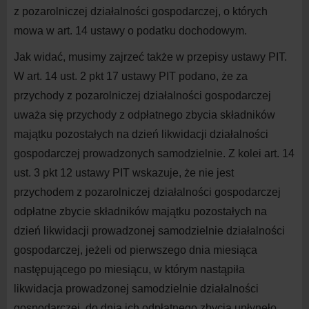
z
pozarolniczej działalności gospodarczej, o
których
mowa w
art. 1
4
ustawy o
podatku dochodowym.
Jak widać, musimy zajrzeć także w
przepisy ustawy PIT.
W
art. 1
4
ust.
2
pkt 1
7
ustawy PIT podano, że za
przychody z
pozarolniczej działalności gospodarczej
uważa się przychody z
odpłatnego zbycia składników
majątku pozostałych na
dzień likwidacji działalności
gospodarczej prowadzonych samodzielnie. Z
kolei art. 1
4
ust.
3
pkt 1
2
ustawy PIT wskazuje, że nie jest
przychodem z
pozarolniczej działalności gospodarczej
odpłatne zbycie składników majątku pozostałych na
dzień likwidacji prowadzonej samodzielnie działalności
gospodarczej, jeżeli od pierwszego dnia miesiąca
następującego po miesiącu, w
którym nastąpiła
likwidacja prowadzonej samodzielnie działalności
gospodarczej, do
dnia ich odpłatnego zbycia upłynęło