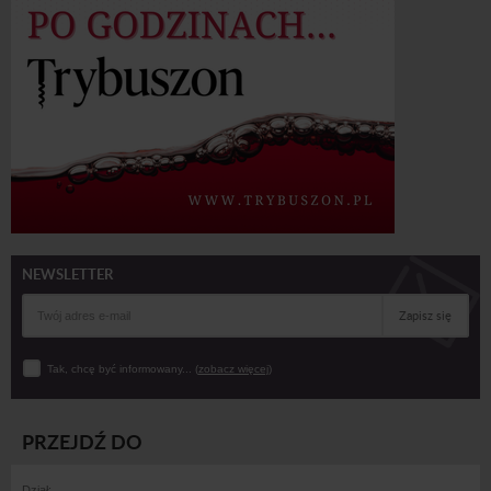
NEWSLETTER
Zapisz się
Tak, chcę być informowany... (
zobacz więcej
)
PRZEJDŹ DO
Dział: