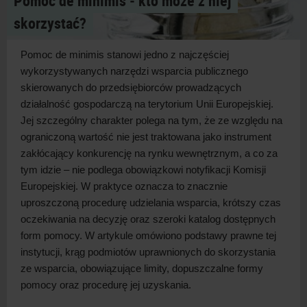
Pomoc de minimis ‑ kto może z niej
skorzystać?
Pomoc de minimis stanowi jedno z
najczęściej
wykorzystywanych narzędzi wsparcia publicznego
skierowanych do przedsiębiorców prowadzących
działalność gospodarczą na terytorium Unii Europejskiej.
Jej szczególny charakter polega na tym, że ze względu na
ograniczoną wartość nie jest traktowana jako instrument
zakłócający konkurencję na rynku wewnętrznym, a
co za
tym idzie – nie podlega obowiązkowi notyfikacji Komisji
Europejskiej. W
praktyce oznacza to znacznie
uproszczoną procedurę udzielania wsparcia, krótszy czas
oczekiwania na decyzję oraz szeroki katalog dostępnych
form pomocy. W
artykule omówiono podstawy prawne tej
instytucji, krąg podmiotów uprawnionych do skorzystania
ze wsparcia, obowiązujące limity, dopuszczalne formy
pomocy oraz procedurę jej
uzyskania.