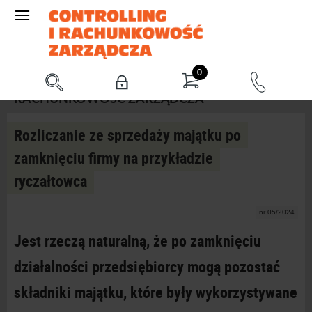
0
RACHUNKOWOŚĆ ZARZĄDCZA
Rozliczanie ze sprzedaży majątku po
zamknięciu firmy na przykładzie
ryczałtowca
nr 05/2024
Jest rzeczą naturalną, że po zamknięciu
działalności przedsiębiorcy mogą pozostać
składniki majątku, które były wykorzystywane