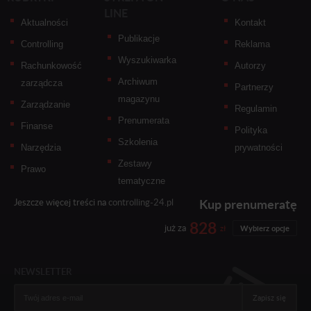
LINE
Aktualności
Kontakt
Publikacje
Controlling
Reklama
Wyszukiwarka
Rachunkowość
Autorzy
Archiwum
zarządcza
Partnerzy
magazynu
Zarządzanie
Regulamin
Prenumerata
Finanse
Polityka
Szkolenia
Narzędzia
prywatności
Zestawy
Prawo
tematyczne
Kup prenumeratę
Jeszcze więcej treści na
controlling-24.pl
828
już za
zł
Wybierz opcje
NEWSLETTER
Zapisz się