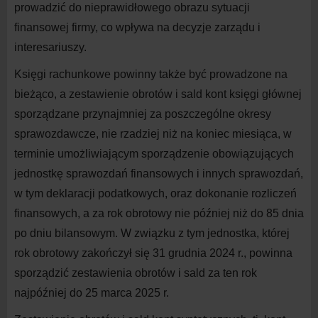
prowadzić do
nieprawidłowego obrazu sytuacji
finansowej firmy, co wpływa na
decyzje zarządu i
interesariuszy.
Księgi rachunkowe powinny także być prowadzone na
bieżąco, a
zestawienie obrotów i
sald kont księgi głównej
sporządzane przynajmniej za poszczególne okresy
sprawozdawcze, nie rzadziej niż na
koniec miesiąca, w
terminie umożliwiającym sporządzenie obowiązujących
jednostkę sprawozdań finansowych i
innych sprawozdań,
w
tym deklaracji podatkowych, oraz dokonanie rozliczeń
finansowych, a
za rok obrotowy nie później niż do
8
5
dnia
po dniu bilansowym. W
związku z
tym jednostka, której
rok obrotowy zakończył się 3
1
grudnia 202
4
r., powinna
sporządzić zestawienia obrotów i
sald za ten rok
najpóźniej do
2
5
marca 202
5
r.