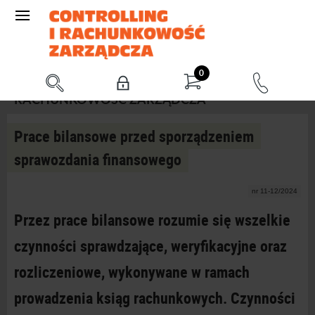
0
RACHUNKOWOŚĆ ZARZĄDCZA
Prace bilansowe przed sporządzeniem
sprawozdania finansowego
nr 11-12/2024
Przez prace bilansowe rozumie się wszelkie
czynności sprawdzające, weryfikacyjne oraz
rozliczeniowe, wykonywane w
ramach
prowadzenia ksiąg rachunkowych. Czynności