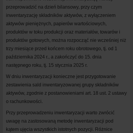
przeprowadzić na
dzień bilansowy, przy czym
inwentaryzację składników aktywów, z
wyłączeniem
aktywów pieniężnych, papierów wartościowych,
produktów w
toku produkcji oraz materiałów, towarów i
produktów gotowych, można rozpocząć nie wcześniej niż
trzy miesiące przed końcem roku obrotowego, tj. od
1
października 202
4
r., a
zakończyć do
15. dnia
następnego roku, tj. 1
5
stycznia 202
5
r.
W
dniu inwentaryzacji konieczne jest przygotowanie
zestawienia sald inwentaryzowanej grupy składników
aktywów, zgodnie z
postanowieniami art. 1
8
ust.
2
ustawy
o
rachunkowości.
Przy przeprowadzeniu inwentaryzacji warto zwrócić
uwagę na
zastosowaną metodę inwentaryzacji pod
kątem ujęcia wszystkich istotnych pozycji. Różnice