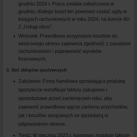
grudniu 2024 r. Praca została zakończona w
grudniu, dlatego koszt ten powinien zostać ujęty w
księgach rachunkowych w
roku 2024, na koncie 40-
2 „Usługi
obce”.
Wniosek:
Prawidłowe przypisanie kosztów do
właściwego okresu zapewnia zgodność z
zasadami
rachunkowości i
poprawność wyników
finansowych.
3. Sieć sklepów spożywczych
Założenie:
Firma handlowa sprzedająca produkty
spożywcze weryfikuje faktury zakupowe i
sprzedażowe przed zamknięciem roku, aby
zapewnić prawidłowe ujęcie zarówno przychodów,
jak i
kosztów związanych ze sprzedażą w
odpowiednim
okresie.
Treść:
W
styczniu 2025 r. księgowy znajduje fakturę