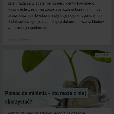
dzień nadania w
systemie numeru identyfikacyjnego.
Równolegle z
reformą zasad rozliczania korekt in minus
ustawodawca zlikwidował instytucję noty korygującej, co
dodatkowo wpłynęło na praktykę dokumentowania błędów
w
obrocie
gospodarczym.
Łukasz Walkiewicz
nr 7-8/2026
Pomoc de minimis ‑ kto może z niej
skorzystać?
Pomoc de minimis stanowi jedno z
najczęściej