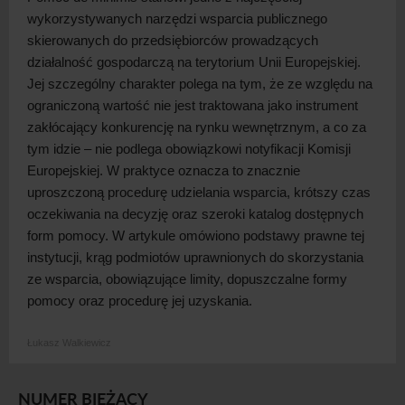
wykorzystywanych narzędzi wsparcia publicznego
skierowanych do przedsiębiorców prowadzących
działalność gospodarczą na terytorium Unii Europejskiej.
Jej szczególny charakter polega na tym, że ze względu na
ograniczoną wartość nie jest traktowana jako instrument
zakłócający konkurencję na rynku wewnętrznym, a
co za
tym idzie – nie podlega obowiązkowi notyfikacji Komisji
Europejskiej. W
praktyce oznacza to znacznie
uproszczoną procedurę udzielania wsparcia, krótszy czas
oczekiwania na decyzję oraz szeroki katalog dostępnych
form pomocy. W
artykule omówiono podstawy prawne tej
instytucji, krąg podmiotów uprawnionych do skorzystania
ze wsparcia, obowiązujące limity, dopuszczalne formy
pomocy oraz procedurę jej
uzyskania.
Łukasz Walkiewicz
NUMER BIEŻĄCY