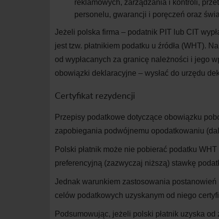
reklamowych, zarządzania i
kontroli, prz
personelu, gwarancji i
poręczeń oraz świ
Jeżeli polska firma – podatnik PIT lub CIT wy
jest tzw. płatnikiem podatku u
źródła (WHT). Na
od wypłacanych za granicę należności i
jego w
obowiązki deklaracyjne – wysłać do
urzędu dekl
Certyfikat rezydencji
Przepisy podatkowe dotyczące obowiązku pobo
zapobiegania podwójnemu opodatkowaniu (dalej
Polski płatnik mo
że
nie pobierać podatku WHT 
preferencyjną (zazwyczaj niższą) stawkę podat
Jednak warunkiem zastosowania postanowień 
celów podatkowych uzyskanym od niego certyfi
Podsumowując, jeżeli polski płatnik uzyska od z