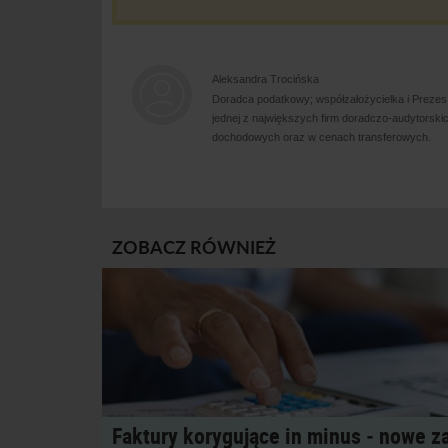
Aleksandra Trocińska
Doradca podatkowy; współzałożycielka i Preze
jednej z największych firm doradczo-audytorskic
dochodowych oraz w cenach transferowych.
ZOBACZ RÓWNIEŻ
Faktury korygujące in minus ‑ nowe z