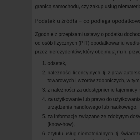
granicą samochodu, czy zakup usług niemateri
Podatek u
źródła – co podlega opodatkow
Zgodnie z
przepisami ustawy o
podatku dochod
od osób fizycznych (PIT) opodatkowaniu wedłu
przez nierezydentów, który obejmuj
ą
m.in. przy
odsetek,
należności licencyjnych, tj. z
praw autorsk
towarowych i
wzorów zdobniczych, w
tym
z
należności za udostępnienie tajemnicy 
za użytkowanie lub prawo do użytkowani
urządzenia handlowego lub naukowego,
za informacje związane ze zdobytym do
(know-how),
z
tytułu usług niematerialnych, tj. świad