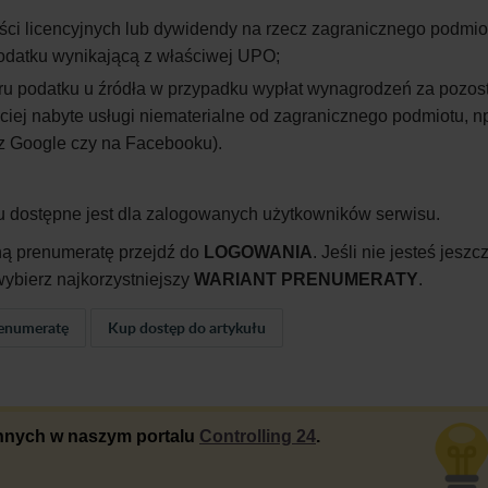
ści licencyjnych lub dywidendy na rzecz zagranicznego podmio
odatku wynikającą z
właściwej UPO;
ru podatku u
źródła w
przypadku wypłat wynagrodzeń za pozos
ciej nabyte usługi niematerialne od zagranicznego podmiotu, n
z
Google czy na Facebooku).
u dostępne jest dla zalogowanych użytkowników serwisu.
ną prenumeratę przejdź do
LOGOWANIA
. Jeśli nie jesteś jeszc
ybierz najkorzystniejszy
WARIANT PRENUMERATY
.
enumeratę
Kup dostęp do artykułu
 innych w naszym portalu
Controlling 24
.