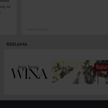
 minus
cej, co
a
Łukasz Walkiewicz
REKLAMA