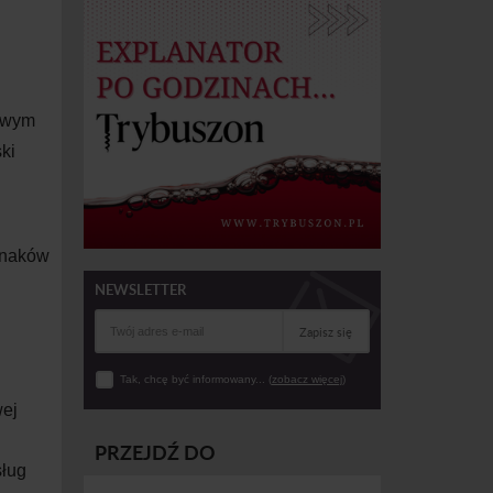
owym
ski
znaków
NEWSLETTER
Zapisz się
Tak, chcę być informowany... (
zobacz więcej
)
wej
PRZEJDŹ DO
sług