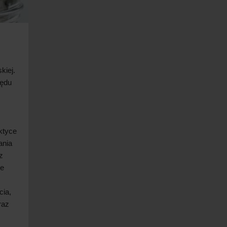
kiej.
lędu
ktyce
ania
z
le
cia,
raz