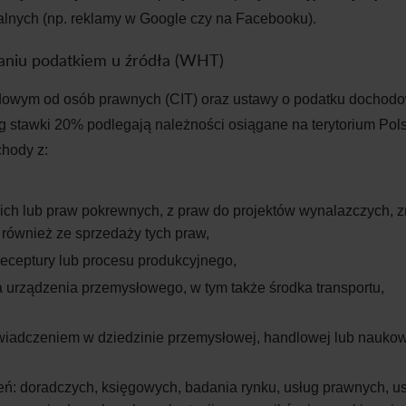
alnych (np. reklamy w
Google czy na
Facebooku).
aniu podatkiem u
źródła (WHT)
owym od osób prawnych (CIT) oraz ustawy o
podatku dochod
g stawki 20% podlegają należności osiągane na
terytorium Pol
chody z:
ich lub praw pokrewnych, z
praw do projektów wynalazczych, 
 również ze sprzedaży tych praw,
receptury lub procesu produkcyjnego,
a urządzenia przemysłowego, w
tym także środka transportu,
świadczeniem w
dziedzinie przemysłowej, handlowej lub nauko
czeń: doradczych, księgowych, badania rynku, usług prawnych, u