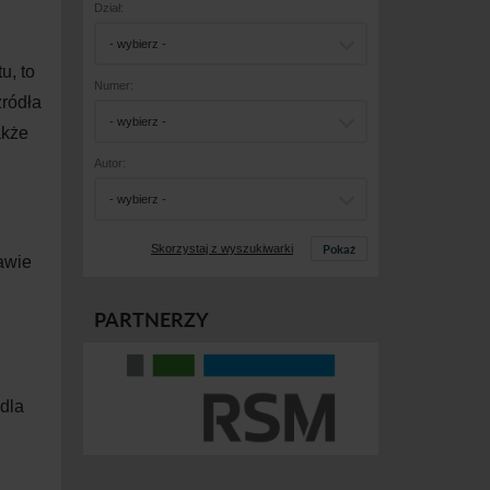
Dział:
- wybierz -
u, to
Numer:
źródła
- wybierz -
akże
Autor:
- wybierz -
Pokaż
Skorzystaj z wyszukiwarki
awie
PARTNERZY
dla