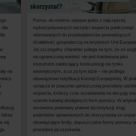
skorzystać?
ego
Pomoc de minimis stanowi jedno z
najczęściej
 dla
wykorzystywanych narzędzi wsparcia publicznego
dla
skierowanych do przedsiębiorców prowadzących
działalność gospodarczą na terytorium Unii Europejs
 w
Jej szczególny charakter polega na tym, że ze wzg
awę
na ograniczoną wartość nie jest traktowana jako
instrument zakłócający konkurencję na rynku
ały na
wewnętrznym, a
co za tym idzie – nie podlega
ntacji
obowiązkowi notyfikacji Komisji Europejskiej. W
pra
w
oznacza to znacznie uproszczoną procedurę udziel
e
wsparcia, krótszy czas oczekiwania na decyzję ora
szeroki katalog dostępnych form pomocy. W
artyku
fikacją
omówiono podstawy prawne tej instytucji, krąg
 faktur
podmiotów uprawnionych do skorzystania ze wspar
e się
obowiązujące limity, dopuszczalne formy pomocy o
go.
procedurę jej
uzyskania.