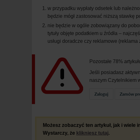
w
przypadku wypłaty odsetek lub należno
będzie mógł zastosować niższą stawkę p
nie będzie w
ogóle zobowiązany do pobo
tytuły objęte podatkiem u
źródła – najczęś
usługi doradcze czy reklamowe (reklama 
Pozostałe 78% artykuł
Jeśli posiadasz aktyw
naszym Czytelnikiem w
Zaloguj
Zamów pr
Możesz zobaczyć ten artykuł, jak i wiele
Wystarczy, że
klikniesz tutaj
.