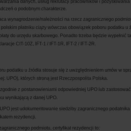
etwarzania danych, usług rekrutacji pracowników i
pozyskiwania
adczeń o
podobnym charakterze.
płaca wynagrodzenie/należności na
rzecz zagranicznego podmiot
 polskim płatniku ciąży wówczas obowiązek poboru podatku u
płaty do
urzędu skarbowego. Ponadto trzeba będzie wypełnić t
aracje CIT-10Z, IFT-1 / IFT-1R, IFT-2 / IFT-2R.
ru podatku u
źródła stosuje się z
uwzględnieniem umów w
spr
: UPO), których stroną jest Rzeczpospolita Polska.
zgodnie z
postanowieniami odpowiedniej UPO lub zastosować
ku wynikającą z
danej UPO.
UPO jest udokumentowanie siedziby zagranicznego podatnika 
katem rezydencji.
agranicznego podmiotu, certyfikat rezydencji to: