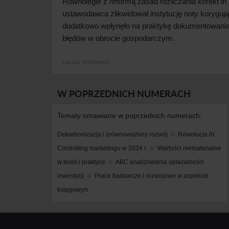
Równolegle z
reformą zasad rozliczania korekt in
ustawodawca zlikwidował instytucję noty korygują
dodatkowo wpłynęło na praktykę dokumentowani
błędów w
obrocie
gospodarczym.
Łukasz Walkiewicz
W POPRZEDNICH NUMERACH
Tematy omawiane w poprzednich numerach:
Dekarbonizacja i zrównoważony rozwój
Rewolucja AI. 
Controlling marketingu w 2024 r.
Wartości niematerialne 
w teorii i praktyce
ABC analizowania opłacalności 
inwestycji
Prace badawcze i rozwojowe w aspekcie 
księgowym