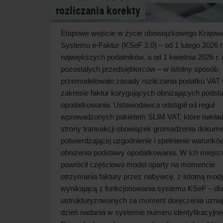
rozliczania korekty
Etapowe wejście w
życie obowiązkowego Krajow
Systemu e-Faktur (KSeF 2.0) – od 1 lutego 2026 r.
największych podatników, a
od 1 kwietnia 2026 r. 
pozostałych przedsiębiorców – w
istotny sposób
przemodelowało zasady rozliczania podatku VAT
zakresie faktur korygujących obniżających podst
opodatkowania. Ustawodawca odstąpił od reguł
wprowadzonych pakietem SLIM VAT, które nakład
strony transakcji obowiązek gromadzenia dokume
potwierdzającej uzgodnienie i
spełnienie warunkó
obniżenia podstawy opodatkowania. W
ich miejsc
powrócił częściowo model oparty na momencie
otrzymania faktury przez nabywcę, z
istotną mody
wynikającą z
funkcjonowania systemu KSeF – dla
ustrukturyzowanych za moment doręczenia uznaj
dzień nadania w
systemie numeru identyfikacyjne