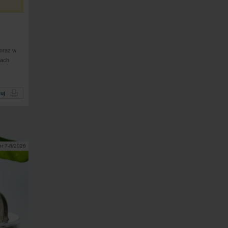
 oraz w
kach
uj
nr 7-8/2026