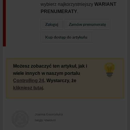
wybierz najkorzystniejszy
WARIANT
PRENUMERATY
.
Zaloguj
Zamów prenumeratę
Kup dostęp do artykułu
Możesz zobaczyć ten artykuł, jak i
wiele innych w naszym portalu
Controlling 24
. Wystarczy, że
klikniesz tutaj
.
Joanna Gawrońska
biegły rewident