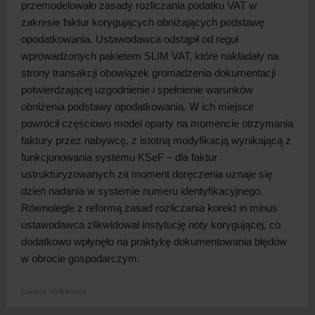
przemodelowało zasady rozliczania podatku VAT w
zakresie faktur korygujących obniżających podstawę
opodatkowania. Ustawodawca odstąpił od reguł
wprowadzonych pakietem SLIM VAT, które nakładały na
strony transakcji obowiązek gromadzenia dokumentacji
potwierdzającej uzgodnienie i
spełnienie warunków
obniżenia podstawy opodatkowania. W
ich miejsce
powrócił częściowo model oparty na momencie otrzymania
faktury przez nabywcę, z
istotną modyfikacją wynikającą z
funkcjonowania systemu KSeF – dla faktur
ustrukturyzowanych za moment doręczenia uznaje się
dzień nadania w
systemie numeru identyfikacyjnego.
Równolegle z
reformą zasad rozliczania korekt in minus
ustawodawca zlikwidował instytucję noty korygującej, co
dodatkowo wpłynęło na praktykę dokumentowania błędów
w
obrocie
gospodarczym.
Łukasz Walkiewicz