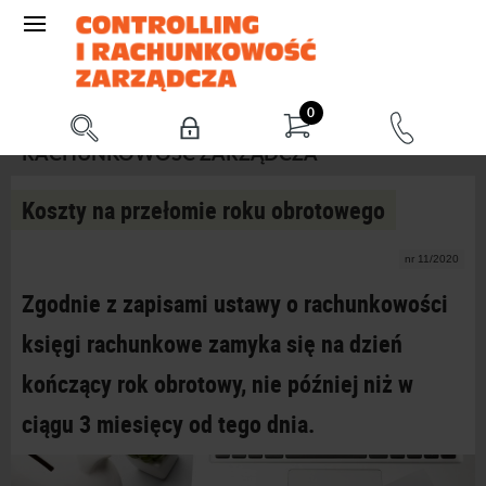
0
RACHUNKOWOŚĆ ZARZĄDCZA
Koszty na przełomie roku obrotowego
nr 11/2020
Zgodnie z zapisami ustawy o rachunkowości
księgi rachunkowe zamyka się na dzień
kończący rok obrotowy, nie później niż w
ciągu 3 miesięcy od tego dnia.