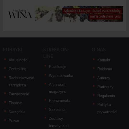
RUBRYKI
STREFA ON-
O NAS
LINE
Aktualności
Kontakt
Publikacje
Controlling
Reklama
Wyszukiwarka
Rachunkowość
Autorzy
Archiwum
zarządcza
Partnerzy
magazynu
Zarządzanie
Regulamin
Prenumerata
Finanse
Polityka
Szkolenia
Narzędzia
prywatności
Zestawy
Prawo
tematyczne