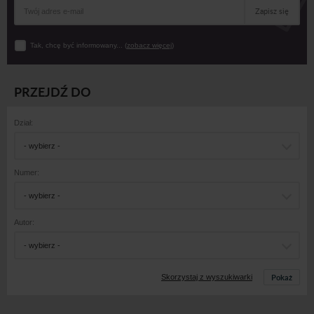
Zapisz się
Tak, chcę być informowany... (
zobacz więcej
)
PRZEJDŹ DO
Dział:
- wybierz -
Numer:
- wybierz -
Autor:
- wybierz -
Pokaż
Skorzystaj z wyszukiwarki