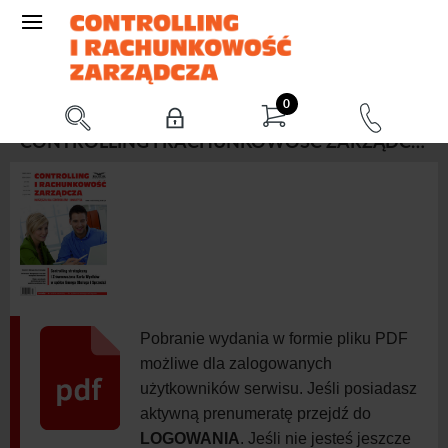
0
CONTROLLING I RACHUNKOWOŚĆ ZARZĄDCZA 7/2012 (LIPIEC)
Pobranie wydania w formie pliku PDF
możliwe dla zalogowanych
użytkowników serwisu. Jeśli posiadasz
aktywną prenumeratę przejdź do
LOGOWANIA
. Jeśli nie jesteś jeszcze