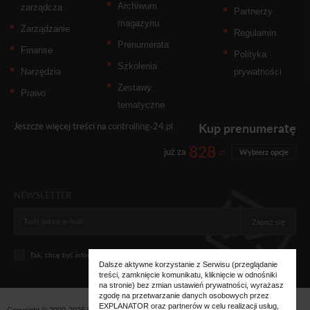
Archiwum
zarządcza
Partnerzy
magazynu
Zarządzanie
Regulamin
Prenumerata
Finanse
Polityka
Szkolenia
Narzędzia
prywatności
Zestawy
Prawo
tematyczne
Kup prenumeratę
Jeszcze więcej treści na
controlling-24.pl
828
już za
zł
Wybierz opcje
NEWSLETTER
Zapisz się
Tak, chcę być informowany... (
zobacz więcej
)
Dalsze aktywne korzystanie z Serwisu (przeglądanie
treści, zamknięcie komunikatu, kliknięcie w odnośniki
na stronie) bez zmian ustawień prywatności, wyrażasz
zgodę na przetwarzanie danych osobowych przez
EXPLANATOR oraz partnerów w celu realizacji usług,