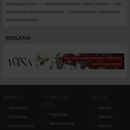
marketingu w 2024 r.
Wartości niematerialne w teorii i praktyce
ABC 
analizowania opłacalności inwestycji
Prace badawcze i rozwojowe w 
aspekcie księgowym
REKLAMA
RUBRYKI
STREFA ON-
O NAS
LINE
Aktualności
Kontakt
Publikacje
Controlling
Reklama
Wyszukiwarka
Rachunkowość
Autorzy