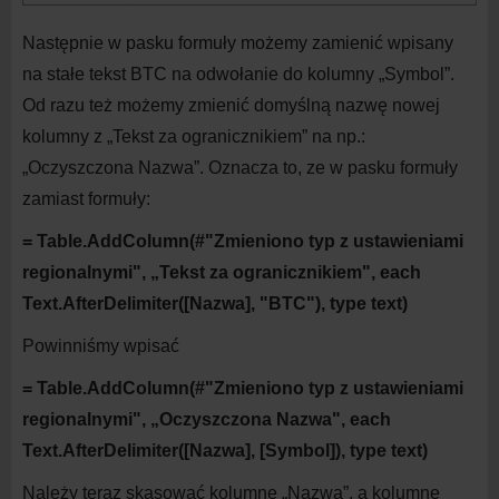
Następnie w
pasku formuły możemy zamienić wpisany
na
stałe tekst BTC na
odwołanie do
kolumny „Symbol”.
Od razu też możemy zmienić domyślną nazwę nowej
kolumny z
„Tekst za ogranicznikiem” na
np.:
„Oczyszczona Nazwa”. Oznacza to, ze w
pasku formuły
zamiast formuły:
= Table.AddColumn(#"Zmieniono typ z
ustawieniami
regionalnymi", „Tekst za ogranicznikiem", each
Text.AfterDelimiter([Nazwa], "BTC"), type
text)
Powinniśmy wpisać
= Table.AddColumn(#"Zmieniono typ z
ustawieniami
regionalnymi", „Oczyszczona Nazwa", each
Text.AfterDelimiter([Nazwa], [Symbol]), type
text)
Należy teraz skasować kolumnę „Nazwa”, a
kolumnę