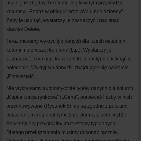
usunięcie zbędnych kolumn. Są to w
tym przykładzie
kolumny: „Podaż w
obiegu” oraz „Wolumen dzienny”.
Żeby je usunąć, wystarczy je zaznaczyć i
nacisnąć
klawisz Delete.
Teraz możemy wykryć typ danych dla trzech ostatnich
kolumn i
pierwszej kolumny (L.p.). Wystarczy je
zaznaczyć, trzymając klawisz Ctrl, a
następnie kliknąć w
polecenie „Wykryj typ danych” znajdujące się na
karcie
„Przekształć”.
Nie wykrywamy automatycznie typów danych dla kolumn
„Kapitalizacja rynkowa” i
„Cena”, ponieważ liczby w
nich
przechowywane (Rysunek 5) nie są zgodne z
polskimi
ustawieniami regionalnymi (z
polskim zapisem liczb) i
Power Query przypisałby im tekstowy typ danych.
Dlatego przekształcenia musimy dokonać ręcznie.