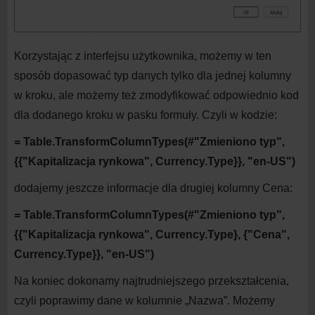
Korzystając z
interfejsu użytkownika, możemy w
ten
sposób dopasować typ danych tylko dla jednej kolumny
w
kroku, ale możemy też zmodyfikować odpowiednio kod
dla dodanego kroku w
pasku formuły. Czyli w
kodzie:
= Table.TransformColumnTypes(#"Zmieniono typ",
{{"Kapitalizacja rynkowa", Currency.Type}}, "en-US")
dodajemy jeszcze informacje dla drugiej kolumny Cena:
= Table.TransformColumnTypes(#"Zmieniono typ",
{{"Kapitalizacja rynkowa", Currency.Type}, {"Cena",
Currency.Type}}, "en-US")
Na koniec dokonamy najtrudniejszego przekształcenia,
czyli poprawimy dane w
kolumnie „Nazwa”. Możemy