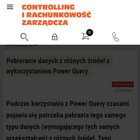
0
NARZĘDZIA
Pobieranie danych z różnych źródeł z
wykorzystaniem Power Query
Tekst otwarty
nr 7-8/2025
Podczas korzystania z
Power Query czasami
pojawia się potrzeba pobrania tego samego
typu danych (wymagającego tych samych
przekształceń) z
różnych źródeł. Tymi