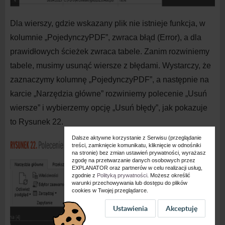
Dla wierszy, gdzie wskazany plik nie istnieje funkcja, w
kolumnie „PojedynczyPDF”, zwraca błąd (Error), a
dla
prawidłowych ścieżek zwraca tabele. Zanim rozwiniemy
tabele, musimy usunąć wiersze z
błędami. Wystarczy, że
zaznaczymy kolumnę „PojedynczyPDF”, a
następnie na
karcie „Narzędzia główne” rozwiniemy polecenie „Usuń
wiersze” i
wybierzemy opcję „Usuń błędy”, jak pokazuje
to Rysunek 22.
Dalsze aktywne korzystanie z Serwisu (przeglądanie
treści, zamknięcie komunikatu, kliknięcie w odnośniki
na stronie) bez zmian ustawień prywatności, wyrażasz
zgodę na przetwarzanie danych osobowych przez
EXPLANATOR oraz partnerów w celu realizacji usług,
zgodnie z
Polityką prywatności
. Możesz określić
warunki przechowywania lub dostępu do plików
cookies w Twojej przeglądarce.
Ustawienia
Akceptuję