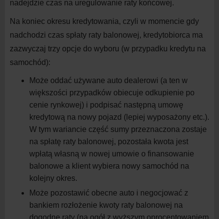
nadejdzie czas na
uregulowanie raty końcowej.
Na koniec okresu kredytowania, czyli w
momencie gdy
nadchodzi czas spłaty raty balonowej, kredytobiorca ma
zazwyczaj trzy opcje do
wyboru (w
przypadku kredytu na
samochód):
Może oddać używane auto dealerowi (a ten w
większości przypadków obiecuje odkupienie po
cenie rynkowej) i
podpisać następną umowę
kredytową na nowy pojazd (lepiej wyposażony etc.).
W
tym wariancie część sumy przeznaczona zostaje
na spłatę raty balonowej, pozostała kwota jest
wpłatą własną w
nowej umowie o
finansowanie
balonowe a
klient wybiera nowy samochód na
kolejny
okres.
Może pozostawić obecne auto i
negocjować z
bankiem rozłożenie kwoty raty balonowej na
dogodne raty (na ogół z
wyższym oprocentowaniem