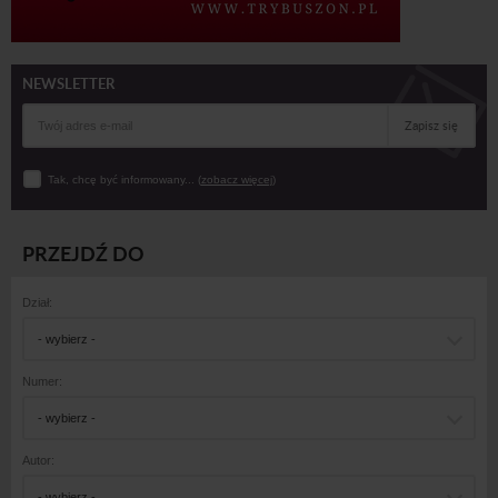
NEWSLETTER
Zapisz się
Tak, chcę być informowany... (
zobacz więcej
)
PRZEJDŹ DO
Dział:
- wybierz -
Numer:
- wybierz -
Autor:
- wybierz -