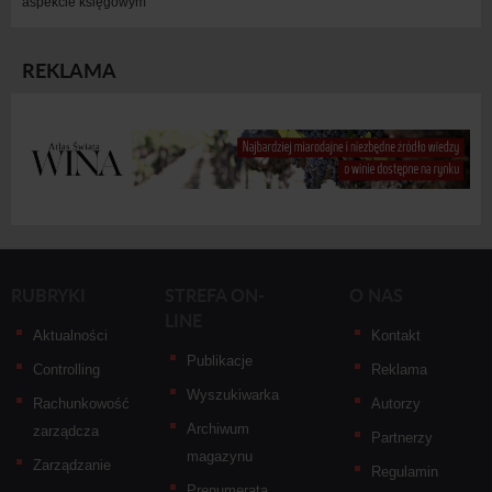
aspekcie księgowym
REKLAMA
RUBRYKI
STREFA ON-
O NAS
LINE
Aktualności
Kontakt
Publikacje
Controlling
Reklama
Wyszukiwarka
Rachunkowość
Autorzy
Archiwum
zarządcza
Partnerzy
magazynu
Zarządzanie
Regulamin
Prenumerata