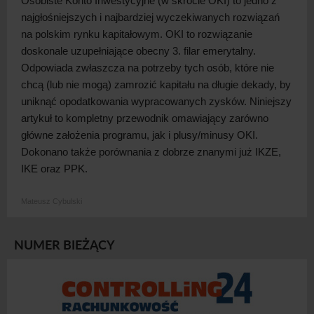
Osobiste Konto Inwestycyjne (w skrócie OKI) to jedno z
najgłośniejszych i
najbardziej wyczekiwanych rozwiązań
na polskim rynku kapitałowym. OKI to rozwiązanie
doskonale uzupełniające obecny 3. filar emerytalny.
Odpowiada zwłaszcza na potrzeby tych osób, które nie
chcą (lub nie mogą) zamrozić kapitału na długie dekady, by
uniknąć opodatkowania wypracowanych zysków. Niniejszy
artykuł to kompletny przewodnik omawiający zarówno
główne założenia programu, jak i
plusy/minusy OKI.
Dokonano także porównania z
dobrze znanymi już IKZE,
IKE oraz PPK.
Mateusz Cybulski
NUMER BIEŻĄCY