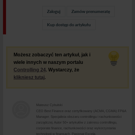
Zaloguj
Zamów prenumeratę
Kup dostęp do artykułu
Możesz zobaczyć ten artykuł, jak i
wiele innych w naszym portalu
Controlling 24
. Wystarczy, że
klikniesz tutaj
.
Mateusz Cybulski
CEO Best Finance oraz certyfikowany (ACMA, CGMA) FP&A
Manager. Specjalista obszaru controllingu i rachunkowości
zarządczej. Autor 50+ artykułów z zakresu controllingu,
corporate finance, rachunkowości oraz wykorzystania
technologii w finansach. Pasjonat Excela.