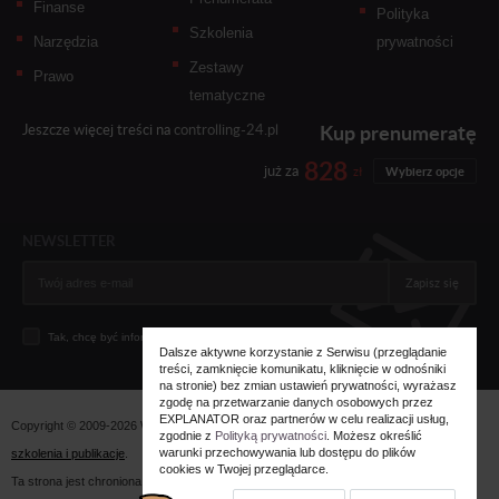
Finanse
Polityka
Szkolenia
Narzędzia
prywatności
Zestawy
Prawo
tematyczne
Kup prenumeratę
Jeszcze więcej treści na
controlling-24.pl
828
już za
zł
Wybierz opcje
NEWSLETTER
Zapisz się
Tak, chcę być informowany... (
zobacz więcej
)
Dalsze aktywne korzystanie z Serwisu (przeglądanie
treści, zamknięcie komunikatu, kliknięcie w odnośniki
na stronie) bez zmian ustawień prywatności, wyrażasz
zgodę na przetwarzanie danych osobowych przez
EXPLANATOR oraz partnerów w celu realizacji usług,
Copyright © 2009-2026 Wszystkie prawa zastrzeżone. Wydawnictwo
Explanator -
zgodnie z
Polityką prywatności
. Możesz określić
warunki przechowywania lub dostępu do plików
szkolenia i publikacje
.
cookies w Twojej przeglądarce.
Ta strona jest chroniona przez reCAPTCHA i obowiązują na niej
polityka prywatności