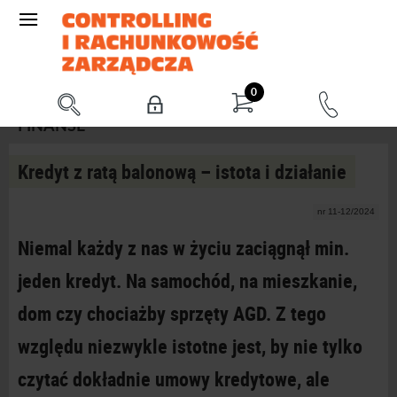
0
FINANSE
Kredyt z ratą balonową – istota i działanie
nr 11-12/2024
Niemal każdy z
nas w
życiu zaciągnął min.
jeden kredyt. Na samochód, na mieszkanie,
dom czy chociażby sprzęty AGD. Z
tego
względu niezwykle istotne jest, by nie tylko
czytać dokładnie umowy kredytowe, ale